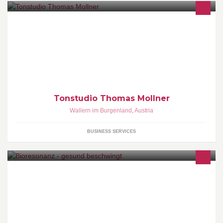
Mein Tonstudio liegt im Seewinkel (Burgenland). Sowohl als
Projektstudio für Demos, als auch für komplette CD Produktionen,
bin ich gerne für Sie da.
Tonstudio Thomas Mollner
Wallern im Burgenland
,
Austria
BUSINESS SERVICES
Bioresonanz Darmgesundheit Baubiologie