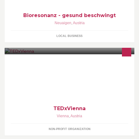
Bioresonanz - gesund beschwingt
Neuaigen
,
Austria
LOCAL BUSINESS
TEDx - ideas worth spreading http://www.tedxvienna.at
TEDxVienna
Vienna
,
Austria
NON-PROFIT ORGANIZATION