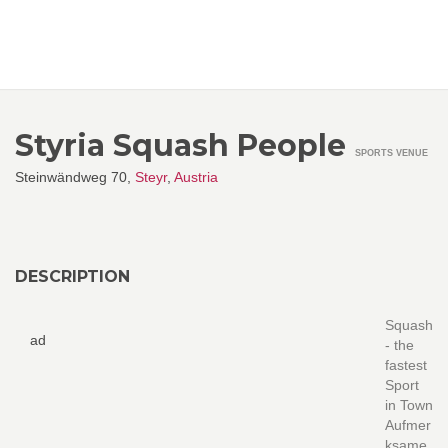
Styria Squash People
SPORTS VENUE
Steinwändweg 70,
Steyr
,
Austria
DESCRIPTION
Squash
ad
- the
fastest
Sport
in Town
Aufmer
ksame