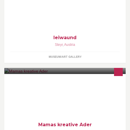
leiwaund
Steyr
,
Austria
MUSEUM/ART GALLERY
Hallo ihr Lieben, ich zaubere selbst gemachte Unikate für eure
kleinen Sprösslinge <3 Termine nach telefonischer Vereinbarung !
Mamas kreative Ader