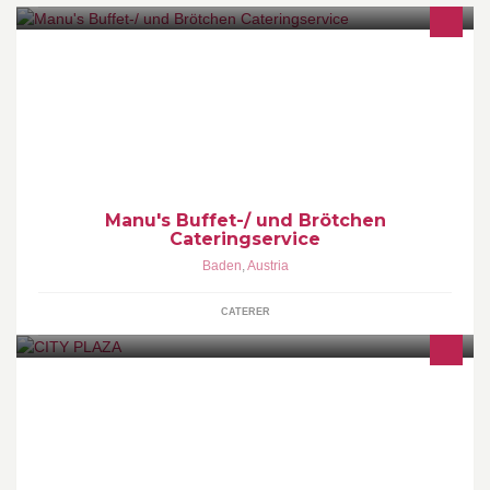
Wir erfüllen Ihre kulinarischen Wünsche
Manu's Buffet-/ und Brötchen
Cateringservice
Baden
,
Austria
CATERER
MODE - WOMEN - MEN - SEXY UNDERWEAR - SHOES - BAGS -
BELTS