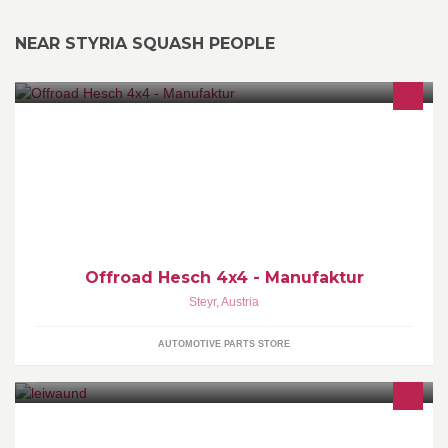
NEAR STYRIA SQUASH PEOPLE
Allrad- und Expeditionstechnik - Landrover Defender Qualitäts-
Zubehör - Innenausbau Defender - Defender
Hubdach/Schlafdach - Manufaktur für Defender Qualitätszubehör
- Expeditions Equipment
Offroad Hesch 4x4 - Manufaktur
Steyr
,
Austria
AUTOMOTIVE PARTS STORE
"Leiwaund" ist die Ateliergalerie von Sabine Kiment und Axel
Feuerberg im Grünmarkt 14 in Steyr.