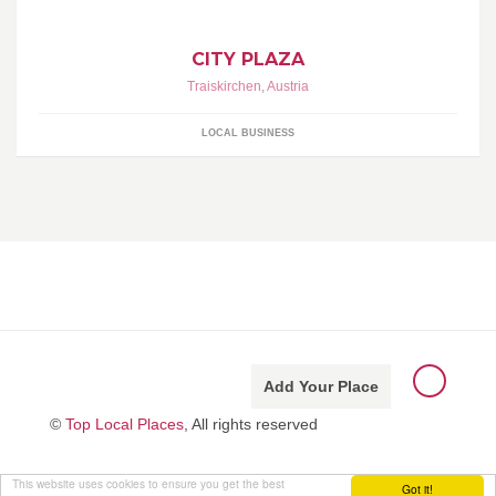
CITY PLAZA
Traiskirchen
,
Austria
LOCAL BUSINESS
Add Your Place
©
Top Local Places
, All rights reserved
This website uses cookies to ensure you get the best
Got it!