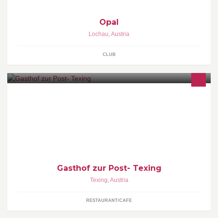
Opal
Lochau
,
Austria
CLUB
Der ideale Ort für große und kleine Feiern in gemütlicher
Atmosphäre. Desweiteren bieten wir auch Partyservice für Ihre
Feier zu Hause an. Saisonale Speisekarte und verschiedenste
Spezialitätenessen runden das Angebot ab.
Gasthof zur Post- Texing
Texing
,
Austria
RESTAURANT/CAFE