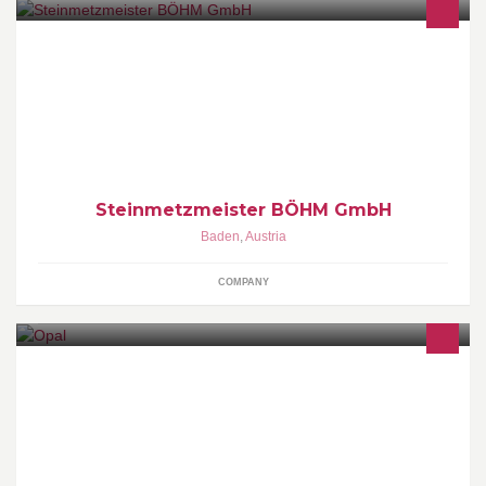
Wir führen Steinmetzarbeiten aller Art aus: * Bau * Außenbereich
und Gartengestaltung * Friedhof * Restauration *
Digitalvermessung
Steinmetzmeister BÖHM GmbH
Baden
,
Austria
COMPANY
Kunst & Kultur: Immer wieder freshe Events für die
Nachtschwärmer der Region!Monatsprogramm & Infos siehe
www.opal.at