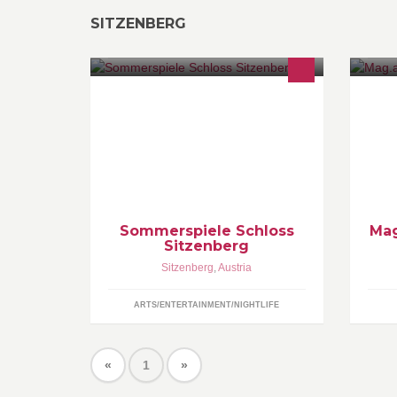
SITZENBERG
Ein „Juwel“ unter den
ww
niederösterreichischen
vo
Sommertheatern.
Sommerspiele Schloss
Mag
Sitzenberg
Sitzenberg
,
Austria
ARTS/ENTERTAINMENT/NIGHTLIFE
«
1
»