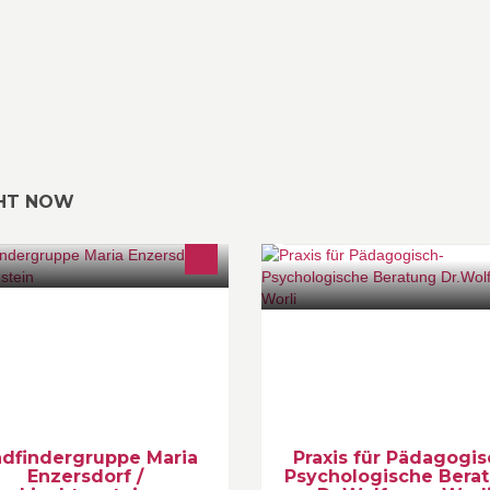
GHT NOW
es ist die Facebook -
"Elternsein mit Leichtigkeit" ... 
formationsplattform der
Unterstützung von Eltern,
adfindergruppe Maria Enzersdorf /
Patchworkeltern, Alleinerziehe
echtenstein. Nähere Informationen
... um ihre Kinder erfolgreich zu
d Fotogalerien findest Du immer
begleiten, zu führen
tuell unter www.melscouts.cc
adfindergruppe Maria
Praxis für Pädagogis
Enzersdorf /
Psychologische Bera