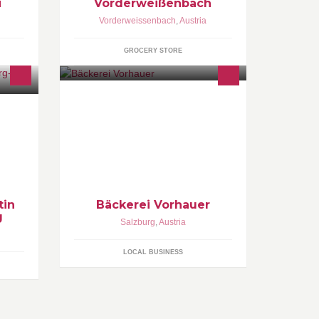
i
Vorderweißenbach
Vorderweissenbach
,
Austria
GROCERY STORE
Brot, Gebäck, Feinbackwaren, ...
tin
Bäckerei Vorhauer
g
Salzburg
,
Austria
LOCAL BUSINESS