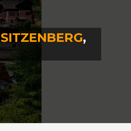
N
SITZENBERG
,