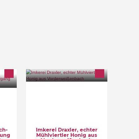
eine
Imkerei Draxler. Prämierter Honig
aus dem wunderschönen Mühlviertel
nden,
ch-
Imkerei Draxler, echter
tung
Mühlviertler Honig aus