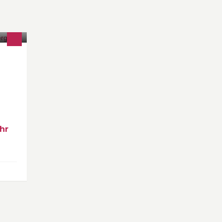
cebook
wehr
hr