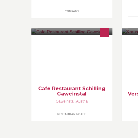
COMPANY
Das Gasthaus Schilling ist ein
Ei
Familienunternehmen in dritter
Ve
Generation und besteht seit über 100
Wi
Jahren. Wir bieten ausgezeichnete
um
Gutbürgerliche Küche zu fairen
Ri
Preisen.
Ve
Cafe Restaurant Schilling
Gaweinstal
Ver
Gaweinstal
,
Austria
RESTAURANT/CAFE