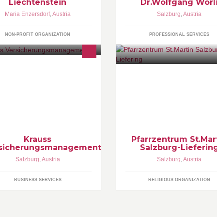
Liechtenstein
Dr.Wolfgang Worl
Maria Enzersdorf
,
Austria
Salzburg
,
Austria
NON-PROFIT ORGANIZATION
PROFESSIONAL SERVICES
n verlässlicher
Katholische Kirche St. Martin
rsicherungsmakler mit jahrelanger
Salzburg Liefering
rtschaftskompetenz und
Triebenbachstrasse 26 5020
fangreichem Know-how in
Salzburg
sikomanagement und
rsicherungsmanagement
Krauss
Pfarrzentrum St.Mar
sicherungsmanagement
Salzburg-Lieferin
Salzburg
,
Austria
Salzburg
,
Austria
BUSINESS SERVICES
RELIGIOUS ORGANIZATION