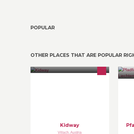
POPULAR
OTHER PLACES THAT ARE POPULAR RI
Kidway-Shop VILLACH Wir freuen
Di
uns auf euren Besuch!
In
Pf
Li
un
ak
Kidway
Pf
Villach
,
Austria