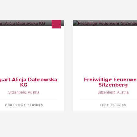
w.dabrowska.at - Restaurierung
Herzlich Willkommen beim Fa
n Denkmälern
- Auftritt der Freiwilligen Feuer
Sitzenbergweitere Infos
www.ffsitzenberg.at
.art.Alicja Dabrowska
Freiwillige Feuerwe
KG
Sitzenberg
Sitzenberg
,
Austria
Sitzenberg
,
Austria
PROFESSIONAL SERVICES
LOCAL BUSINESS