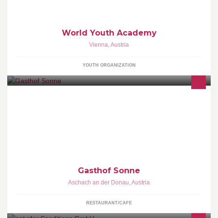
Education. It was founded in Vienna by Ramiro Murguia.
World Youth Academy
Vienna
,
Austria
YOUTH ORGANIZATION
Gasthof „Zur Sonne“ im Herzen von Aschach an der Donau;
Zimmer, Restaurant, Weinkeller und Gastgarten direkt an der
Donau. Seit 70 Jahren im Besitz von Familie Steininger, 2003 neu
renoviert.
Gasthof Sonne
Aschach an der Donau
,
Austria
RESTAURANT/CAFE