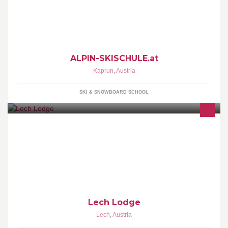
Skischule, Skiverleih, Mountainbikeschule
ALPIN-SKISCHULE.at
Kaprun
,
Austria
SKI & SNOWBOARD SCHOOL
Private Chalets und Appartements in Lech In der Lech Lodge
können Sie ganz privat sein und in „Ihren vier Wänden“ die Zeit
mit Ihren Lieben zelebrieren.
Lech Lodge
Lech
,
Austria