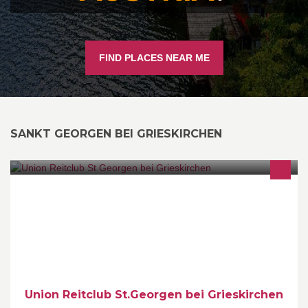
FIND PLACES NEAR ME
SANKT GEORGEN BEI GRIESKIRCHEN
Der URC ist der perfekte Ort für Reitbegeisterte. Ob Anfänger oder
Fortgeschrittener, bei unseren 8 Schulpferden ist für jeden etwas
dabei.
Union Reitclub St.Georgen bei Grieskirchen