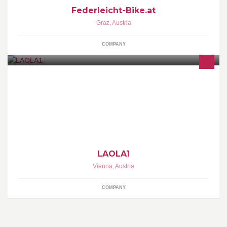
Federleicht-Bike.at
Graz
,
Austria
COMPANY
LAOLA1.at - Spirit of Sports http://www.laola1.at Impressum:
http://bit.ly/QhjVlg
LAOLA1
Vienna
,
Austria
COMPANY