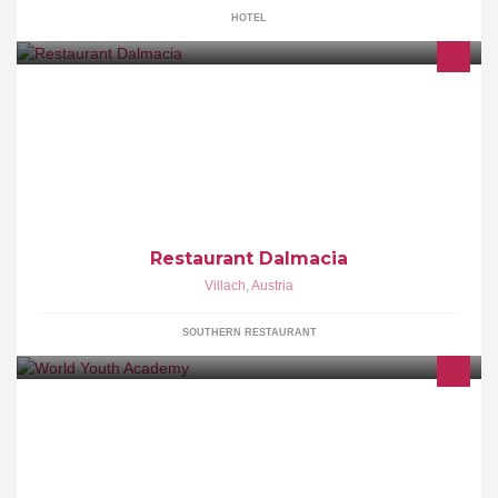
HOTEL
Dalmatinische Küche öffnungszeiten:küche:11h-13h 17,30h-
21hSonntag geschlossen,Montag geschlossen
Restaurant Dalmacia
Villach
,
Austria
SOUTHERN RESTAURANT
The WYAcademy is an international organization made by and for
aspiring and motivated young professionals. It provides and
promotes educational experiences regarding International