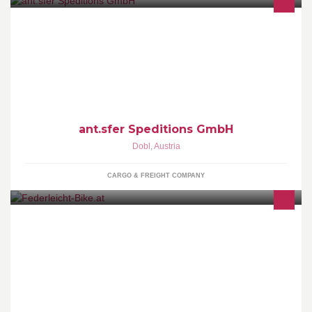
Unsere Kernkompetenz liegt in Teil- und Komplettladungen für
Österreich, Deutschland, Italien und der Schweiz. Täglich Abfahrt
in die Schweiz !
ant.sfer Speditions GmbH
Dobl
,
Austria
CARGO & FREIGHT COMPANY
Die Federleicht Bike e.U. wurde von Alexander Friedl 2012
gegründet, um hochwertige, leichte und haltbare Kinderfahrräder
und Komponenten anzubieten.