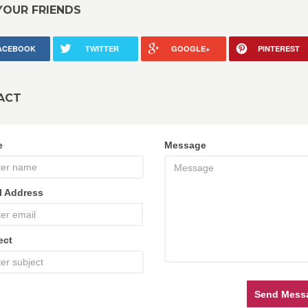
YOUR FRIENDS
ACEBOOK
TWITTER
GOOGLE+
PINTEREST
ACT
e
Message
l Address
ect
Send Mess