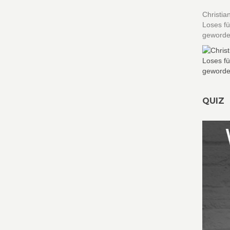
Christia
Loses fü
geworden
QUIZ