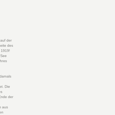
 auf der
seite des
 1919!
 See
hres
 damals
t. Die
es
Ende der
h aus
en