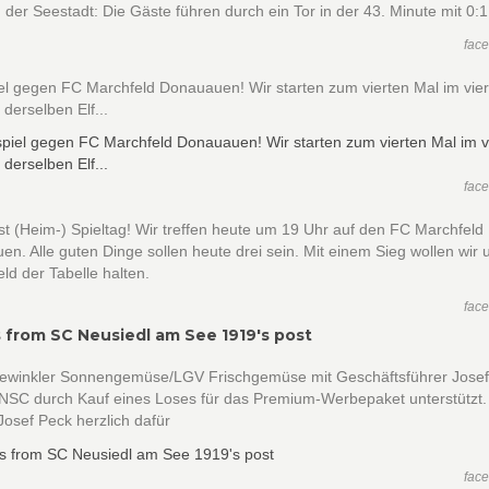
 der Seestadt: Die Gäste führen durch ein Tor in der 43. Minute mit 0:1.
fac
el gegen FC Marchfeld Donauauen! Wir starten zum vierten Mal im vie
 derselben Elf...
fac
ist (Heim-) Spieltag! Wir treffen heute um 19 Uhr auf den FC Marchfeld
n. Alle guten Dinge sollen heute drei sein. Mit einem Sieg wollen wir 
eld der Tabelle halten.
fac
 from SC Neusiedl am See 1919's post
ewinkler Sonnengemüse/LGV Frischgemüse mit Geschäftsführer Jose
 NSC durch Kauf eines Loses für das Premium-Werbepaket unterstützt.
osef Peck herzlich dafür
fac