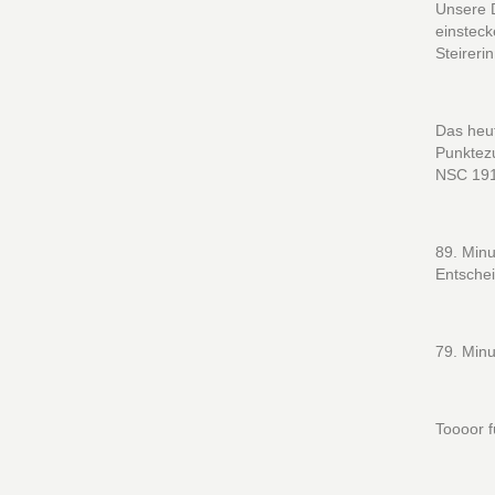
Unsere 
einstec
Steireri
Das heu
Punktezu
NSC 1919
89. Minu
Entschei
79. Minu
Toooor 