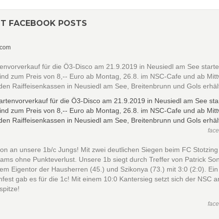
NT FACEBOOK POSTS
.com
envorverkauf für die Ö3-Disco am 21.9.2019 in Neusiedl am See startet
ind zum Preis von 8,-- Euro ab Montag, 26.8. im NSC-Cafe und ab Mit
 den Raiffeisenkassen in Neusiedl am See, Breitenbrunn und Gols erhält
fac
ion an unsere 1b/c Jungs! Mit zwei deutlichen Siegen beim FC Stotzing
ams ohne Punkteverlust. Unsere 1b siegt durch Treffer von Patrick Son
nem Eigentor der Hausherren (45.) und Szikonya (73.) mit 3:0 (2:0). Ein
fest gab es für die 1c! Mit einem 10:0 Kantersieg setzt sich der NSC a
spitze!
fac