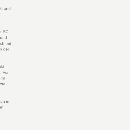
80 und
r
er SC
 und
ch mit
n der
nkt
s. Von
 Im
zte
.
ich in
en