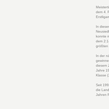
Meistert
dem 4. P
Erstliga
In diese
Neusied
konnte n
dem 2:1-
größten 
In der n
gewinnen
diesem Z
Jahre 19
Klasse (
Seit 199
die Land
Jahren R