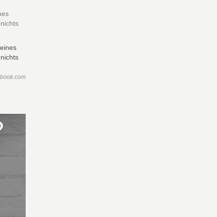
nes
nichts
ebook.com