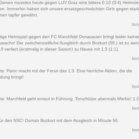
Damen mussten heute gegen LUV Graz eine bittere 0:10 (0:4) Heimnie
ken. Immerhin haben sich unsere ersatzgeschwächten Girls gegen star
nnen tapfer gewährt.
fac
tige Heimspiel gegen den FC Marchfeld Donauauen bringt leider keine
wachs! Der zwischenzeitliche Ausgleich durch Bozkurt (56.) ist zu wen
 verliert (erstmalig in dieser Saison) zu Hause mit 1:3 (1:1).
fac
te. Panic macht mit der Ferse das 1:3. Eine herrliche Aktion, die die
dung bringt!
fac
te: Marchfeld geht erneut in Führung. Torschütze abermals Markic! 1:2
fac
für den NSC! Osman Bozkurt mit dem Ausgleich in Minute 56.
fac