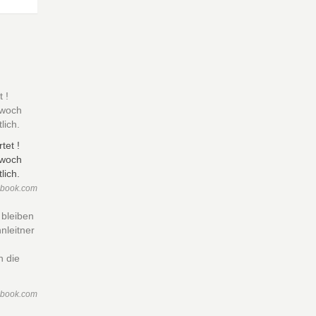
 !
twoch
lich.
ebook.com
 bleiben
nleitner
n die
ebook.com