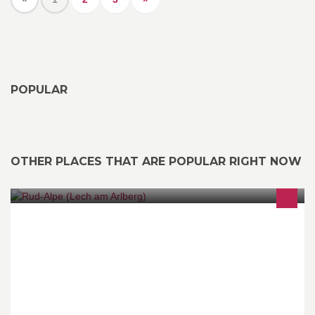
POPULAR
OTHER PLACES THAT ARE POPULAR RIGHT NOW
Zeit zur Einkehr Mitten am Schlegelkopf ...! Unsere WebCam: =>
http://www.rud-alpe.com/about_us/rud-alpe_webcam/