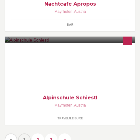
Nachtcafe Apropos
Mayrhofen
,
Austria
BAR
www.alpinschule-schiestl.at
Alpinschule Schiestl
Mayrhofen
,
Austria
TRAVEL/LEISURE
«
1
2
3
»