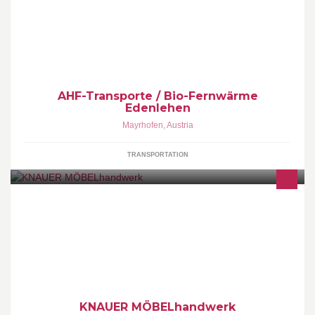
AHF-Transporte / Bio-Fernwärme
Edenlehen
Mayrhofen
,
Austria
TRANSPORTATION
KNAUER MÖBELhandwerk Martin Knauer 0664/2828611
martin@moebel-knauer.com Hermann Knauer 0664/2828612
hermann@moebel-knauer.com
KNAUER MÖBELhandwerk