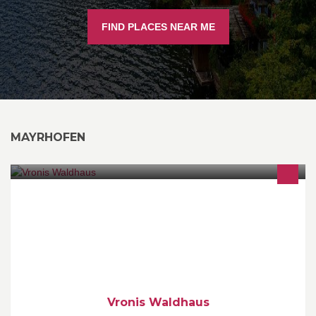
FIND PLACES NEAR ME
MAYRHOFEN
Alpenresort Appartements für gehobene Ansprüche Sauna im
Haus ruhig gelegen Zentrumsnah
Vronis Waldhaus