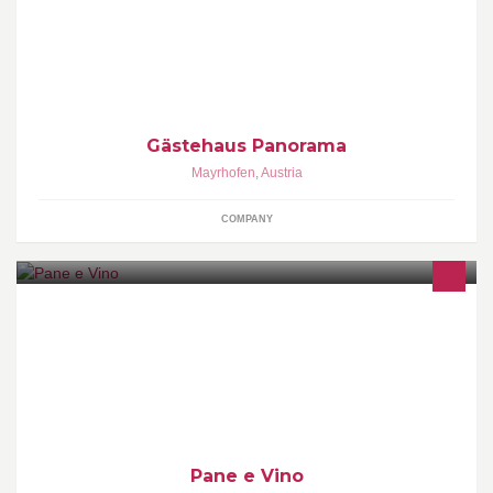
Mayrhofen. Es ist eine gemütliche Frühstückpension die nur 5
Gehminuten vom Zentrum entfernt ist.
Gästehaus Panorama
Mayrhofen
,
Austria
COMPANY
Pane e Vino