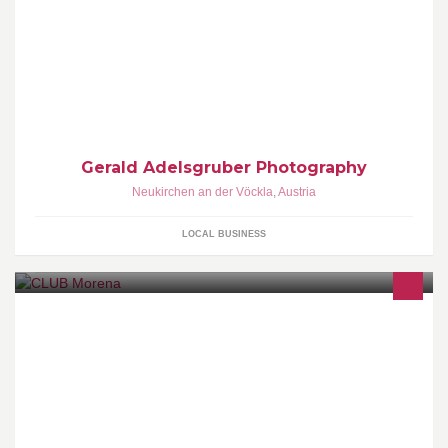
Fotograf für Portraits - Weddings - Baby/Family - Business - Sports
www.adelsgruber.at
Gerald Adelsgruber Photography
Neukirchen an der Vöckla
,
Austria
LOCAL BUSINESS
★ ★ club MORENA ★ ★ ░░░░░░░░░░░░░░░░░░░░ ▉ ▉ ▉
▉ ▉ ▉ ▉ ▉ ▉ ▉ ★ Top DJ´s, ★ RNB - House - Balkan, ★ Promo
Drinks by Promo Prices, ★ ★ ★ ★