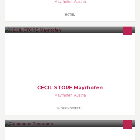
Mayrhofen
,
Austria
HOTEL
Herzlich willkommen auf der Facebook Seite von unserem Cecil
Store Mayrhofen in Tirol!
CECIL STORE Mayrhofen
Mayrhofen
,
Austria
SHOPPING/RETAIL
Das Gästehaus Panorama liegt im Herzen des Zillertals, in