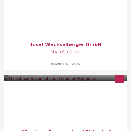
Wir sind ein Fachbetrieb für Reparaturen u. Verkauf von forst- und
landwirtschaftlichen Fahrzeugen und Geräten.
Josef Wechselberger GmbH
Mayrhofen
,
Austria
BUSINESS SERVICES
Der Rosenhof und Birkenhof sind stilvoll eingerichtete
Gästehäuser in zentraler jedoch ruhiger Lage mit einer
großzügigen Gartenlandschaft.