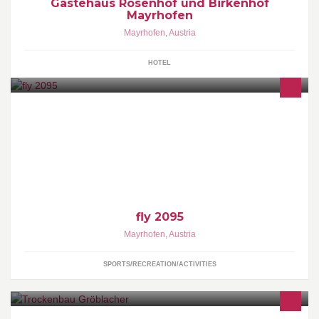
Gästehaus Rosenhof und Birkenhof
Mayrhofen
Mayrhofen
,
Austria
HOTEL
Paragleiter-Tandemflüge in Mayrhofen/Finkenberg im
Zillertal/Tirol www.fly2095.com
fly 2095
Mayrhofen
,
Austria
SPORTS/RECREATION/ACTIVITIES