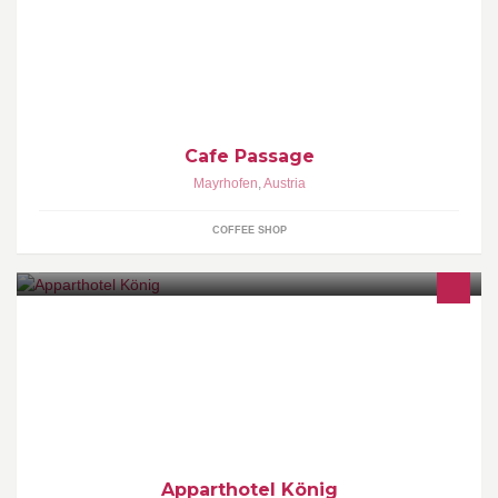
Cafe Passage
Mayrhofen
,
Austria
COFFEE SHOP
Apparthotel mit gemütlichen Ferienwohnungen und eigener
Wellness Oase in Mayrhofen Impressum: www.apparthotel-
koenig.at/de/impressum-koenig.html
Apparthotel König