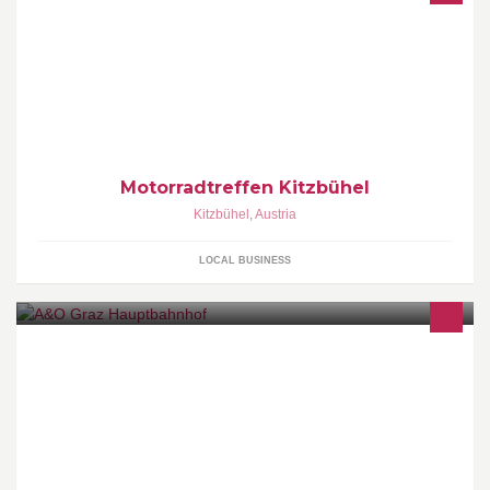
17. - 19. Juli 2015 / 20. Kitz on Wheels supported by Harley-
Davidson Innsbruck & Harley Club Kitzbühel.
Motorradtreffen Kitzbühel
Kitzbühel
,
Austria
LOCAL BUSINESS
Neueröffnung im März 2013! Super zentral und mit fantastischem
Blick über die Stadt iin unserer Dachterrassenbar!