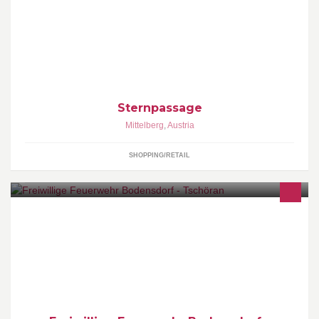
Die Sternpassage im Herzen von Riezlern im Kleinwalsertal bietet
unbeschwertes Einkaufsvergnügen für die ganze Familie.
Sternpassage
Mittelberg
,
Austria
SHOPPING/RETAIL
Feuerwehr Bodensdorf/Tschöran Stützpunkt 3 10.Oktoberstrasse
33 Gegründet 1892 RETTEN-LÖSCHEN-BERGEN-SCHÜTZEN