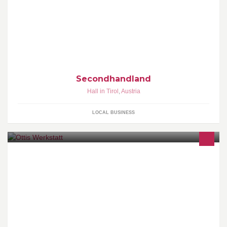
In unserem Geschäft direkt an der Bundesstraße zwischen Lidl
und Röhrenwerk finden Sie eine große Auswahl an
Gebrauchtwaren und Sonderposten
Secondhandland
Hall in Tirol
,
Austria
LOCAL BUSINESS
Reparaturen aller Marken