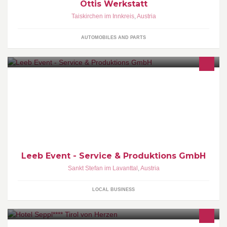
Ottis Werkstatt
Taiskirchen im Innkreis
,
Austria
AUTOMOBILES AND PARTS
LEEB GROUP Ihr einzigartiger, kompetenter Partner im
Marketingbereich. Egal ob als All-in-One Lösung oder in, für Sie
interessanten, Einzelbereichen.
Leeb Event - Service & Produktions GmbH
Sankt Stefan im Lavanttal
,
Austria
LOCAL BUSINESS