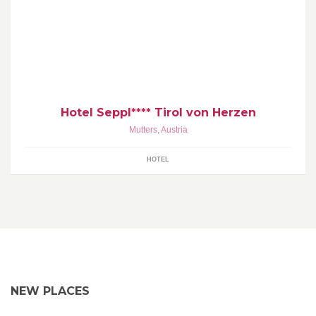
Hotel Seppl**** Tirol von Herzen! Im Herzen der Alpen: Mutters
bei Innsbruck / Tirol
Hotel Seppl**** Tirol von Herzen
Mutters
,
Austria
HOTEL
NEW PLACES