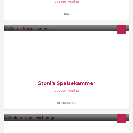
Lassee
,
Austria
INN
Regionale & Saisonale Produkte
Stoni's Speisekammer
Lassee
,
Austria
RESTAURANT
Sie sind im Osten Österreichs zuhause und suchen einen Maler?