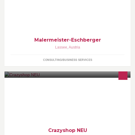
Bei mir sind sie richtig! 0650/ 27 26 261; Info@malermeister-
eschberger.at
Malermeister-Eschberger
Lassee
,
Austria
CONSULTING/BUSINESS SERVICES
Alles rund ums Dekorieren
Crazyshop NEU