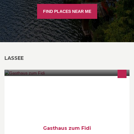
FIND PLACES NEAR ME
LASSEE
Neueröffnet am 1.8.2013 Gutbürgerliche Küche Tgl.
Öffnungszeiten: 10.00-23-00 Warme Küche: 10.30-22.00 Mo & Di
Ruhetag
Gasthaus zum Fidi