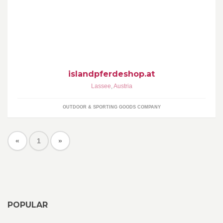
www.islandpferdeshop.at Busam GesmbH, Obere Hauptstrasse
49, 2291 Lassee, Bezirk Gänserndorf, Niederösterreich,
petra@islandpferdeshop.at, 0650/5111177
islandpferdeshop.at
Lassee
,
Austria
OUTDOOR & SPORTING GOODS COMPANY
«
1
»
POPULAR