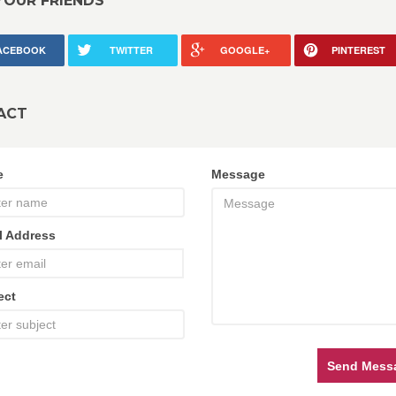
YOUR FRIENDS
ACEBOOK
TWITTER
GOOGLE+
PINTEREST
ACT
e
Message
l Address
ect
Send Mess