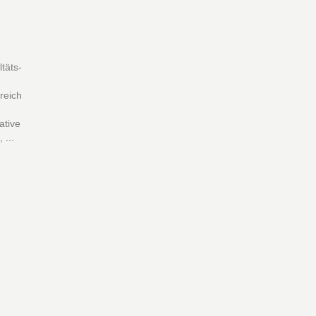
ltäts-
e
reich
ative
 ...