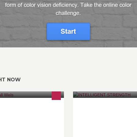
GHT NOW
 fh-ball.fh-wels.at <<
EVERYTHING ABOUT FITNES
Gym | Shop | Education | Train