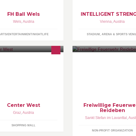
FH Ball Wels
INTELLIGENT STREN
Wels
,
Austria
Vienna
,
Austria
ARTS/ENTERTAINMENT/NIGHTLIFE
STADIUM, ARENA & SPORTS VEN
nter West - For You, For Me, For
Auf dieser Seite werden die
mily. Entdecken und genießen Sie
Neuigkeiten und Einsatzberich
s größte Grazer Einkaufszentrum!
unserer Homepage www.ff-
reideben.at automatisch gepost
Center West
Freiwillige Feuerwe
Reideben
Graz
,
Austria
Sankt Stefan im Lavanttal
,
Aust
SHOPPING MALL
NON-PROFIT ORGANIZATION