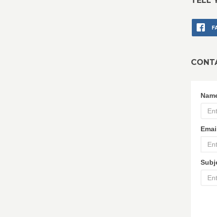
TELL 
F
CONT
Nam
Emai
Subj