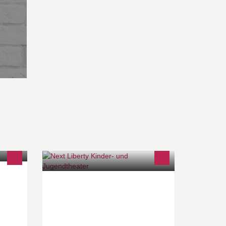
S.
Theater für junges Publikum
ing