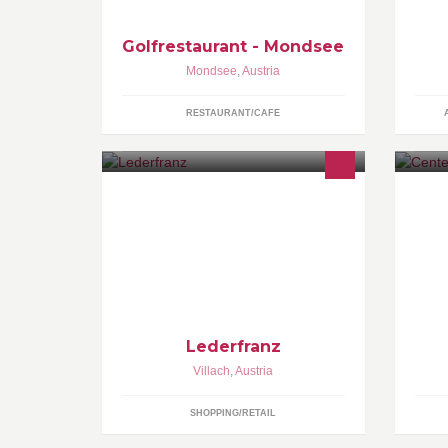
Besuch!
Golfrestaurant - Mondsee
Mondsee
,
Austria
RESTAURANT/CAFE
Mit unseren Kollektionen rund um
Ce
das Leder bieten wir Ihnen eine
Fa
große Auswahl an femininer
da
Damenmode, eleganter
Herrenmodelle, edlen Accessoires.
Lederfranz
Villach
,
Austria
SHOPPING/RETAIL