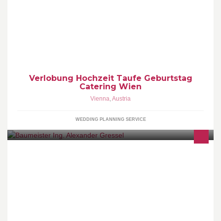
Catering Eventplanung
Verlobung Hochzeit Taufe Geburtstag
Catering Wien
Vienna
,
Austria
WEDDING PLANNING SERVICE
Projektentwicklung · Entwurf und Einreichplanung ·
Visualisierungen · Ausführungs- und Detailplanung ·
Ausschreibungen · Bauleitung · Örtliche Bauaufsicht