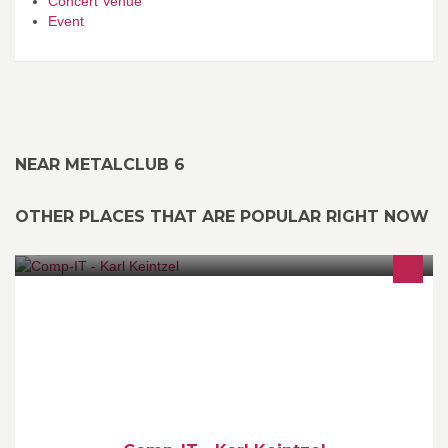
Concert Venue
Event
NEAR METALCLUB 6
OTHER PLACES THAT ARE POPULAR RIGHT NOW
GASTit / COMPit wurde im Februar 2010 gegründet. Mit der Idee
KMU-Betriebe zu unterstützen und kostengünstige IT-Lösungen
anzubieten.