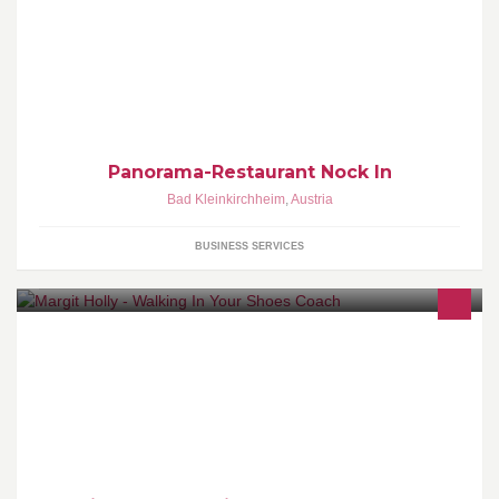
Direkt an der Bergstation der Nationalparkbahn Brunnach
befindet sich das Panoramarestaurant Nock IN.
Panorama-Restaurant Nock In
Bad Kleinkirchheim
,
Austria
BUSINESS SERVICES
Walking-In-Your-Shoes ist eine neue phänomenologische
Selbsterfahrungsmethode, mit der du dich selbst, dein Leben,
dein Anliegen, andere Personen und Dinge besser verstehen
kannst Gehen heißt verstehen.