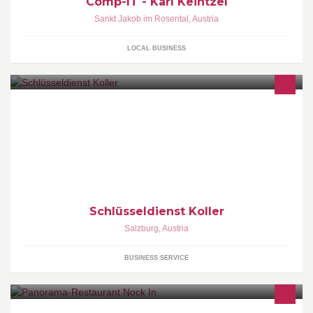
Comp-IT - Karl Keintzel
Sankt Jakob im Rosental
,
Austria
LOCAL BUSINESS
Aufsperrnotdienst ,Schlüssel,Türbeschläge,Türschließer
Brieffachanlagen Türöffner Dichtungen,Glasbeschläge…
Schlüsseldienst Koller
Salzburg
,
Austria
BUSINESS SERVICE