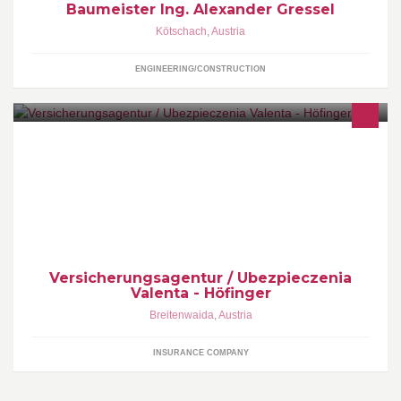
Baumeister Ing. Alexander Gressel
Kötschach
,
Austria
ENGINEERING/CONSTRUCTION
Wir bieten fachmännische Beratung in allen Versicherungs-, KFZ-.
Finanzierungs- oder Pensionsvorsorge-Fragen! Alles aus einer
Hand!
Versicherungsagentur / Ubezpieczenia
Valenta - Höfinger
Breitenwaida
,
Austria
INSURANCE COMPANY