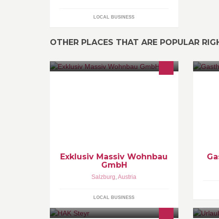
LOCAL BUSINESS
OTHER PLACES THAT ARE POPULAR RI
Unsere Kunden erhalten Wohnraum
He
in höchster Qualität. Wir sind
Po
VORREITER im energetischen,
ökologischen und gesunden Bauen.
Exklusiv Massiv Wohnbau
Ga
GmbH
Salzburg
,
Austria
LOCAL BUSINESS