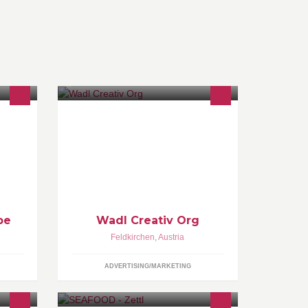
i und
Der Werbebotschafter auf 4 Rädern.
Er denkt, schreibt und gestaltet. Mit
er und
Spirit, Kompetenz und Creativity setzt
ht auf
er sich für alle Deine Projekte ein.
be
Wadl Creativ Org
Feldkirchen
,
Austria
ADVERTISING/MARKETING