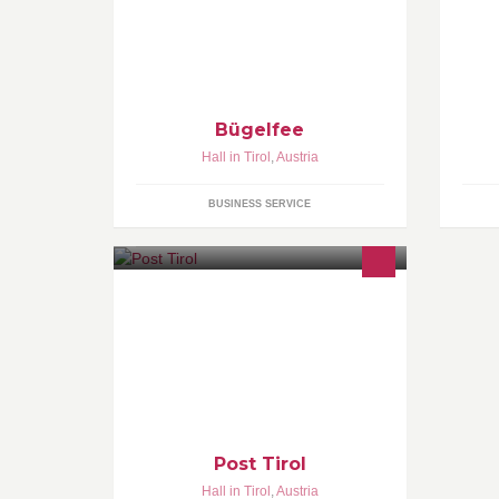
Wäsche trotzdem sorgfältig von
Be
Hand gebügelt wird? Und das beste
Al
daran, Sie brauchen nicht mal aus
mi
dem Haus dafür !
Bügelfee
Hall in Tirol
,
Austria
BUSINESS SERVICE
Post Tirol
Hall in Tirol
,
Austria