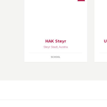
Herzlich Willkommen zur offiziellen
Er
Facebook-Seite der HAK Steyr.
in
"...where career starts"
HAK Steyr
U
Steyr Stadt
,
Austria
SCHOOL