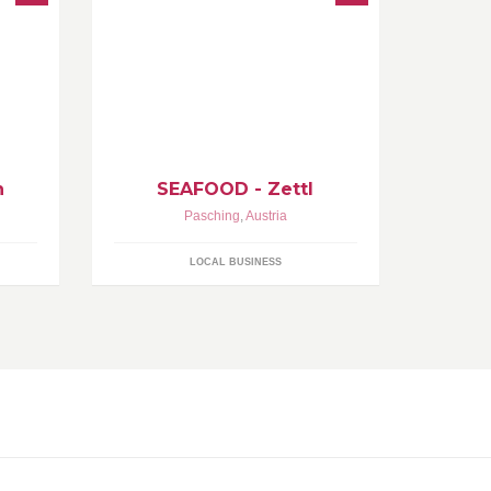
e
www.seafood-zettl.atInhaber: Herr
ihrem
Rainer Zettl
 zu
n
SEAFOOD - Zettl
Pasching
,
Austria
LOCAL BUSINESS