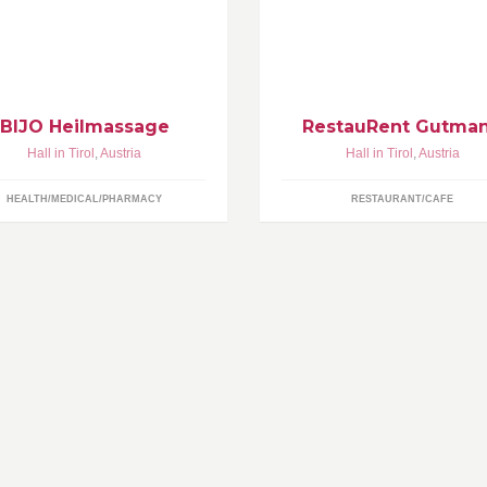
handl. wie Schröpfen,
Uhr/ Gerne können sie unser
lergiebehandlungen, Massagen
RestauRENT auch mieten
t Fango uvm.! 0650/2375772
BIJO Heilmassage
RestauRent Gutma
Hall in Tirol
,
Austria
Hall in Tirol
,
Austria
HEALTH/MEDICAL/PHARMACY
RESTAURANT/CAFE