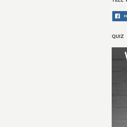
TELL 
F
QUIZ