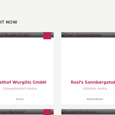
GHT NOW
rzlich Willkommen im Gasthof zur
Herzliche Gastlichkeit von Ros
st!
Fridel Schipflinger mit
ausgezeichneter Küche, Zimm
einer atemberaubenden Aussic
die Berge!
sthof Wurglits GmbH
Rosi's Sonnbergstu
Grosspetersdorf
,
Austria
Kitzbühel
,
Austria
HOTEL
RESTAURANT