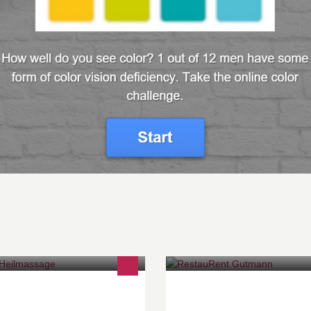
s staatl. geprüfte Heilmasseurin
Mittagsrestaurant/Freitag-
ete ich unter anderem besondere
Fischspezialitäten von 18:00-2