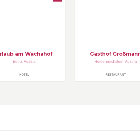
holung Pur auf 650m Seehöhe
Die Familie Großmann und ihr
mitten der Buckligen Welt
Mitarbeiter freuen sich, Sie in 
gemütlichen Gasthof begrüßen
dürfen.
rlaub am Wachahof
Gasthof Großman
Edlitz
,
Austria
Heidenreichstein
,
Austria
HOTEL
RESTAURANT