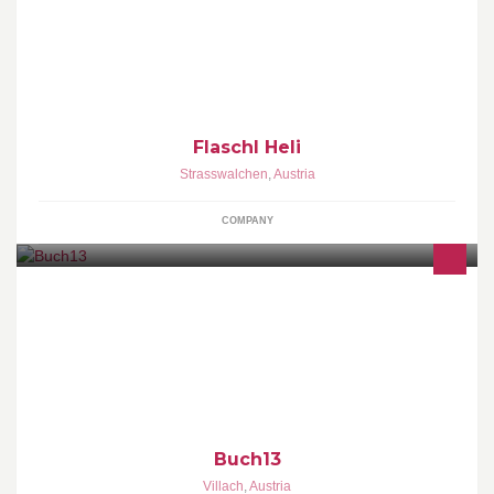
Miniaturen "Klopfer" mit DEINEM Etikett !!!!!
Flaschl Heli
Strasswalchen
,
Austria
COMPANY
Vereinigung zur Förderung heimischer Literatur-Kultur.
Buch13
Villach
,
Austria