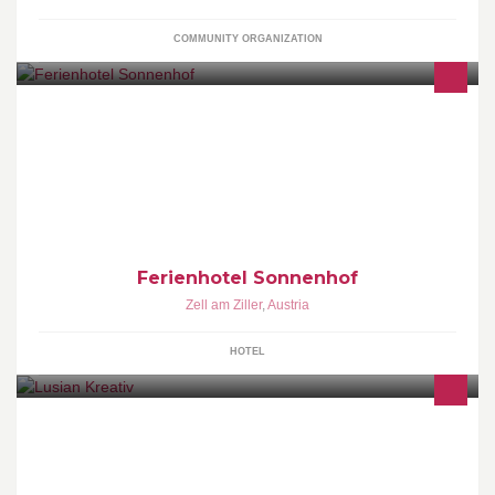
COMMUNITY ORGANIZATION
"Nicht daheim und doch zu Hause"
Ferienhotel Sonnenhof
Zell am Ziller
,
Austria
HOTEL
Besondere Unikate für große und kleine Menschen :) mit <3
selbstgemacht und entworfen :) Ob eingehüllt, umhüllt.....immer