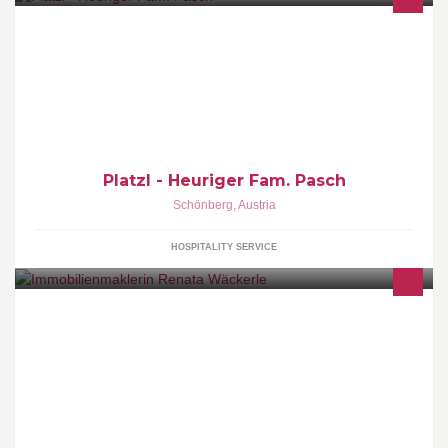
Heurigenbetrieb mit Wild-Spezialitäten
Platzl - Heuriger Fam. Pasch
Schönberg
,
Austria
HOSPITALITY SERVICE
Du suchst einen neuen Ort, wo du entspannen, lachen, lieben
und leben kannst? Du tust dir aber selbst schwer oder hast keine
Zeit, selbst ein Wohnobjekt oder die richtige Immobilie ausfindig
zu machen? Dann bist du bei mir genau richtig.