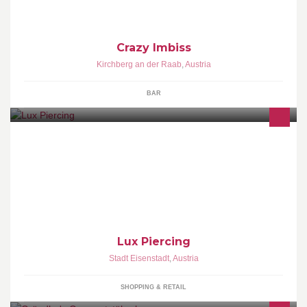
Crazy Imbiss
Kirchberg an der Raab
,
Austria
BAR
Wir bieten die professionelle Dienstleistung des Piercens an,
verkaufen hochwertigen Piercingschmuck und beraten gerne im
Bereich Körperschmuck / Material
Lux Piercing
Stadt Eisenstadt
,
Austria
SHOPPING & RETAIL