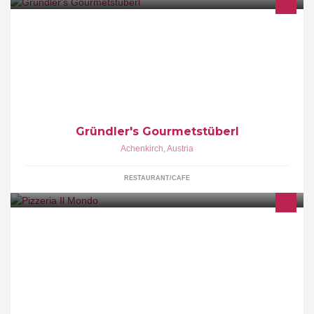
Willkommen bei uns im 2-Haubenrestaurant "Gründler´s
Gourmetstüberl". Wir freuen uns, Ihnen regelmäßig Neuigkeiten
zu unserem Restaurant mitteilen zu dürfen! Ihre Küchenchefs
Armin und Alexander Gründler...
Gründler's Gourmetstüberl
Achenkirch
,
Austria
RESTAURANT/CAFE
3 internationale Küchen unter einem Dach