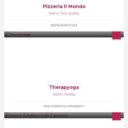
Pizzeria Il Mondo
Hall in Tirol
,
Austria
RESTAURANT/CAFE
Haus der Heilung und des Ganz-Sein Yoga-Homöopathie-
Bioresonanz-Hochfrequenzmagnetfeld-Vitalstoffe-Ernährung-
Heilende Hände-Lebenswandel
Therapyoga
Saxen
,
Austria
HEALTH/MEDICAL/PHARMACY