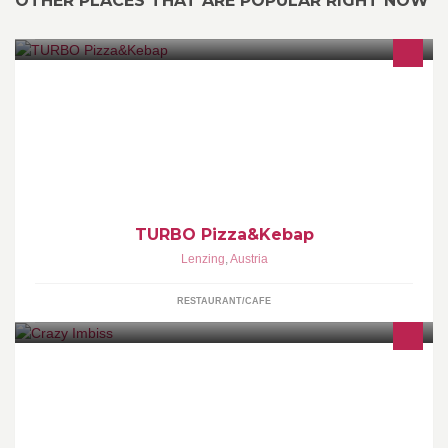
OTHER PLACES THAT ARE POPULAR RIGHT NOW
HOT-FRESH-QUALITY Öffnungszeiten: 8 - 24 Uhr KEIN
RUHETAG
TURBO Pizza&Kebap
Lenzing
,
Austria
RESTAURANT/CAFE
Seit 7.1.2000 führen Christian und Renate Liendl das Crazy
Imbiss in Berndorf!