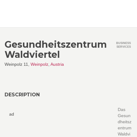
Gesundheitszentrum
BUSINESS
SERVICES
Waldviertel
Weinpolz 11,
Weinpolz
,
Austria
DESCRIPTION
Das
ad
Gesun
dheitsz
entrum
Waldvi