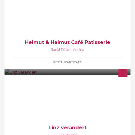
In unserer Café-Patisserie verwöhnen wir Sie neben unseren
hausgemachten Gebäcken und süßen Spezialitäten mit
verschiedenen Snacks und Speisen.
Helmut & Helmut Café Patisserie
Sankt Pölten
,
Austria
RESTAURANT/CAFE
Spannende Architektur, Technologie, Kunst und Kultur
verschmelzen in Linz zur Lebensstadt.
Linz verändert
Linz
,
Austria