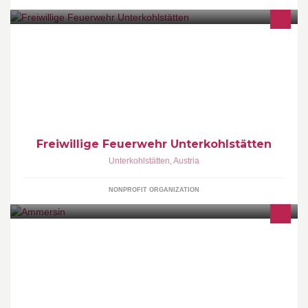
2003, 2005, 2011, 2012 - Bezirkssieger um das
Feuerwehrleistungsabzeichen in Bronze
Freiwillige Feuerwehr Unterkohlstätten
Unterkohlstätten
,
Austria
NONPROFIT ORGANIZATION
Getränkehandel - Getränkepartner - Getränkeshops