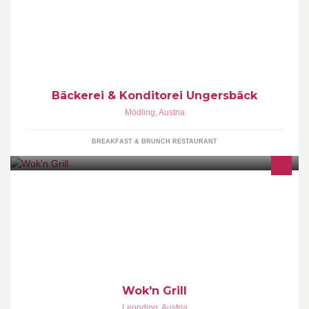
Knusprig und Frisch auf Ihren Tisch aus Ihrer Meisterbackstube!
Bäckerei & Konditorei Ungersbäck
Mödling
,
Austria
BREAKFAST & BRUNCH RESTAURANT
Asiatisches Restaurant
Wok'n Grill
Leonding
,
Austria