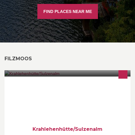
FIND PLACES NEAR ME
FILZMOOS
Almhütte mit Charme ;))
Krahlehenhütte/Sulzenalm