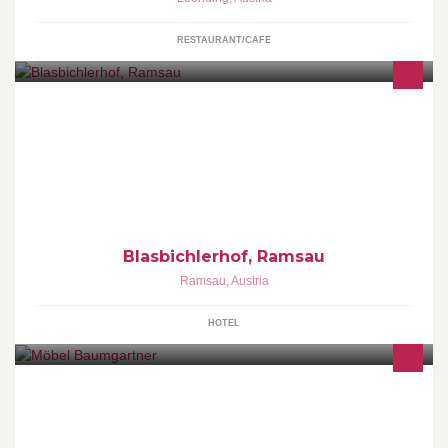
RESTAURANT/CAFE
Pension in schöner Lage in Ramsau am Dachstein!
Blasbichlerhof, Ramsau
Ramsau
,
Austria
HOTEL
Tischlerei, Möbelhandel, Einzel & Serienfertigung