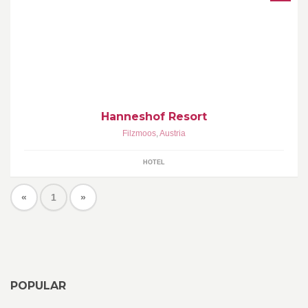
Hanneshof Resort Filzmoos - Hotel Hanneshof, Hotel
Bischofsmütze und Appartements / Ferienwohnungen
Hanneshof Resort
Filzmoos
,
Austria
HOTEL
«
1
»
POPULAR