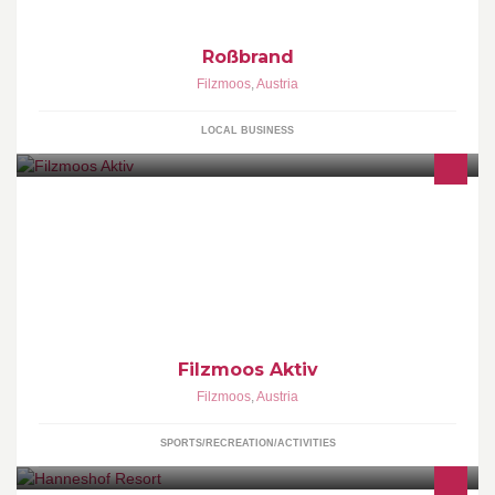
Roßbrand
Filzmoos
,
Austria
LOCAL BUSINESS
Filzmoos Aktiv, dem Startpunkt für alle Aktivitäten in und um
Filzmoos!
Filzmoos Aktiv
Filzmoos
,
Austria
SPORTS/RECREATION/ACTIVITIES