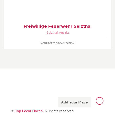
für die Bewohner in Selzthal Einsatzbereit! “UNSERE FREIZEIT
FÜR IHRE SICHERHEIT“
Freiwillige Feuerwehr Selzthal
Selzthal
,
Austria
NONPROFIT ORGANIZATION
Add Your Place
©
Top Local Places
, All rights reserved