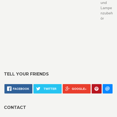
und
Lampe
nzubeh
ör
TELL YOUR FRIENDS
FACEBOOK
TWITTER
GOOGLE+
CONTACT