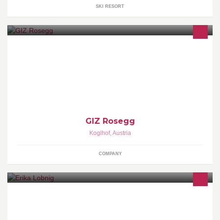
SKI RESORT
Hallenflächen ab € 2,-- und Büroflächen ab € 5,-- inkl.
Betriebskosten, exkl. USt. Heiz- und Stromkosten werden
gesondert berechnet
GIZ Rosegg
Koglhof
,
Austria
COMPANY
hair · nails · make up