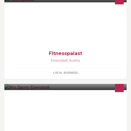
Fitnesspalast Eisenstadt - Das etwas andere Studio!
Fitnesspalast
Eisenstadt
,
Austria
LOCAL BUSINESS
Wir unterstützen Frauen jeden Alters ihre individuellen Ziele in nur
30 Minuten 2-3 x die Woche zu erreichen.