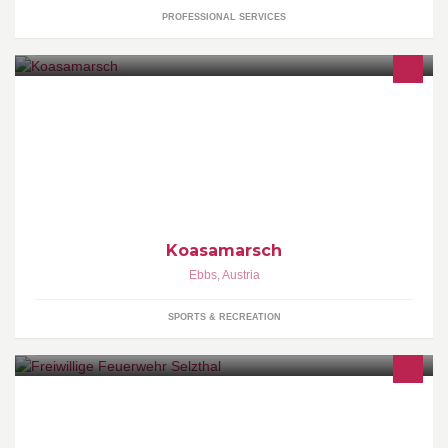
PROFESSIONAL SERVICES
18. Juni 2017 48. EBBSER KOASAMARSCH 3 TRAILRUN
Distanzen 4 WANDER Distanzen 1 ZIEL
Koasamarsch
Ebbs
,
Austria
SPORTS & RECREATION
Die FF Selzthal ist mit mehr als 50 Mitgliedern 365 Tage im Jahr