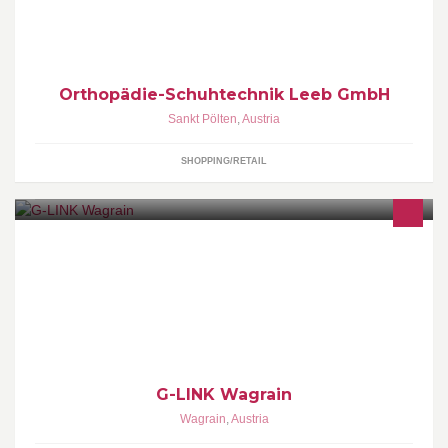
Und seit 2001 sind wir an unserem Standort in der Linzerstraße.
Orthopädie-Schuhtechnik Leeb GmbH
Sankt Pölten
,
Austria
SHOPPING/RETAIL
Die Seilbahn "G-LINK Wagrain" verbindet über den Ort Wagrain
die zwei Skiberge Grießenkareck und Grafenberg. Details:
www.bergbahnen-wagrain.at
G-LINK Wagrain
Wagrain
,
Austria