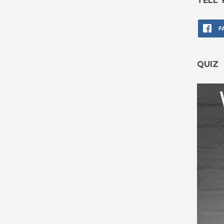
TELL 
F
QUIZ