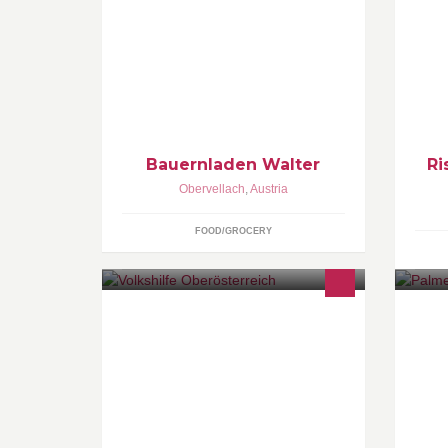
Bäuerliche Produkte aller Art
Or
Bauernladen Walter
Ri
Obervellach
,
Austria
FOOD/GROCERY
Wir sind für die Menschen da.
19
Gr
Un
se
au
Be