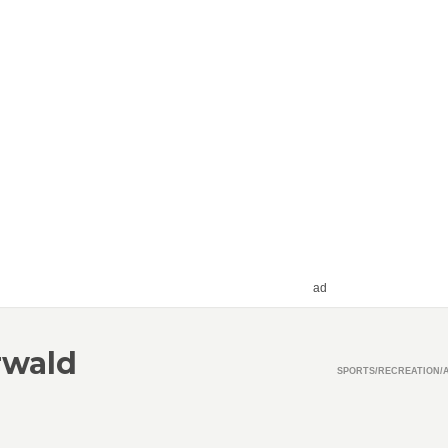
ad
rwald
SPORTS/RECREATION/A