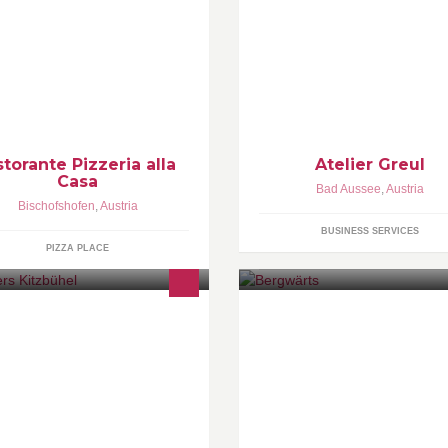
iginal Italienische Holzofenpizza
storante Pizzeria alla
Atelier Greul
Casa
Bad Aussee
,
Austria
Bischofshofen
,
Austria
BUSINESS SERVICES
PIZZA PLACE
14 hat Ludwig Palmers den
ALLTIME Bike- Ski- Snowboard
undstein für ein besonderes
Wanderguide
ternehmen gelegt, das bis heute
inen Erfolg auf
ßergewöhnlichen Leistungen im
reich Produ