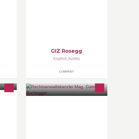
Hallenflächen ab € 2,-- und
Büroflächen ab € 5,-- inkl.
Betriebskosten, exkl. USt. Heiz- und
Stromkosten werden gesondert
berechnet
GIZ Rosegg
Koglhof
,
Austria
COMPANY
- &
RECHTSBERATUNG 0676 / 44 8 44
67 Kostenlose Rechtsberatung jeden
1. Donnerstag im Monat von 17.00
bis 18.00 Uhr