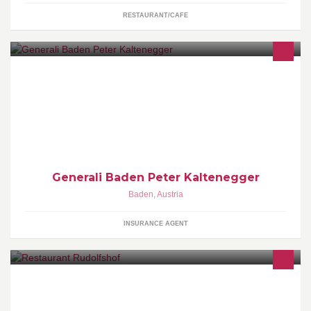
RESTAURANT/CAFE
Herzlich Willkommen auf meiner Facebookseite. Sehr gerne
informiere ich euch über Neuigkeiten und Aktionen rund um das
Thema Versicherungen.
Generali Baden Peter Kaltenegger
Baden
,
Austria
INSURANCE AGENT