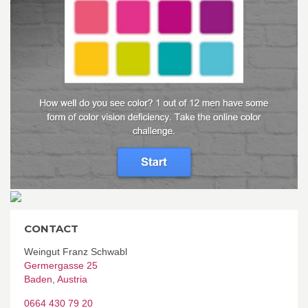
CONTACT
Weingut Franz Schwabl
Germergasse 25
Baden
,
Austria
0664 430 79 20