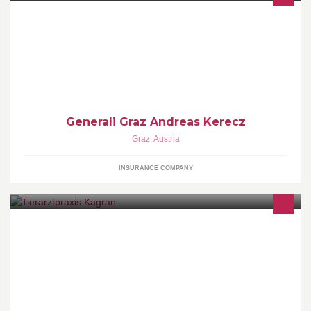
Wir kümmern uns um ihre Schadensfälle.
Generali Graz Andreas Kerecz
Graz
,
Austria
INSURANCE COMPANY
Ihr klassischer Haustierarzt modernen Zuschnitts für alle größeren
und kleineren Probleme bei Ihren vierbeinigen Lieblingen.