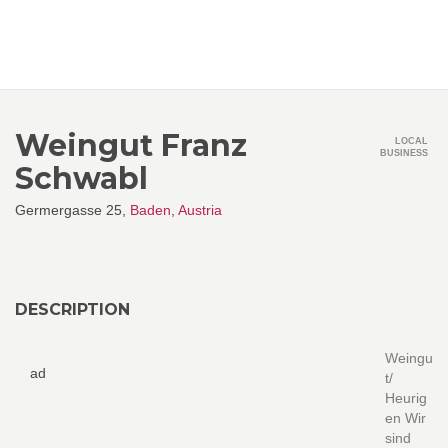
Weingut Franz
LOCAL
BUSINESS
Schwabl
Germergasse 25,
Baden
,
Austria
DESCRIPTION
Weingu
ad
t/
Heurig
en Wir
sind