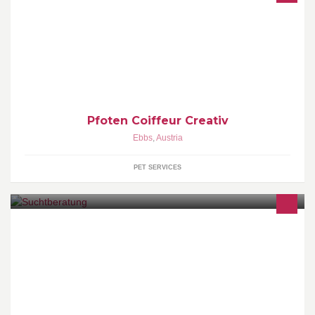
Hundefriseur, Fellpflege, Katzenpflege, Hundenahrung
Pfoten Coiffeur Creativ
Ebbs
,
Austria
PET SERVICES
Wir stärken Menschen darin, ihr Leben aktiv zu gestalten. Wir
erarbeiten mit ihnen individuelle Lösungen.