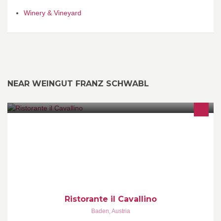
Winery & Vineyard
NEAR WEINGUT FRANZ SCHWABL
PIZZA--PASTA--PESCE--CARNE--DOLCI--
Ristorante il Cavallino
Baden
,
Austria