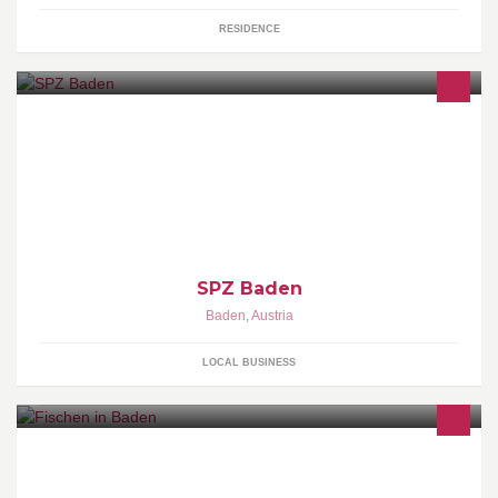
RESIDENCE
SPZ Baden
Baden
,
Austria
LOCAL BUSINESS
3 Fischteich besetzt mit Karpfen, Hecht, Zander. Nur Jahreskarten
Kunstköder, Wobbler, Blinker, Futterspirale, anfüttern, etc.
verboten