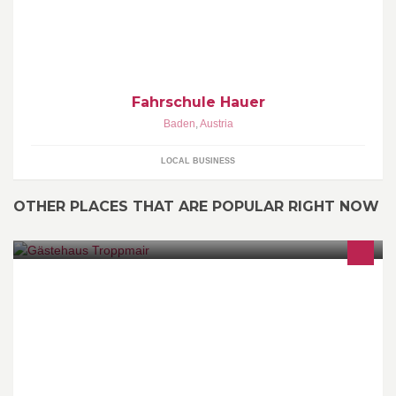
Fahrschule Hauer
Baden
,
Austria
LOCAL BUSINESS
OTHER PLACES THAT ARE POPULAR RIGHT NOW
Unser Haus liegt in ruhiger zentraler Lage im schönen
Finkenberg und ist zum Verbringen Ihrer schönsten Tage im Jahr
ideal geeignet.