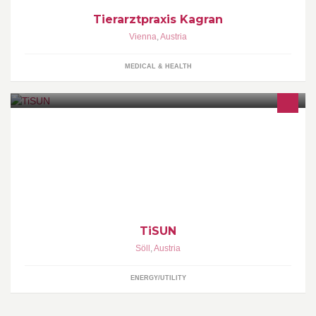
Tierarztpraxis Kagran
Vienna
,
Austria
MEDICAL & HEALTH
TiSUN has been developing, producing and distributing high-
quality solar collectors and stratified tanks, which withstand
extreme climatic conditions, for the last two decades.
TiSUN
Söll
,
Austria
ENERGY/UTILITY