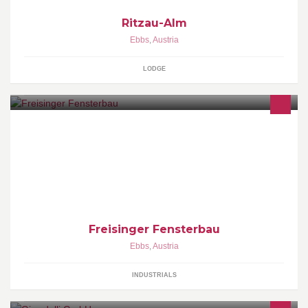
Ritzau-Alm
Ebbs
,
Austria
LODGE
Freisinger Fensterbau – Wir denken schon heute an die Welt von
morgen
Freisinger Fensterbau
Ebbs
,
Austria
INDUSTRIALS