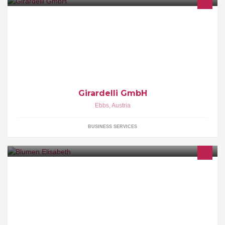
Wir beschäftigen uns seit 1978 mit Textilveredelung in Form von
Stick und Druck. Wir besticken und bedrucken Textilien für
Kunden aus allen Bereichen.
Girardelli GmbH
Ebbs
,
Austria
BUSINESS SERVICES
Ihr Partner in Bereich Floristik, Hochzeit und Trauerfall