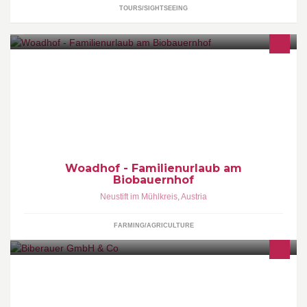
TOURS/SIGHTSEEING
Spuer das Leben. Am WOADHOF - Familienurlaub pur zu jeder
Jahreszeit!
Woadhof - Familienurlaub am
Biobauernhof
Neustift im Mühlkreis
,
Austria
FARMING/AGRICULTURE
Kreuznerstraße 45 4360 Grein 0 7268 7685-0 www.biberauer.at