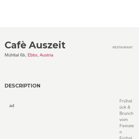
Cafè Auszeit
RESTAURANT
Mühltal 6b,
Ebbs
,
Austria
DESCRIPTION
Frühst
ad
ück &
Brunch
vom
Feinste
n
Frühst