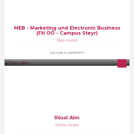
Herausforderungen. KonsumentInnen verändern ihr Verhalten,
Kostendruck und Wettbewerb verstärken den Einsatz des
Internets im B2B-Bereich. Unternehmen müssen auf diese
Herausforderungen reagieren.
MEB - Marketing und Electronic Business
(FH OÖ - Campus Steyr)
Steyr
,
Austria
COLLEGE & UNIVERSITY
Über den Baumwipfeln von Gerlos - dem Sonnenaufgang zum
Greifen nahe präsentiert sie sich stolz, stark und edel.
Heimatverbunden spiegelt sie das Tiroler Handwerk wider und
zeigt sich im ausgewählten Altholz - Stil - die RÖSSL ALM.
Rössl Alm
Gerlos
,
Austria