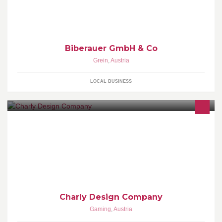
MF Power by Biberauer
Biberauer GmbH & Co
Grein
,
Austria
LOCAL BUSINESS
Großhandel für Teambekleidung und Promotionartikel! Wir sticken
- drucken - designen! CHARLY - ECHT STEIL, Werbung bis ins
Detail!
Charly Design Company
Gaming
,
Austria