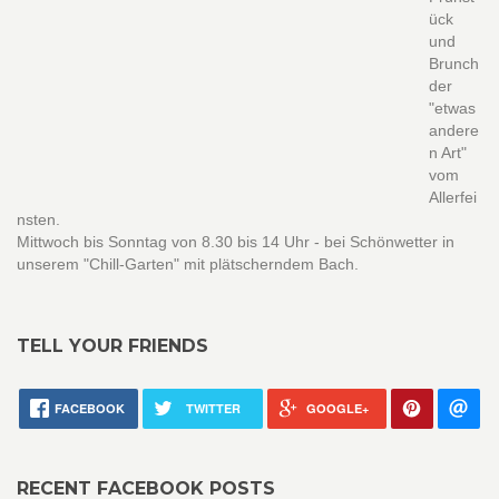
ück
und
Brunch
der
"etwas
andere
n Art"
vom
Allerfei
nsten.
Mittwoch bis Sonntag von 8.30 bis 14 Uhr - bei Schönwetter in
unserem "Chill-Garten" mit plätscherndem Bach.
TELL YOUR FRIENDS
FACEBOOK
TWITTER
GOOGLE+
RECENT FACEBOOK POSTS