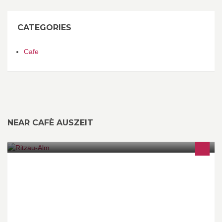
CATEGORIES
Cafe
NEAR CAFÈ AUSZEIT
Internet: http://www.ritzaualm.com/ | Impressum:
http://www.ritzaualm.com/impressum-ritzau-alm-ebbs.htm | Wir
begrüßen Sie recht herzlich auf der Ritzau-Alm, Schutzhütte -
Alpengasthof!