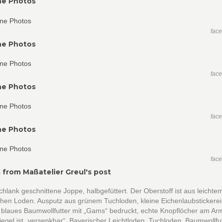
ne Photos
fac
ne Photos
fac
ne Photos
fac
ne Photos
fac
 from Maßatelier Greul's post
chlank geschnittene Joppe, halbgefüttert. Der Oberstoff ist aus leichte
chen Loden. Ausputz aus grünem Tuchloden, kleine Eichenlaubstickere
blaues Baumwollfutter mit „Gams“ bedruckt, echte Knopflöcher am Ar
egel ist „versenkbar“. Bayerischer Leichtloden, Tuchloden, Baumwollfut