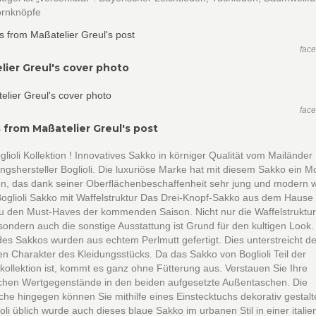
ornknöpfe
fac
lier Greul's cover photo
fac
 from Maßatelier Greul's post
lioli Kollektion ! Innovatives Sakko in körniger Qualität vom Mailänder
ngshersteller Boglioli. Die luxuriöse Marke hat mit diesem Sakko ein M
n, das dank seiner Oberflächenbeschaffenheit sehr jung und modern w
oglioli Sakko mit Waffelstruktur Das Drei-Knopf-Sakko aus dem Hause B
u den Must-Haves der kommenden Saison. Nicht nur die Waffelstruktur
sondern auch die sonstige Ausstattung ist Grund für den kultigen Look. 
es Sakkos wurden aus echtem Perlmutt gefertigt. Dies unterstreicht d
en Charakter des Kleidungsstücks. Da das Sakko von Boglioli Teil der
llektion ist, kommt es ganz ohne Fütterung aus. Verstauen Sie Ihre
ichen Wertgegenstände in den beiden aufgesetzte Außentaschen. Die
che hingegen können Sie mithilfe eines Einstecktuchs dekorativ gestal
ioli üblich wurde auch dieses blaue Sakko im urbanen Stil in einer itali