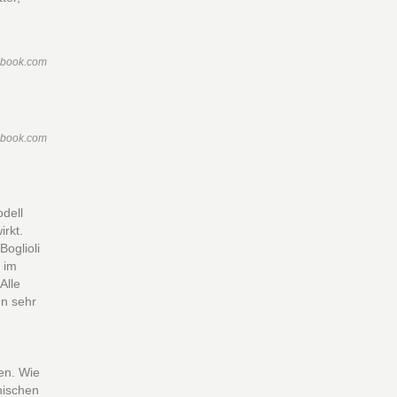
ebook.com
ebook.com
odell
irkt.
oglioli
 im
Alle
en sehr
ten. Wie
enischen