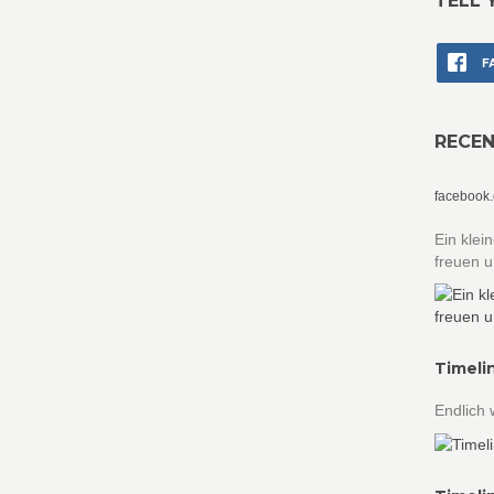
TELL 
F
RECE
facebook
Ein klei
freuen u
Timeli
Endlich 