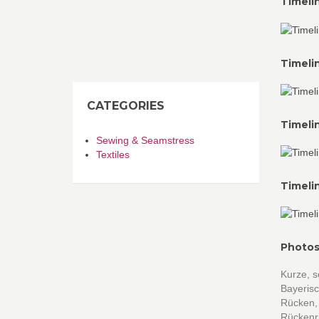
Timeli
Timeli
CATEGORIES
Timeli
Sewing & Seamstress
Textiles
Timeli
Photos
Kurze, s
Bayeris
Rücken, 
Rückenri