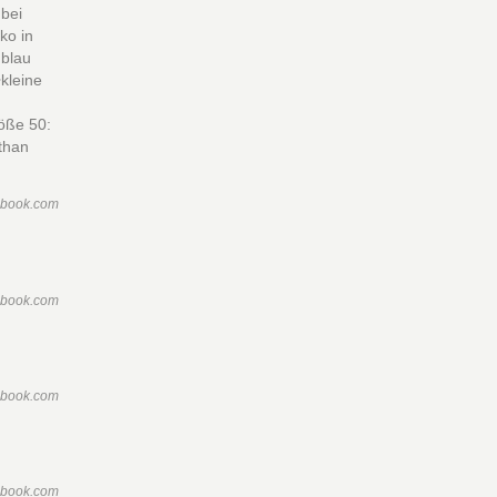
 bei
ko in
 blau
•kleine
öße 50:
than
ebook.com
ebook.com
ebook.com
ebook.com