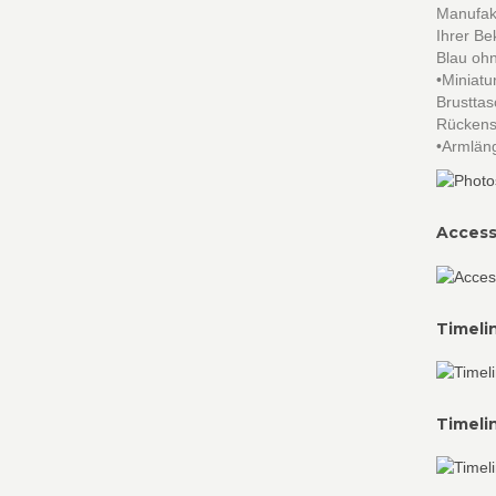
Manufakt
Ihrer Be
Blau ohn
•Miniatu
Brusttas
Rückensc
•Armlän
Access
Timeli
Timeli