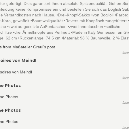
ur gefertigt. Dies garantiert Ihnen absolute Spitzenqualität. Gehen Sie
kleidung keine Kompromisse ein und bestellen Sie sich das Boglioli Sak
e Versandkosten nach Hause. •Drei-Knopf-Sakko •von Boglioli •Farbe:
r-Karo, gewaffelt •Baumwollqualität •Revers mit Knopfloch •ungefüttert 
che •zwei aufgesetzte Außentaschen •zwei Innentaschen •seitliche
hlitze •drei Ärmelknöpfe aus Perlmutt •Made in Italy Gemessen an Gr
ge: 62 cm •Rückenlänge: 74,5 cm •Material: 98 % Baumwolle, 2 % Elas
fac
oires von Meindl
fac
ne Photos
fac
ne Photos
fac