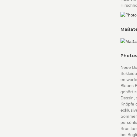
Hirschh
Maßate
Photos
Neue Bog
Bekleidu
entworfe
Blaues B
gehört z
Dessin, 
Knöpfe d
exklusiv
Sommerko
persönl
Brusttas
bei Bogl