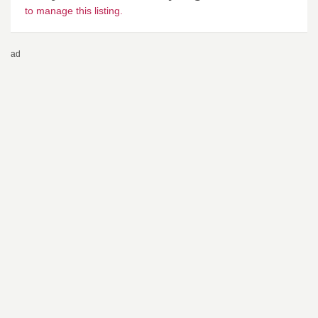
to manage this listing.
ad