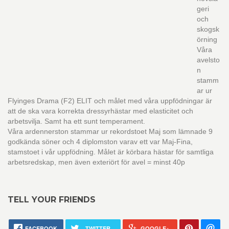
geri
och
skogsk
örning
Våra
avelsto
n
stamm
ar ur
Flyinges Drama (F2) ELIT och målet med våra uppfödningar är
att de ska vara korrekta dressyrhästar med elasticitet och
arbetsvilja. Samt ha ett sunt temperament.
Våra ardennerston stammar ur rekordstoet Maj som lämnade 9
godkända söner och 4 diplomston varav ett var Maj-Fina,
stamstoet i vår uppfödning. Målet är körbara hästar för samtliga
arbetsredskap, men även exteriört för avel = minst 40p
TELL YOUR FRIENDS
FACEBOOK
TWITTER
GOOGLE+