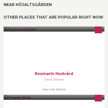
NEAR HÖJALTSGÅRDEN
OTHER PLACES THAT ARE POPULAR RIGHT NOW
Hos oss kan du göra ansiktsbehandlingar, få fotvård, manikyr och
mycket annat. Du kan även gå på make-up kurser hos oss!
Rosmarin Hudvård
Gävle
,
Sweden
SKIN CARE SERVICE