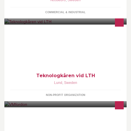
COMMERCIAL & INDUSTRIAL
Teknologkåren: Utbildning - Näringsliv - Fritid. Besök oss på
www.tlth.se
Teknologkåren vid LTH
Lund
,
Sweden
NON-PROFIT ORGANIZATION
Alltid svensksålda och funktionstestade bilar till rätt pris.