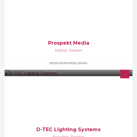
Vi är en fullservicebyrå som optimerar er medieinvestering.
Medie, Reklam & Kommunikationsbyrå
Prospekt Media
Kalmar
,
Sweden
MEDIA/NEWS/PUBLISHING
Belysning
D-TEC Lighting Systems
Nossebro
,
Sweden