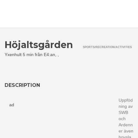
Höjaltsgården
SPORTS/RECREATION/ACTIVITIES
Yxenhult 5 min från E4:an,
,
DESCRIPTION
Uppföd
ad
ning av
SWB
och
Ardenn
er även
hovsla