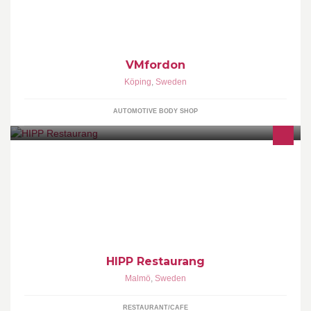
VMfordon
Köping
,
Sweden
AUTOMOTIVE BODY SHOP
Restaurang HIPP's officiella facebooksida.
HIPP Restaurang
Malmö
,
Sweden
RESTAURANT/CAFE