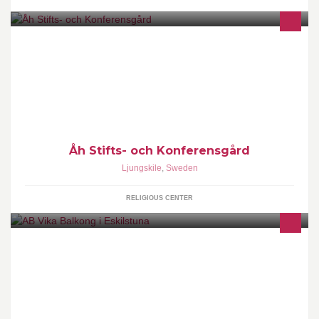
Åh ligger vid havet en dryg mil utanför Ljungskile i Bohuslän och
är stiftsgård i Göteborg Stift. info@ahstiftsgard.se
Åh Stifts- och Konferensgård
Ljungskile
,
Sweden
RELIGIOUS CENTER
Inglasningar och balkongräcken. www.vikabalkong.se