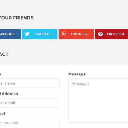
YOUR FRIENDS
ACEBOOK
TWITTER
GOOGLE+
PINTEREST
ACT
e
Message
l Address
ect