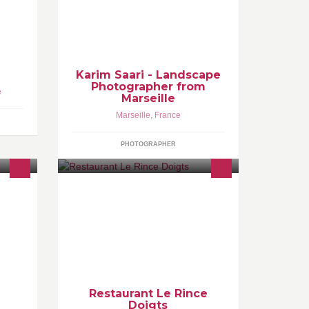
bs
Photographier, c’est une attitude, une
façon d’être, une manière de vivre. –
Henri Cartier-Bresson
Karim Saari - Landscape
Photographer from
e
Marseille
Marseille
,
France
PHOTOGRAPHER
alet in
Suivez l'actualité du Restaurant Le
nce.
Rince Doigts.http://www.restaurant-
lerincedoigts.frOuvert tous les jours
midi et soir Sauf le Lundi
Restaurant Le Rince
Doigts