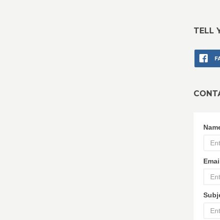
TELL 
F
CONT
Nam
Emai
Subj