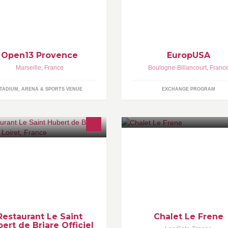
urnoi de Tennis Masculin Indoor
Visa J-1 aux USA: Stages + Jo
P 250 à Marseille Du 18 au 24
d'été. Assurance USA
vrier 2019
tps://twitter.com/Open13
Open13 Provence
EuropUSA
Marseille
,
France
Boulogne-Billancourt
,
Franc
TADIUM, ARENA & SPORTS VENUE
EXCHANGE PROGRAM
Chalet Le Frene Catered ski ch
TE : www.lesainthubert.com
Les Gets, Portes Du Soleil, Fra
ARTE & MENUS :
tp://goo.gl/JREjy7 RÉSERVATIONS
http://goo.gl/iHX1do BLOG :
w.lesainthubert.com/blog
Restaurant Le Saint
Chalet Le Frene
ert de Briare Officiel