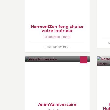
To
Cabinet d'expertise en Feng shui et
AT
en harmonisation d'intérieur.
fé
Particuliers, professionnels,
ht
conférences et
HarmoniZen feng shuise
votre intérieur
La Rochelle
,
France
S
HOME IMPROVEMENT
Animation d'événements enfant:
SI
anniversaire, mariage, baptème,
C
barmitsva, CE, kermesse
ht
: 
ww
Anim'Anniversaire
Hub