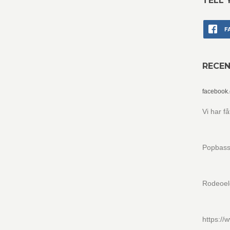
TELL 
F
RECE
facebook
Vi har f
Popbass
Rodeoel
https:/