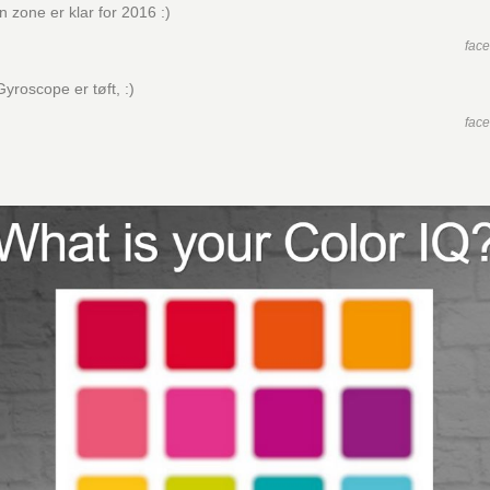
 zone er klar for 2016 :)
fac
Gyroscope er tøft, :)
fac