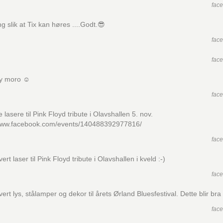
fac
ng slik at Tix kan høres ....Godt.😎
fac
fac
ny moro ☺
fac
e lasere til Pink Floyd tribute i Olavshallen 5. nov.
/www.facebook.com/events/140488392977816/
fac
vert laser til Pink Floyd tribute i Olavshallen i kveld :-)
fac
vert lys, stålamper og dekor til årets Ørland Bluesfestival. Dette blir bra 
fac