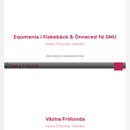
unga i åldrarna 0-25+.
Equmenia i Fiskebäck & Önnered fd SMU
Västra Frölunda
,
Sweden
RELIGIOUS ORGANIZATION
Denna sida är till för att samla och förmedla info, händelser,
evenemang och annat som kanske inte når ut till Frölundaiter så
lätt.
Västra Frölunda
Västra Frölunda
,
Sweden