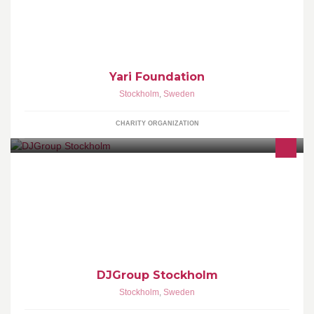
YARI is a non-political, non-religious, non-profit organization
created in 1999 in Sweden to help children in need to have
Yari Foundation
Stockholm
,
Sweden
CHARITY ORGANIZATION
Är det fest? Då är vi bäst!
DJGroup Stockholm
Stockholm
,
Sweden