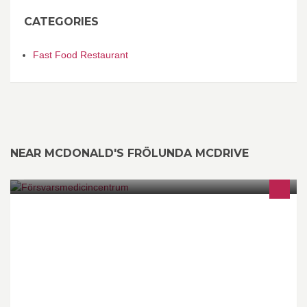
CATEGORIES
Fast Food Restaurant
NEAR MCDONALD'S FRÖLUNDA MCDRIVE
Försvarsmedicincentrum (FömedC) arbetar med att utveckla,
rekrytera och utbilda inom funktionen försvarsmedicin.