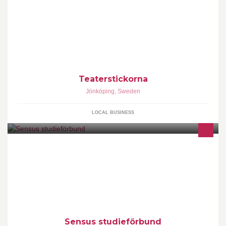
Teaterstickorna är en ideell förening som samarbetar med
Folkuniversitetet i Jönköping. Vi arbetar med alla åldrar, men
värnar särskilt om ungdomar.
Teaterstickorna
Jönköping
,
Sweden
LOCAL BUSINESS
Kontakta Sensus Riksförbund på telefon 08-406 16 00 eller maila
oss på info@sensus.se
Sensus studieförbund