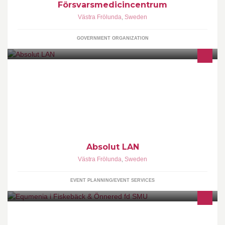
Försvarsmedicincentrum
Västra Frölunda
,
Sweden
GOVERNMENT ORGANIZATION
LAN
Absolut LAN
Västra Frölunda
,
Sweden
EVENT PLANNING/EVENT SERVICES
Equmenia i Fiskebäck & Önnered (fd. SMU) är Fiskebäcks
Missionskyrkas barn & ungdomsförening. Vi har aktiviteter för