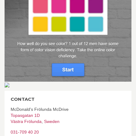
CONTACT
McDonald's Frölunda McDrive
Topasgatan 1D
Västra Frölunda
,
Sweden
031-709 40 20