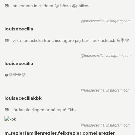
📷 - att komma in till detta 😍 bästa @phiilow
@louisececilia, instagram.com
louisececilia
📷 - vilka fantastiska franchisetagare jag har! Tacktacktack 🌸💐💜
@louisececilia, instagram.com
louisececilia
❤️💛💚💙💜
@louisececilia, instagram.com
louisececilia
kbk
📷 - lördagsfeelingen är på topp! #kbk
@louisececilia, instagram.com
m_rezler
familjenrezler,felixrezler,corneliarezler