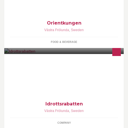
Orientkungen
Västra Frölunda
,
Sweden
FOOD & BEVERAGE
Idrottsrabatten är ett Win-Win-Win koncept. Viktiga intäkter till
föreningslivet - Ökad omsättning och goodwill för lokala
Idrottsrabatten
Västra Frölunda
,
Sweden
COMPANY