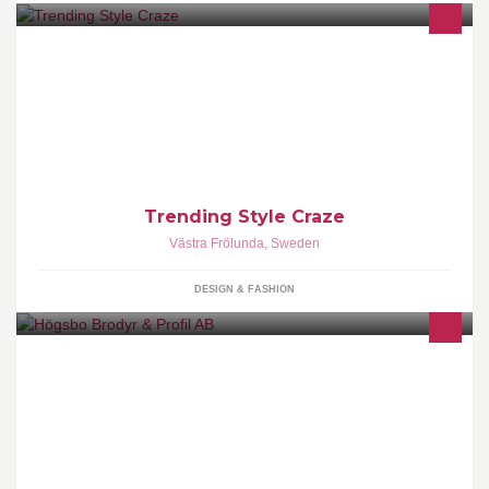
The trending style reviews, buyers' guides and suggestions for
phones, accessories, fashion, makeup, dress, sunglass, watches,
Trending Style Craze
Västra Frölunda
,
Sweden
DESIGN & FASHION
broderar på det mesta. kläder,kepsar,schabrak etc.