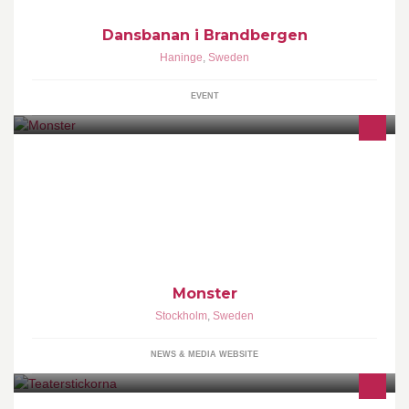
Dansbanan i Brandbergen
Haninge
,
Sweden
EVENT
Hitta rätt i karriären hos Monster! Vi har massvis med jobb som
väntar på de perfekta kandidaterna.
Monster
Stockholm
,
Sweden
NEWS & MEDIA WEBSITE