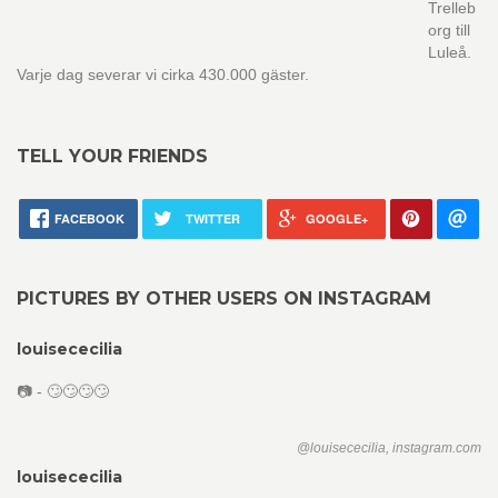
Trelleb
org till
Luleå.
Varje dag severar vi cirka 430.000 gäster.
TELL YOUR FRIENDS
FACEBOOK
TWITTER
GOOGLE+
PICTURES BY OTHER USERS ON INSTAGRAM
louisececilia
📷 - 🙄🙄🙄🙄
@louisececilia, instagram.com
louisececilia