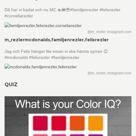
Då har vi badat och nu MC 🏊🍔🍟#familjenrezler #felixrezler
#corneliarezler
@m_rezler, instagram.com
m_rezler
mcdonalds,familjenrezler,felixrezler
Jag och Felix hänger lite innan vi ska hämta syrran 😉
#mcdonalds #felixrezler #familjenrezler
@m_rezler, instagram.com
QUIZ