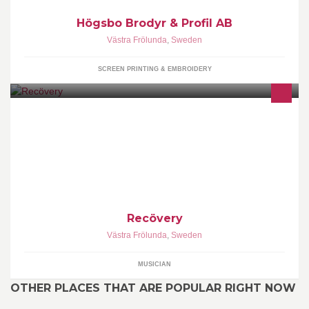
Högsbo Brodyr & Profil AB
Västra Frölunda
,
Sweden
SCREEN PRINTING & EMBROIDERY
Recövery erbjuder covers från de bästa hårdrocksbanden! Tveka
inte att kontakta oss om ni behöver bra drag på festen. PARTY
Recövery
Västra Frölunda
,
Sweden
MUSICIAN
OTHER PLACES THAT ARE POPULAR RIGHT NOW