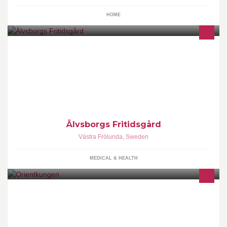
HOME
Påvelunds Fritidsgård Vi som jobbar på fritidsgården är: Christian
Johansson Beata Sylven Faton Begu Marcus Nilsson
Älvsborgs Fritidsgård
Västra Frölunda
,
Sweden
MEDICAL & HEALTH
Mat från hela världen Öppettider: 08.00-21.00 alla dagar, 365
dagar om året ! Tel. 031-494414