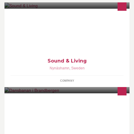
Butik - E-handel - Anno 1999 - Hemmabio & Hifi - Mellanklass till
High-End - Avbetalningar- Installationer
Sound & Living
Nynäshamn
,
Sweden
COMPANY
En sommardansbana med olika aktiviteter från valborg 30/4 till
mitten av september. Valborgsfir., Brandbergsfestival 6/6,
Midsommarfir., Dans, Loppis m.m.