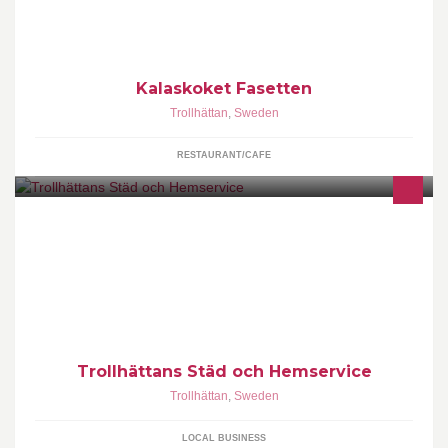
Kalaskoket Fasetten
Trollhättan
,
Sweden
RESTAURANT/CAFE
Våra kunder skall smidigt kunna få hjälp att hitta prisvärda
lösningar på sina specifika behov i hemmet. Vi kan också erbjuda
tjänster som inte omfattas av RUT-avdraget, tex. bortforsling av
avfall etc. Företaget är godkänt för F-skatt!
Trollhättans Städ och Hemservice
Trollhättan
,
Sweden
LOCAL BUSINESS