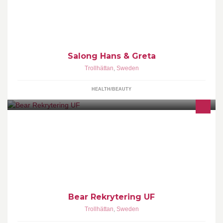
Salong Hans & Greta
Trollhättan
,
Sweden
HEALTH/BEAUTY
Bear rekrytering är ett företag som säljer bemanning vars syfte är
att få in ungdomar på arbetsmarknaden. Vi anlitas av företag och
privatpersoner.
Bear Rekrytering UF
Trollhättan
,
Sweden