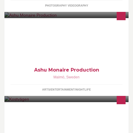
PHOTOGRAPHY VIDEOGRAPHY
This is a world of fun and creativity. Enjoy and remain faithful
Ashu Monaire Production
Malmö
,
Sweden
ARTS/ENTERTAINMENT/NIGHTLIFE
Att äta sig frisk och smal med naturlig mat