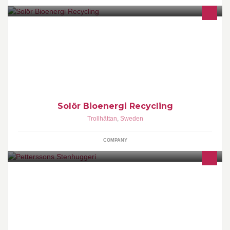
Läs mer om oss! https://www.facebook.com/pages/Sol%C3%B6r-
Bioenergi-Recycling/1470071196543866?
id=1470071196543866&sk=app_560737327284015&ref=ts
Solör Bioenergi Recycling
Trollhättan
,
Sweden
COMPANY
Vi tillverkar våra gravstenar ur beprövade stenarter som klarar vårt
nordiska klimat. All tillverkning sker i vårt stenhuggeri i Trollhättan,
därefter levererar och monterar vi gravstenen på kyrkogården
med egna lastbilar.