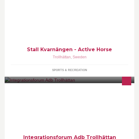
Stallet är ett Active Horse där hästarna lever ett socialt liv i sin
flock, ute eller inne samt utfodras efter individuella behov dygnet
runt. Välkommen!
Stall Kvarnängen - Active Horse
Trollhättan
,
Sweden
SPORTS & RECREATION
Ideell verksamhet som arbetar mot rasism och diskriminering och
för integration.
Integrationsforum Adb Trollhättan