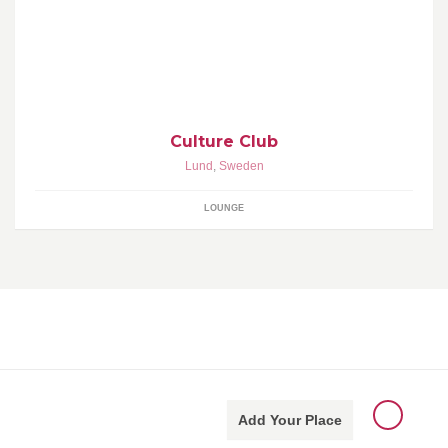
Nattklubb med fokus på musiken och erbjuder Lunds i särklass
bästa och mest attraktiva uteservering, som är öppen till 03:00
Culture Club
Lund
,
Sweden
LOUNGE
Add Your Place