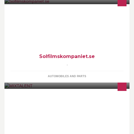
Solfilmskompaniet Sverige är en svensk producent som
producerar och tillhandahåller högkvalitets solfilm och folie till
privat och företagskunder.
Solfilmskompaniet.se
,
AUTOMOBILES AND PARTS
El poder de todos nos hace más fuerte, una sola cabeza no hace
palo, aqui estamos unido para demostrar lo que sabemos y