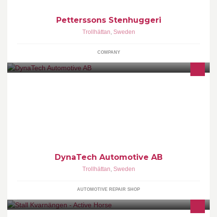
Petterssons Stenhuggeri
Trollhättan
,
Sweden
COMPANY
At DynaTech we are passionate about vehicle development and
also put all our efforts in bringing you the best performance shows
in the world
DynaTech Automotive AB
Trollhättan
,
Sweden
AUTOMOTIVE REPAIR SHOP