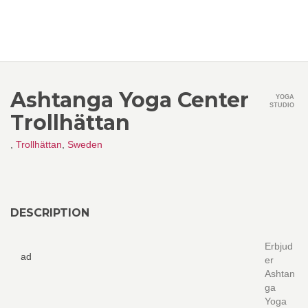
Ashtanga Yoga Center
YOGA
STUDIO
Trollhättan
,
Trollhättan
,
Sweden
DESCRIPTION
Erbjud
ad
er
Ashtan
ga
Yoga