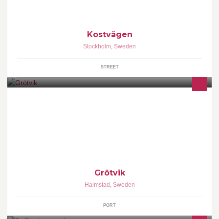
Kostvägen
Stockholm
,
Sweden
STREET
Småbåtshamn i Halmstad med havet om hörnet. Gästhamn och
ställplats för husbilar. 56°38,9'N 12°46,7'E
Grötvik
Halmstad
,
Sweden
PORT