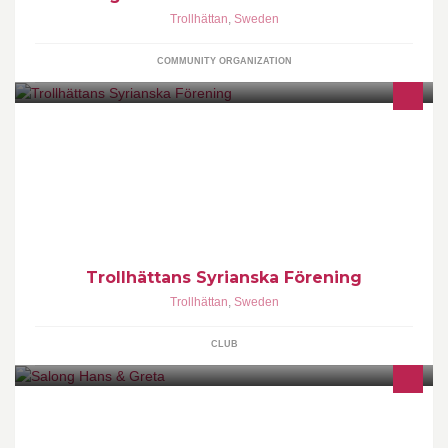
Trollhättan
,
Sweden
COMMUNITY ORGANIZATION
Fotbollsförening
Trollhättans Syrianska Förening
Trollhättan
,
Sweden
CLUB
FRISÖR - SHOP - SOLARIUM Vi har en modern salong i en
avslappnad miljö där vi hoppas att du kommer trivas. Du får
personlig service av våra professionella frisörer. Välkommen!