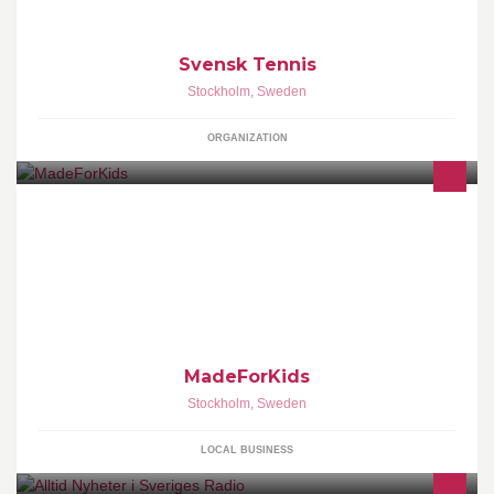
Svensk Tennis
Stockholm
,
Sweden
ORGANIZATION
Hos www.madeforkids.se hittar du roliga ekologiska barnkläder
gjorda för lek och bus. Gör ett bra miljöval utan att tumma på
design, kvalitet och funktion.
MadeForKids
Stockholm
,
Sweden
LOCAL BUSINESS