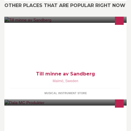
OTHER PLACES THAT ARE POPULAR RIGHT NOW
330m2 musikinstrument i centrala Malmö. Vi är en av OrderMusic-
butikerna.
Till minne av Sandberg
Malmö
,
Sweden
MUSICAL INSTRUMENT STORE
Beta TM