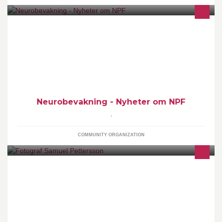
För alla som är intresserade av neuropsykiatriska
funktionsnedsättningar. Fristående från samtliga organisationer.
Neurobevakning - Nyheter om NPF
,
COMMUNITY ORGANIZATION
Porträttfotograf i Umeå