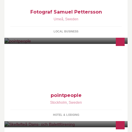
Fotograf Samuel Pettersson
Umeå
,
Sweden
LOCAL BUSINESS
Pointpeople är ett rekryterings- och säljutvecklingsföretag som
riktar sig mot tjänste- och servicebranschen. Här får du
pointpeople
Stockholm
,
Sweden
HOTEL & LODGING