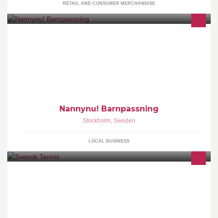
RETAIL AND CONSUMER MERCHANDISE
Vi hjälper barnfamiljer runt om i Stockholm, Göteborg, Malmö &
Uppsala med trygg barnpassning. Hitta/bli barnvakt via vår
hemsida.
Nannynu! Barnpassning
Stockholm
,
Sweden
LOCAL BUSINESS
Svensk Tennis är sidan för alla tennisintresserade runt om i
landet. Följ både nationell och internationell tennis, våra landslag
och allt annat som rör svensk tennis.