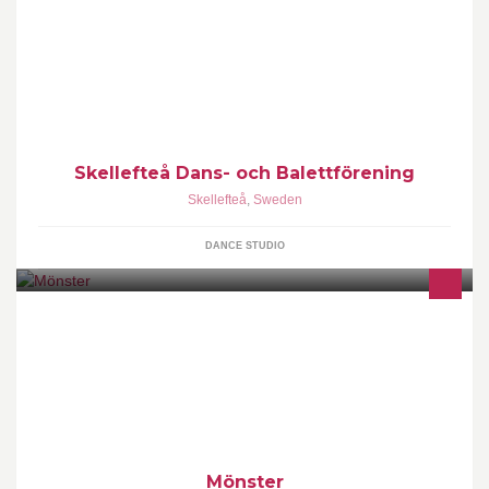
Vi finns för dig som vill dansa i Skellefteå! info@dansochbalett.se
instagram: @dansochbalett #dansochbalett
Skellefteå Dans- och Balettförening
Skellefteå
,
Sweden
DANCE STUDIO
Mönster bedriver fastighetsutveckling och byggnadsrörelse.
Mönster