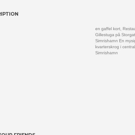
IPTION
en gaffel kort, Rest
Gillestuga på Storgat
Simrishamn En mysi
kvarterskrog i centra
Simrishamn