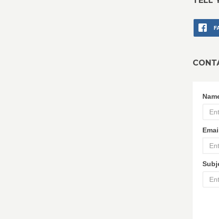
TELL 
F
CONT
Nam
Emai
Subj