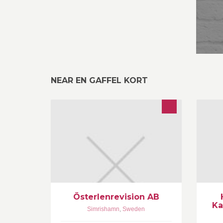
NEAR EN GAFFEL KORT
Vi är 14 medarbetare, Auktoriserad
In
revisor, Godkända revisorer,
An
Auktoriserad redovisningskonsult,
Ka
revisorsassistenter och
redovisningskonsulter
Österlenrevision AB
Ka
Simrishamn
,
Sweden