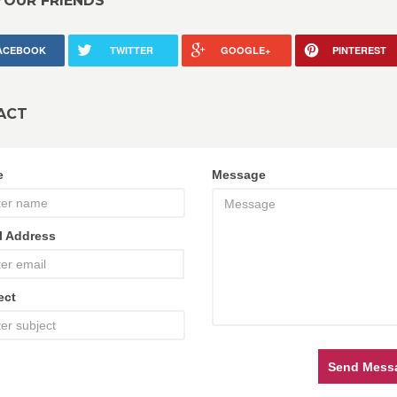
YOUR FRIENDS
ACEBOOK
TWITTER
GOOGLE+
PINTEREST
ACT
e
Message
l Address
ect
Send Mess