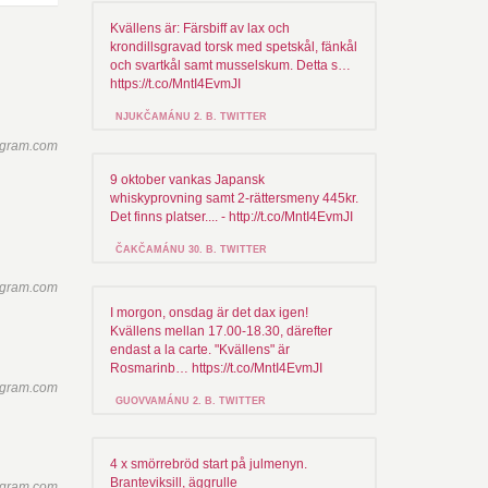
Kvällens är: Färsbiff av lax och
krondillsgravad torsk med spetskål, fänkål
och svartkål samt musselskum. Detta s…
https://t.co/MntI4EvmJI
NJUKČAMÁNU 2. B. TWITTER
agram.com
9 oktober vankas Japansk
whiskyprovning samt 2-rättersmeny 445kr.
Det finns platser.... - http://t.co/MntI4EvmJI
ČAKČAMÁNU 30. B. TWITTER
agram.com
I morgon, onsdag är det dax igen!
Kvällens mellan 17.00-18.30, därefter
endast a la carte. "Kvällens" är
Rosmarinb… https://t.co/MntI4EvmJI
agram.com
GUOVVAMÁNU 2. B. TWITTER
4 x smörrebröd start på julmenyn.
Branteviksill, äggrulle
agram.com