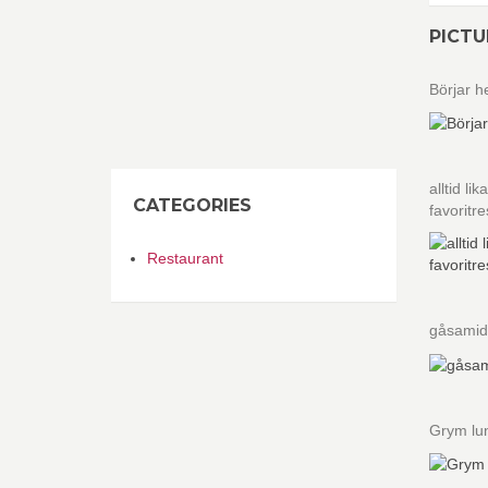
PICTU
Börjar h
alltid l
CATEGORIES
favoritr
Restaurant
gåsamid
Grym lun