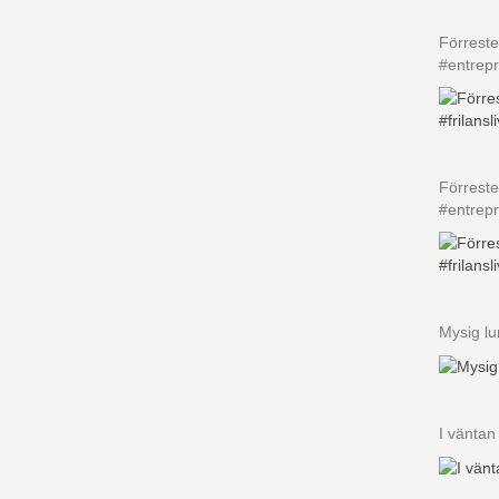
Förreste
#entrep
Förreste
#entrep
Mysig l
I vänta