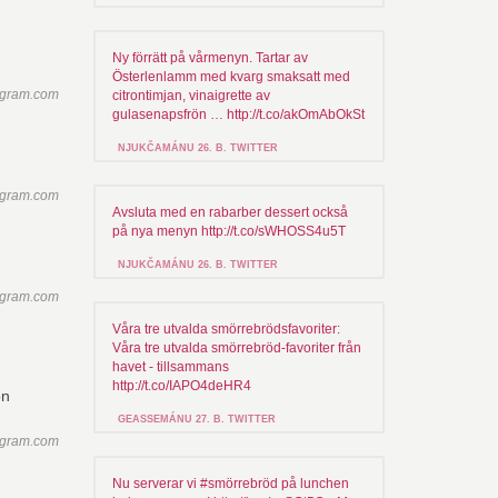
Ny förrätt på vårmenyn. Tartar av
Österlenlamm med kvarg smaksatt med
agram.com
citrontimjan, vinaigrette av
gulasenapsfrön … http://t.co/akOmAbOkSt
NJUKČAMÁNU 26. B. TWITTER
agram.com
Avsluta med en rabarber dessert också
på nya menyn http://t.co/sWHOSS4u5T
NJUKČAMÁNU 26. B. TWITTER
agram.com
Våra tre utvalda smörrebrödsfavoriter:
Våra tre utvalda smörrebröd-favoriter från
havet - tillsammans
http://t.co/IAPO4deHR4
GEASSEMÁNU 27. B. TWITTER
agram.com
Nu serverar vi #smörrebröd på lunchen