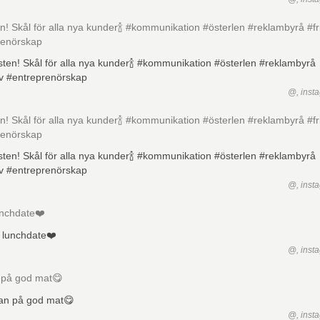
n! Skål för alla nya kunder🍾 #kommunikation #österlen #reklambyrå #fri
renörskap
@, inst
n! Skål för alla nya kunder🍾 #kommunikation #österlen #reklambyrå #fri
renörskap
@, inst
unchdate❤️
@, inst
n på god mat😋
@, inst