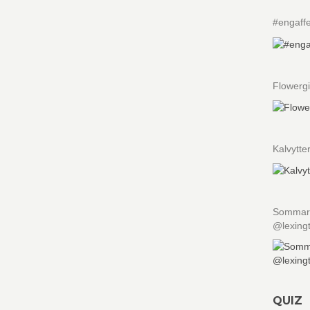
#engaffe
Flowergi
Kalvytte
Sommarlu
@lexing
QUIZ