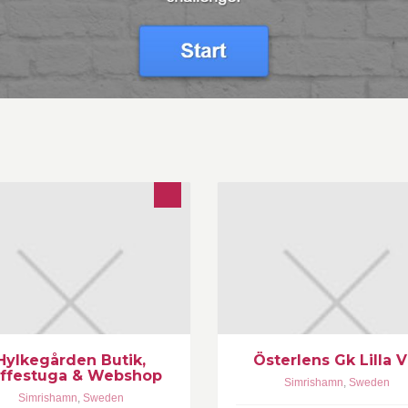
redning - Design - Trend - Kläder -
tikt - Homestyling - Webshop -
ffestuga FREE WIFI
Hylkegården Butik,
Österlens Gk Lilla V
ffestuga & Webshop
Simrishamn
,
Sweden
Simrishamn
,
Sweden