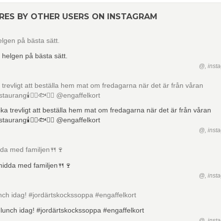
RES BY OTHER USERS ON INSTAGRAM
elgen på bästa sätt.
@, inst
ika trevligt att beställa hem mat om fredagarna när det är från våran
estaurang🕯👌🏼🐟🍴🍷 @engaffelkort
@, inst
da med familjen🍴🍷
@, inst
ch idag! #jordärtskockssoppa #engaffelkort
@, inst