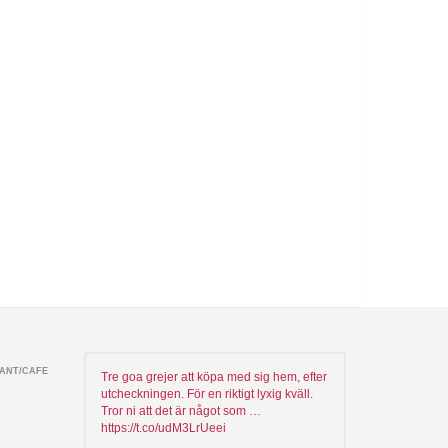
ANT/CAFE
Tre goa grejer att köpa med sig hem, efter
utcheckningen. För en riktigt lyxig kväll.
Tror ni att det är något som …
https://t.co/udM3LrUeei