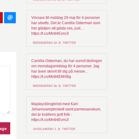
Vinnare till middag 29 maj för 4 personer
har utsetts. Det är Camilla Osterman som
har glädjen att gästa oss, just…
https://t.co/MntI4EvmJI
MIESSEMÁNU 24. B. TWITTER
Camilla Osterman, du har vunnit tävlingen
om morsdagsmiddag för 4 personer. Jag
har även skrivit till dig på messe…
https://t.co/MntI4EMXBg
MIESSEMÁNU 26. B. TWITTER
Majskycklingbröst med Karl-
Johansvampkrokett samt parmesanskum,
det är kvällens gott folk -
https://t.co/MntI4EvmJI
age
JUOVLAMÁNU 1. B. TWITTER