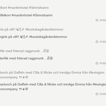
lkort #maritimhotel #Simrishamn
@, inst
rls på vift!! 🍃🍾🎉 #kockskagårdenblommor
@, inst
rfilé med friterad raggmunk…✌️️😜
@, inst
nch på Gaffeln med Cilla & Micke och trevliga Emma från #lexington
toncompany 🍴☀️🌸
@, inst