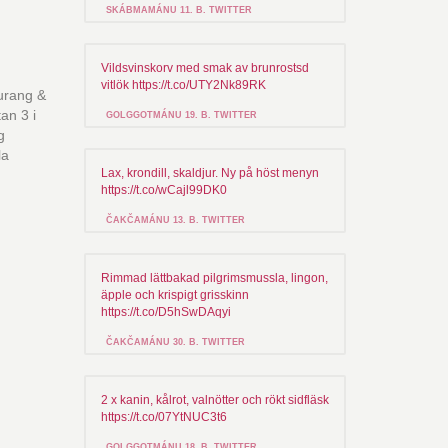
SKÁBMAMÁNU 11. B. TWITTER
Vildsvinskorv med smak av brunrostsd
vitlök https://t.co/UTY2Nk89RK
aurang &
an 3 i
GOLGGOTMÁNU 19. B. TWITTER
g
la
Lax, krondill, skaldjur. Ny på höst menyn
https://t.co/wCajl99DK0
ČAKČAMÁNU 13. B. TWITTER
Rimmad lättbakad pilgrimsmussla, lingon,
äpple och krispigt grisskinn
https://t.co/D5hSwDAqyi
ČAKČAMÁNU 30. B. TWITTER
2 x kanin, kålrot, valnötter och rökt sidfläsk
https://t.co/07YtNUC3t6
GOLGGOTMÁNU 18. B. TWITTER