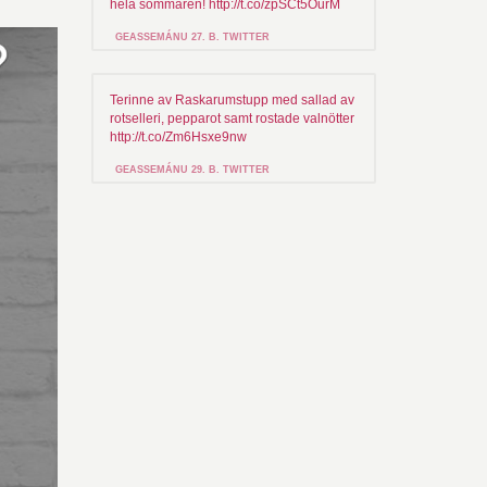
hela sommaren! http://t.co/zpSCt5OurM
GEASSEMÁNU 27. B. TWITTER
Terinne av Raskarumstupp med sallad av
rotselleri, pepparot samt rostade valnötter
http://t.co/Zm6Hsxe9nw
GEASSEMÁNU 29. B. TWITTER