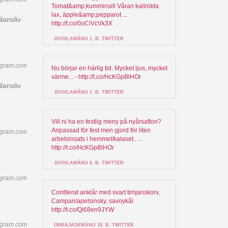
Tomat&amp;kumminsill Våran kallrökta
lax, äpple&amp;pepparot ...
lansliv
http://t.co/0oCiVcVk3X
JUOVLAMÁNU 1. B. TWITTER
agram.com
Nu börjar en härlig tid. Mycket ljus, mycket
värme... - http://t.co/HcKGpBlHOr
lansliv
JUOVLAMÁNU 1. B. TWITTER
Vill ni ha en festlig meny på nyårsafton?
Anpassad för fest men gjord för liten
agram.com
arbetsinsats i hemmet/kalaset.. ...
http://t.co/HcKGpBlHOr
JUOVLAMÁNU 6. B. TWITTER
agram.com
Confiterat anklår med svart timjanskorv,
Campari/apelsinsky, savoykål
http://t.co/Qi68en9JYW
agram.com
OĐĐAJAGEMÁNU 10. B. TWITTER