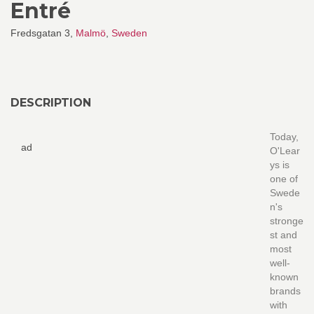
Entré
Fredsgatan 3,
Malmö
,
Sweden
DESCRIPTION
Today,
ad
O'Lear
ys is
one of
Swede
n's
stronge
st and
most
well-
known
brands
with