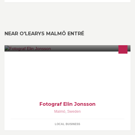
NEAR O'LEARYS MALMÖ ENTRÉ
Fotograf i Malmö. Bubblande skratt, oändlig kärlek, busiga barn,
vackra klänningar och fjärilar i magen. Kontakt:
hej@elinceciliajonsson.com
Fotograf Elin Jonsson
Malmö
,
Sweden
LOCAL BUSINESS