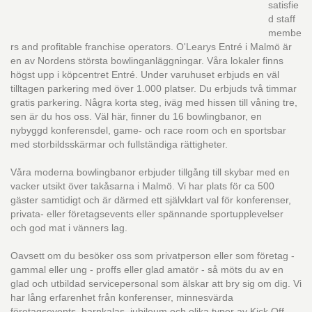
satisfie
d staff
membe
rs and profitable franchise operators. O'Learys Entré i Malmö är
en av Nordens största bowlinganläggningar. Våra lokaler finns
högst upp i köpcentret Entré. Under varuhuset erbjuds en väl
tilltagen parkering med över 1.000 platser. Du erbjuds två timmar
gratis parkering. Några korta steg, iväg med hissen till våning tre,
sen är du hos oss. Väl här, finner du 16 bowlingbanor, en
nybyggd konferensdel, game- och race room och en sportsbar
med storbildsskärmar och fullständiga rättigheter.
Våra moderna bowlingbanor erbjuder tillgång till skybar med en
vacker utsikt över takåsarna i Malmö. Vi har plats för ca 500
gäster samtidigt och är därmed ett självklart val för konferenser,
privata- eller företagsevents eller spännande sportupplevelser
och god mat i vänners lag.
Oavsett om du besöker oss som privatperson eller som företag -
gammal eller ung - proffs eller glad amatör - så möts du av en
glad och utbildad servicepersonal som älskar att bry sig om dig. Vi
har lång erfarenhet från konferenser, minnesvärda
företagsevents, barnkalas, jubileum och olika typer av Kick Off-