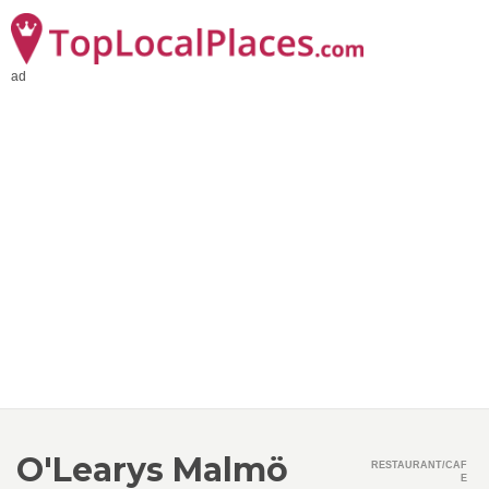
ad
O'Learys Malmö
RESTAURANT/CAF
E