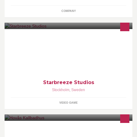
COMPANY
Starbreeze Studios is an independent creator, publisher and
distributor of high quality entertainment products, headquartered
in Stockholm, Sweden.
Starbreeze Studios
Stockholm
,
Sweden
VIDEO GAME