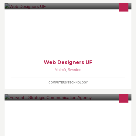
Web Designers UF arbetar med att designa hemsidor åt
småföretag. Målet är att skapa en realistiskt och lönsam
verksamhet med visioner & långsiktiga mål.
Web Designers UF
Malmö
,
Sweden
COMPUTERS/TECHNOLOGY
FERVENT (Former Worldwide Webservices) is a Creative Digital
Agency passionate about helping Non-Profits reach out more
effectively online. We love Web, Strategy, Branding, Film and all
kinds of Social & Digital Media.