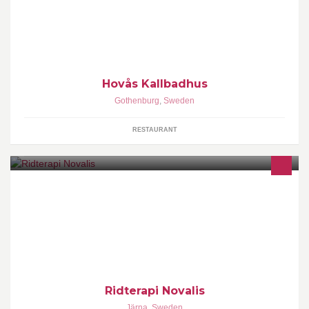
Restaurant Hovås Kallbadhus är beläget precis vid havet och
troligen med en av världens vackraste utsikter. Njut av havet,
sällskapet, god dryck och mat tillagad av kärlek.
Hovås Kallbadhus
Gothenburg
,
Sweden
RESTAURANT
Ridterapi Novalis i Järna erbjuder kvalificerad ridterapi. Johanna
Pechmann, leg sjukgymnast cert ridterapeut. Ivan Hallström
socionom läkepedagog/socialterapeut
Ridterapi Novalis
Järna
,
Sweden