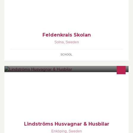
På Feldenkrais Skolan kan du lära dig om den biologiska
hållningens mekanismer. Ju mer vi förstår hur vi fungerar ur ett
Feldenkrais Skolan
Solna
,
Sweden
SCHOOL
Vi säljer nya husbilar från Chausson, Rimor och Rapido Rimor
samt begagnade husbilar av alla märken. Här finns även
begagnade husvagnar av olika märken.
www.lindstromshusvagnar.se
Lindströms Husvagnar & Husbilar
Enköping
,
Sweden