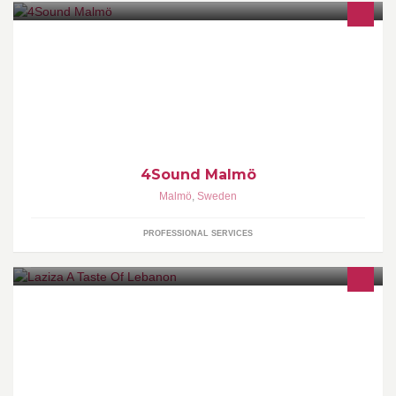
Välkommen till Malmös största musikaffär!
4Sound Malmö
Malmö
,
Sweden
PROFESSIONAL SERVICES
På Baltzarsgatan 21 hittar du vår Libansesiska Oas. Vi har som
målsättning att erbjuda spännande och vällagad mat med fokus
på det traditionella.