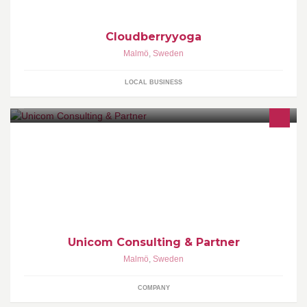
Cloudberryyoga
Malmö
,
Sweden
LOCAL BUSINESS
Consulting & Partner Collaboration partner Burson-Marsteller
Collaboration partner PwC Sustainable Business Solutions Twitter
@Unicom_se
Unicom Consulting & Partner
Malmö
,
Sweden
COMPANY