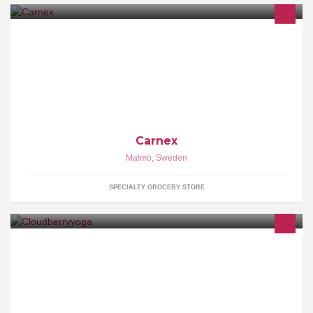
För oss på Delikatessfabriken är tradition och hantverk lika viktiga
som ingredienserna. Besök oss och smaka på Sveriges bästa
charkprodukter...
Carnex
Malmö
,
Sweden
SPECIALTY GROCERY STORE
Cloudberryyoga shares yoga experiences, news and information!