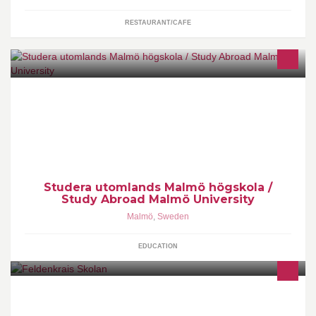
RESTAURANT/CAFE
Studera utomlands med Malmö högskola! Åk på utbyte, gå en
sommarskola, gör praktik utomlands eller sök MFS. Study Abroad
with Malmö University! Go on exchange, summer school, a
practical placement abroad or MFS-scholarship.
Studera utomlands Malmö högskola /
Study Abroad Malmö University
Malmö
,
Sweden
EDUCATION