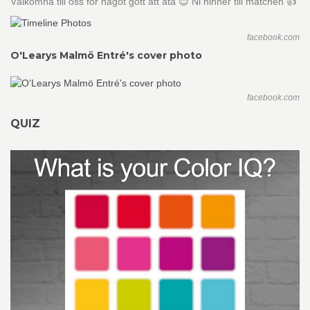
Välkomna till oss för något gott att äta 😊 Ni hinner till matchen 👍
facebook.com
O'Learys Malmö Entré's cover photo
facebook.com
QUIZ