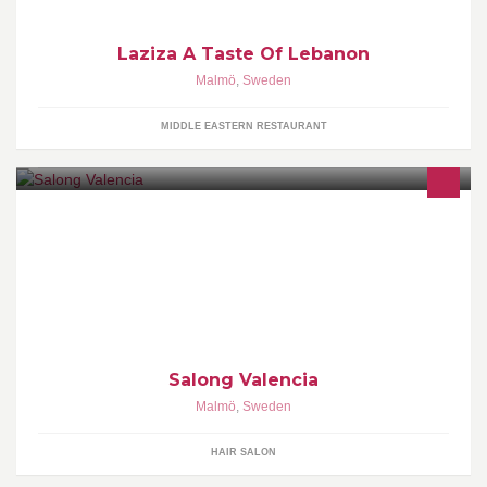
Laziza A Taste Of Lebanon
Malmö
,
Sweden
MIDDLE EASTERN RESTAURANT
Malmös bästa frisörer är samlade på ett och samma ställe
SALONG VALENCIA, salongen som funnits sedan 1997
Salong Valencia
Malmö
,
Sweden
HAIR SALON