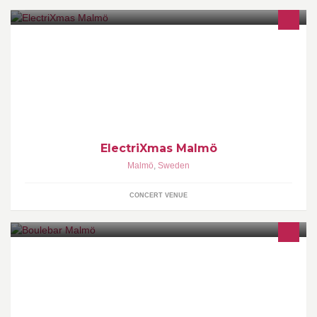
Based in Malmö, Sweden, electriXmas is an alternative/electronic
music festival, running yearly around Christmas time.
ElectriXmas Malmö
Malmö
,
Sweden
CONCERT VENUE
FRIHET - GEMENSKAP & ETT GLAS PASTIS