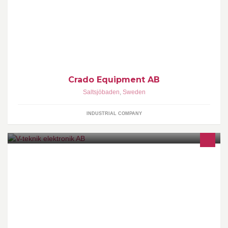
Båtstöttor till varv, marinor och båtklubbar
Crado Equipment AB
Saltsjöbaden
,
Sweden
INDUSTRIAL COMPANY
V-Teknik Elektronik AB