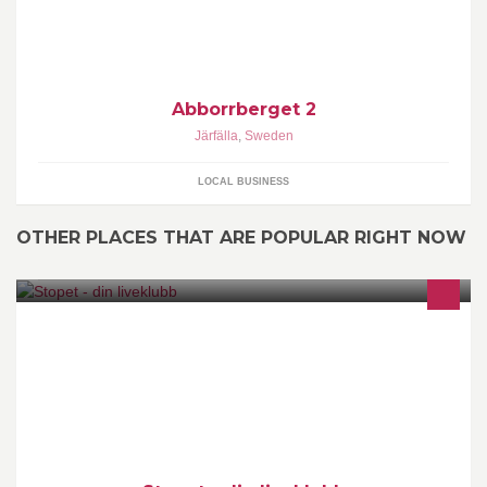
Abborrberget 2
Järfälla
,
Sweden
LOCAL BUSINESS
OTHER PLACES THAT ARE POPULAR RIGHT NOW
Stans mysigaste källare! Sön-Tors 23.00-03.00 Fre- Lör 22.00-
03.00 Önskemusik alla dagar utom fredagar o lördagar kör vi
livemusik !!!