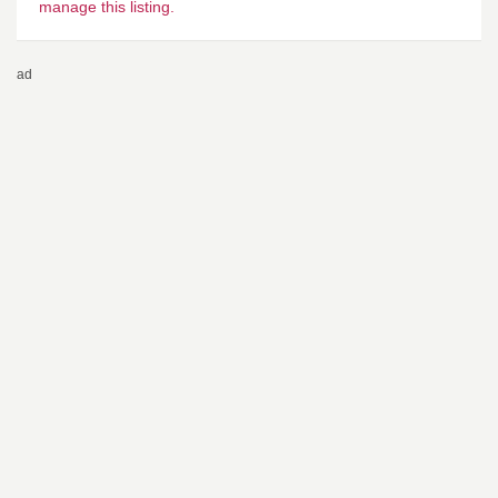
manage this listing.
ad