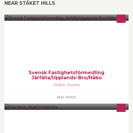
NEAR STÄKET HILLS
Våra mäklare kan Järfälla-, Upplands-Bro -& Håbo kommun !
JUBH
Svensk Fastighetsförmedling
Järfälla/Upplands-Bro/Håbo
Järfälla
,
Sweden
REAL ESTATE
Interflora butik med Blommor, Presenter, Choklad och allt som hör
en blomsteraffär till... Skickar blommor till hela världen.