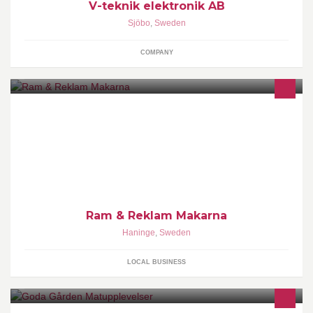
V-teknik elektronik AB
Sjöbo
,
Sweden
COMPANY
Här får Du hjälp och vägledning med inramningar, reklam och
unik mosaik. I min verkstad blir dina idéer verklighet.
Ram & Reklam Makarna
Haninge
,
Sweden
LOCAL BUSINESS