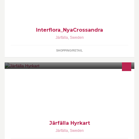
Interflora_NyaCrossandra
Järfälla
,
Sweden
SHOPPING/RETAIL
Vill du uppleva gokart på riktigt så är det Järfälla Kartbana som
gäller!
Järfälla Hyrkart
Järfälla
,
Sweden