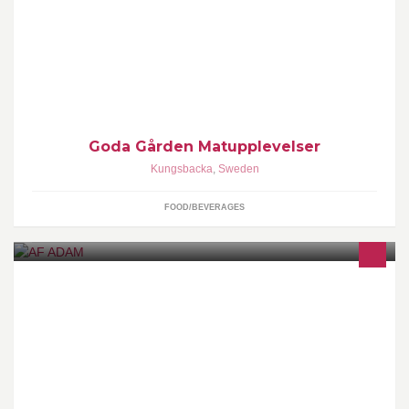
Goda Gården är Västsveriges nya mötesplats för god mat,
kunskap, omtanke och upplevelser.
Goda Gården Matupplevelser
Kungsbacka
,
Sweden
FOOD/BEVERAGES
Fotografen Adam af Ekenstam