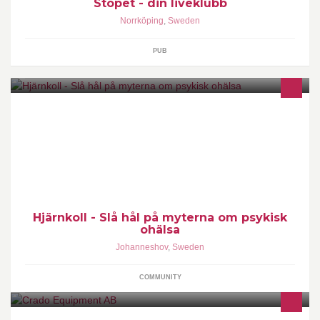
Stopet - din liveklubb
Norrköping
,
Sweden
PUB
Hjärnkoll arbetar för ökad öppenhet kring psykisk ohälsa.
Psykiska olikheter - lika rättigheter! Hjärnkoll works to increase
Hjärnkoll - Slå hål på myterna om psykisk
ohälsa
Johanneshov
,
Sweden
COMMUNITY