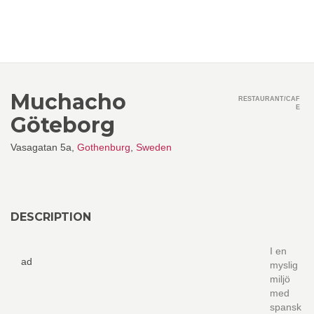
Muchacho
RESTAURANT/CAF
E
Göteborg
Vasagatan 5a,
Gothenburg
,
Sweden
DESCRIPTION
I en
ad
myslig
miljö
med
spansk