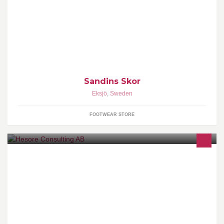
Sandins Skor hittar Ni på Södra Storgatan 6 i Eksjö.Vi har skor för
hela familjen från storlek 16 till 49.Vi satsar mycket på funktion,
god kvalitét och bra service!VÄLKOMNA!
Sandins Skor
Eksjö
,
Sweden
FOOTWEAR STORE
För dig som behöver mer stöd för att hitta ett jobb är stöd och
matchning rätt projekt för dig. Anmäl ditt intresse idag via
www.hsrconsulting.se