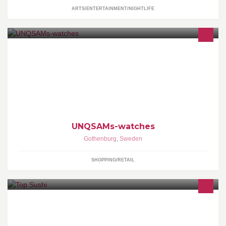
ARTS/ENTERTAINMENT/NIGHTLIFE
masurarea timpului a fost una din cele mai vechi preocupari ale
omului
UNQSAMs-watches
Gothenburg
,
Sweden
SHOPPING/RETAIL
Vi servera bäst kvalitet av sushi med ett bra pris! Öppet vardagar
från 11:00-21:00 , lördag-söndag 12:00-21:00