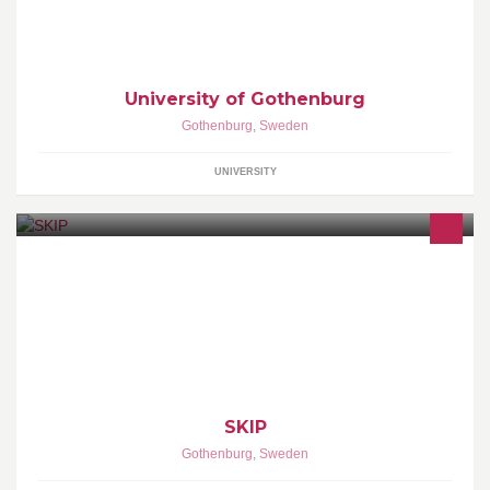
University of Gothenburg
Gothenburg
,
Sweden
UNIVERSITY
The official facebook page of http://skip.itsek.se (skip.chalmers.se)
SKIP
Gothenburg
,
Sweden