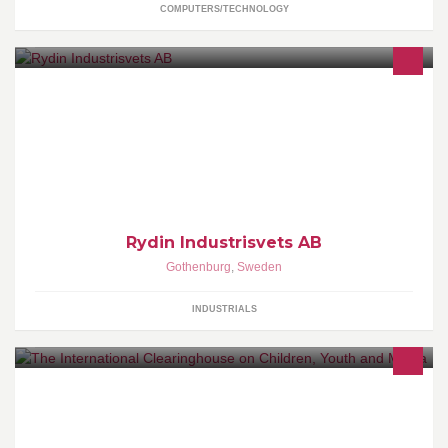
COMPUTERS/TECHNOLOGY
Rydin Industrisvets har en gedigen kunskap om svets och smide.
Rydin Industrisvets AB
Gothenburg
,
Sweden
INDUSTRIALS
Established by The Nordic Information Centre for Media and
Communication Research (Nordicom), at the University of
Gothenburg, Sweden.