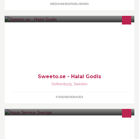
MEDIA/NEWS/PUBLISHING
Sweeto Scandinavia AB är Skandinaviens största återförsäljare av
Halal godis. Vi arbetar med stora märken som Halal Haribo och
Bebeto.
Sweeto.se - Halal Godis
Gothenburg
,
Sweden
FOOD/BEVERAGES
Aqua Service AB etablerades 1996 och har genom dynamisk
utveckling etablerat sig som en viktig faktor på den svenska
marknaden. Med över 15.000 kunder, egna källor, tapperier och