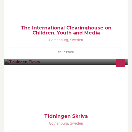
The International Clearinghouse on
Children, Youth and Media
Gothenburg
,
Sweden
EDUCATION
Tidningen för dig som skriver. Teckna en prenumeration och
upptäck varför så många såväl etablerade som aspirerande
författare läser Skriva.
Tidningen Skriva
Gothenburg
,
Sweden