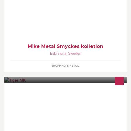
Coola armband & halsband för killar och tjejer
Mike Metal Smyckes kolletion
Eskilstuna
,
Sweden
SHOPPING & RETAIL
Tiger MK's portal till facebook. Här kommer det finnas bilder och
information om vad som händer i klubben.