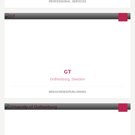
PROFESSIONAL SERVICES
GT är Västsveriges kvällstidning. Vill du tipsa oss? Såg du rånet?
Ring 031-7259001 & skicka bilder till bild@gt.se eller messa till
71717.
GT
Gothenburg
,
Sweden
MEDIA/NEWS/PUBLISHING
This is the University of Gothenburg's official page on Facebook.
You are more than welcome to ask us questions! Official website
is www.gu.se/english