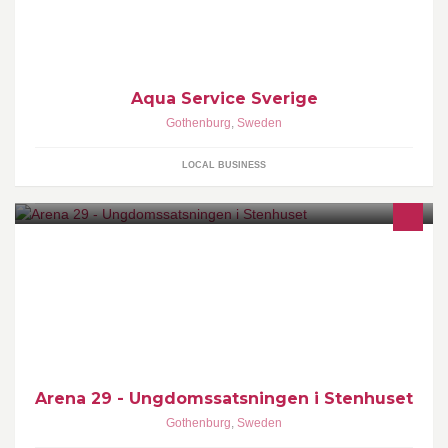
en dynamisk distributionsapparat kan vi garantera god service,
Aqua Service Sverige
Gothenburg
,
Sweden
LOCAL BUSINESS
Kreativ och kulturell mötesplats för dig mellan 16 och 20 år i
Göteborg.
Arena 29 - Ungdomssatsningen i Stenhuset
Gothenburg
,
Sweden