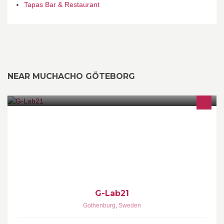
Tapas Bar & Restaurant
NEAR MUCHACHO GÖTEBORG
G-Lab21 is the beating heart for startups of Gothenburg. A live
arena for collaboration and growth.
G-Lab21
Gothenburg
,
Sweden