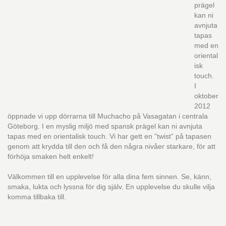
prägel
kan ni
avnjuta
tapas
med en
oriental
isk
touch.
I
oktober
2012
öppnade vi upp dörrarna till Muchacho på Vasagatan i centrala
Göteborg. I en myslig miljö med spansk prägel kan ni avnjuta
tapas med en orientalisk touch. Vi har gett en ”twist” på tapasen
genom att krydda till den och få den några nivåer starkare, för att
förhöja smaken helt enkelt!
Välkommen till en upplevelse för alla dina fem sinnen. Se, känn,
smaka, lukta och lyssna för dig själv. En upplevelse du skulle vilja
komma tillbaka till.