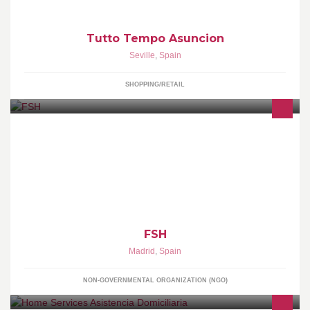
Tutto Tempo Asuncion
Seville
,
Spain
SHOPPING/RETAIL
La Fundación Solidaridad Humana tiene como misión de orientar
a jóvenes y familias en su vivencia del amor y la comunicación
familiar.
FSH
Madrid
,
Spain
NON-GOVERNMENTAL ORGANIZATION (NGO)