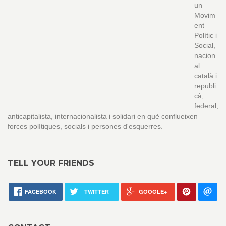
un
Movim
ent
Polític i
Social,
nacion
al
català i
republi
cà,
federal,
anticapitalista, internacionalista i solidari en què conflueixen
forces polítiques, socials i persones d'esquerres.
TELL YOUR FRIENDS
FACEBOOK
TWITTER
GOOGLE+