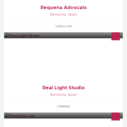
Requena Advocats
Barcelona
,
Spain
LEGAL/LAW
Estudio Audiovisual asentado en Barcelona. Si puedes soñarlo,
podemos hacerlo.
Real Light Studio
Barcelona
,
Spain
COMPANY
www.pirotecniajalu.com - Tienda de petardos situada en