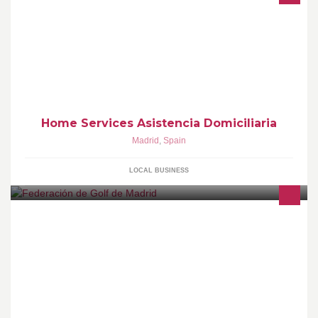
Servicios de Ayuda a Domicilio, cuidado personas mayores,
servicio de limpieza en Madrid asi como agencias de servicio
domestico es de gran ayuda personal
Home Services Asistencia Domiciliaria
Madrid
,
Spain
LOCAL BUSINESS
Página Oficial de la Federación de Golf de Madrid