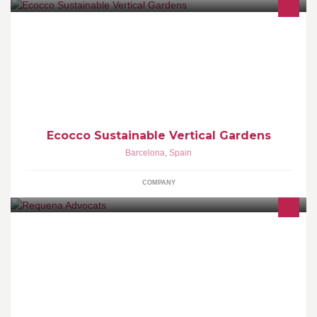
Jardines verticales Buresinnova. Modular, Ecocco, Cubiertas
vegetales. Xerojardineria. Arquitectura Vegetal.
Ecocco Sustainable Vertical Gardens
Barcelona
,
Spain
COMPANY
Bufet d'advocats multidisciplinar especialitzat en l'àmbit policial.