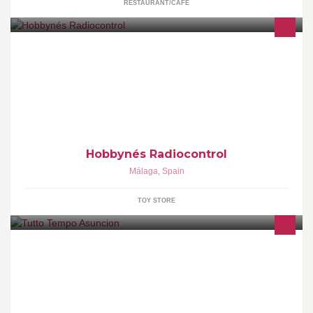
RESTAURANT/CAFE
Coches gasolina - Slot - Coches Colección - Aerografía - Casas
de Muñecas Maquetas - Helicópteros y Aviones RC - Veleros,
Submarinos y Lanchas RC.
Hobbynés Radiocontrol
Málaga
,
Spain
TOY STORE
La mejor moda al mejor precio. Tienda de precio único.