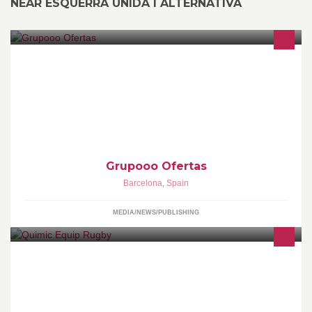
NEAR ESQUERRA UNIDA I ALTERNATIVA
www.Grupooo.com ofrece productos y servicios con grandes
descuentos y está hecha de gente sincera con ofertas sinceras
para personas que no buscan chollos que luego resultan que no
son.
Grupooo Ofertas
Barcelona
,
Spain
MEDIA/NEWS/PUBLISHING
Club de rugby de Barcelona.