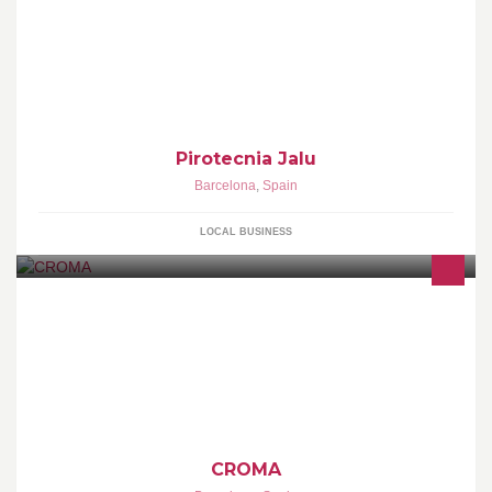
Barcelona con un grande y variado surtido de artículos a precios
muy económicos.
Pirotecnia Jalu
Barcelona
,
Spain
LOCAL BUSINESS
Empresa líder en el sector de la comercialización de Ácido
Hialurónico con aplicaciones para uso estético
CROMA