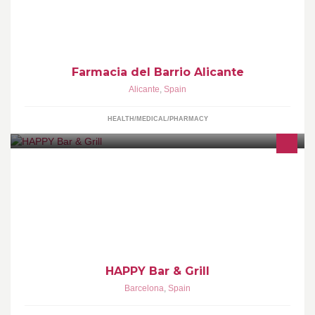
entre la población que atendemos, estilos de vida y pautas de
mejora de la salud.
Farmacia del Barrio Alicante
Alicante
,
Spain
HEALTH/MEDICAL/PHARMACY
Desde ayer miércoles la oferta de 2x1 en pizzas y hamburguesas
se hara de Domingo a Jueves.
HAPPY Bar & Grill
Barcelona
,
Spain