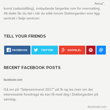
Anna",
kunst (salsutstilling), innbydande fargerike rom for overnatting.
Alt dette får du del i når du stikk innom Doktorgarden som ligg
sentralt i Selje sentrum.
TELL YOUR FRIENDS
FACEBOOK
TWITTER
GOOGLE+
RECENT FACEBOOK POSTS
facebook.com
Gå inn på "Seljeseminaret 2017" på fb og les meir om dei
interessante foredraga du kan få med deg i Doktorgarden på
søndag..
facebook.com