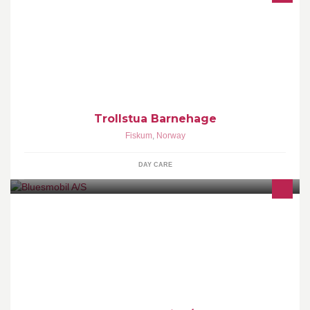
Trygghet for alle!
Trollstua Barnehage
Fiskum
,
Norway
DAY CARE
Bluesmobil er et bilverksted for amerikanskebiler som skaffer det
aller meste av deler til amerikanske biler fra 1930-2015