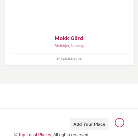
Overnatting, servering, guida turer til kobbergruver og
kalksteinsgrotter. www.mokk.no / post@mokkgaard.no
Mokk Gård
Steinkjer
,
Norway
TRAVEL/LEISURE
Add Your Place
©
Top Local Places
, All rights reserved