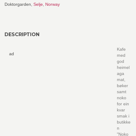
Doktorgarden,
Selje
,
Norway
DESCRIPTION
Kafe
ad
med
god
heimel
aga
mat,
bøker
samt
noko
for ein
kvar
smak i
butikke
n
"Noko