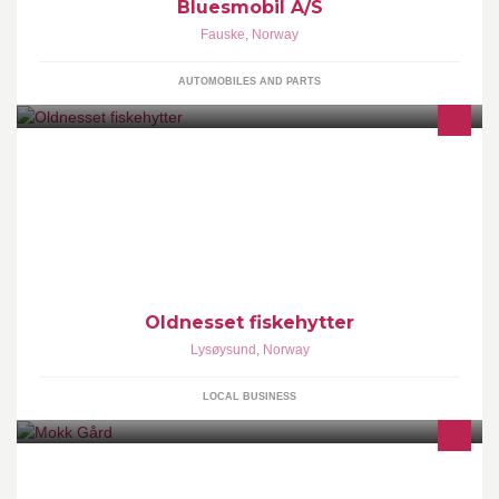
Bluesmobil A/S
Fauske
,
Norway
AUTOMOBILES AND PARTS
Vi driver hytteutleie fra mai til oktober og utleie av båter til fiske
Oldnesset fiskehytter
Lysøysund
,
Norway
LOCAL BUSINESS