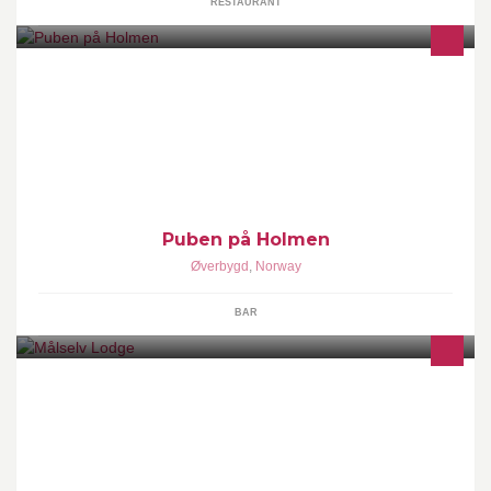
RESTAURANT
Siden til Puben på Holmen i Øverbygd.
Puben på Holmen
Øverbygd
,
Norway
BAR
Skisportsted, rekreasjon, party, relax, fjellturer, laksefiske