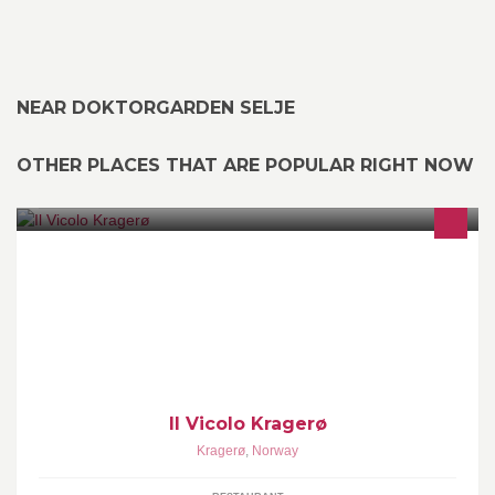
NEAR DOKTORGARDEN SELJE
OTHER PLACES THAT ARE POPULAR RIGHT NOW
Ost - vin - spekemat. Delikatessebutikk og italiensk
bakgårdsbistrot i hjertet av kragerø by��������
Il Vicolo Kragerø
Kragerø
,
Norway