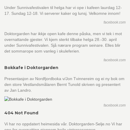
Under Sunnivafestivalen til helga har vi ope i kafeen laurdag 12-
17. Sundag 12-18. Vi serverer kaker og lunsj. Velkomne innom!
facebook.com
Doktorgarden har ikkje open kafe denne påska, men vi tek i mot
overnattande gjester. Vi kjem sterkt tilbake helga 28.-30. april
under Sunnivafestivalen. Sjå nærare program seinare. Elles blir
det sommarope som vanleg i skuleferien.
facebook.com
Bokkafe i Doktorgarden
Presentasjon av Nordfjordboka v/Jon Tvinnereim og ei ny bok om
den store Vestlandsmålaren Bernt Tunold skriven og presentert
av Jan Landro.
facebook.com
404 Not Found
Vi har no oppdatert heimesida vår. Doktorgarden-Selje.no Vi har
ope for overnatting gjennom heile vintersesongen.