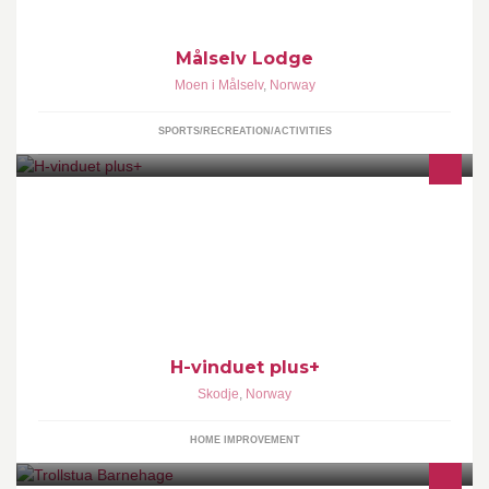
Målselv Lodge
Moen i Målselv
,
Norway
SPORTS/RECREATION/ACTIVITIES
H-Produkter er en av Nordens ledende produsenter av
vedlikeholdsfrie vinduer og dører i vinyl.
H-vinduet plus+
Skodje
,
Norway
HOME IMPROVEMENT