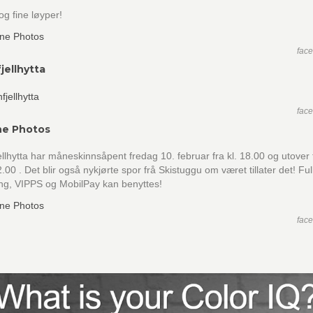
og fine løyper!
fac
jellhytta
fac
ne Photos
llhytta har måneskinnsåpent fredag 10. februar fra kl. 18.00 og utover ti
.00 . Det blir også nykjørte spor frå Skistuggu om været tillater det! Ful
ng, VIPPS og MobilPay kan benyttes!
fac