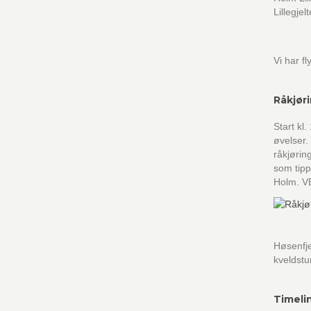
Lillegje
Vi har f
Råkjør
Start kl
øvelser
råkjørin
som tipp
Holm. 
Høsenfje
kveldstu
Timeli