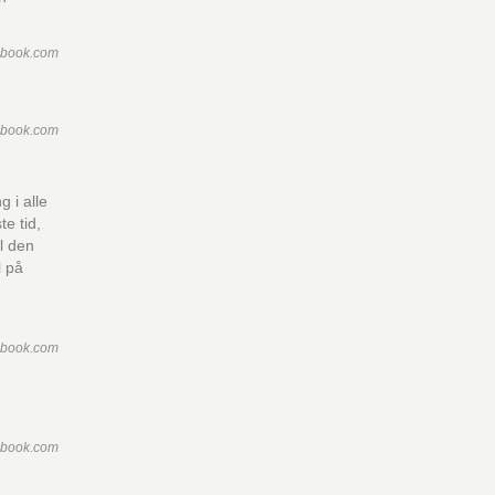
ebook.com
ebook.com
 i alle
e tid,
il den
l på
ebook.com
ebook.com