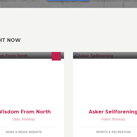
GHT NOW
w.wisdomfromnorth.com
Asker Seilforening er en av No
stagram: wisdomfromnorth
største med over 1000 medlem
uTube:
Vi ønsker å ha et bredt, allsidig
tps://www.youtube.com/Wisdomfro
attraktivt tilbud til seilinteressert
orth Twitter:@MsOinaes
alle aldre.
Wisdom From North
Asker Seilforenin
Oslo
,
Norway
Asker
,
Norway
NEWS & MEDIA WEBSITE
SPORTS & RECREATION