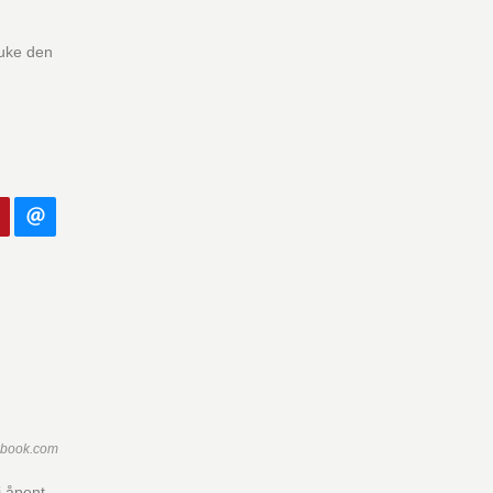
ruke den
ebook.com
i åpent