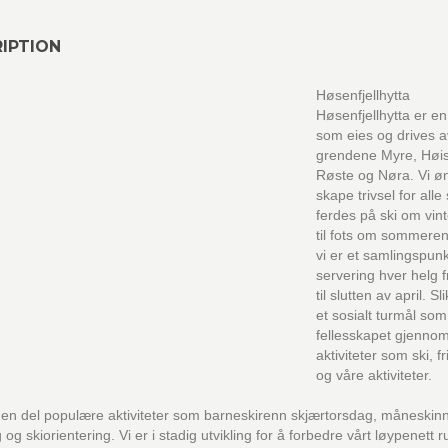
IPTION
Høsenfjellhytta
Høsenfjellhytta er en
som eies og drives a
grendene Myre, Høis
Røste og Nøra. Vi ø
skape trivsel for all
ferdes på ski om vin
til fots om sommeren
vi er et samlingspun
servering hver helg fr
til slutten av april. Sli
et sosialt turmål som
fellesskapet gjenno
aktiviteter som ski, fri
og våre aktiviteter.
i en del populære aktiviteter som barneskirenn skjærtorsdag, måneskinn
 og skiorientering. Vi er i stadig utvikling for å forbedre vårt løypenett r