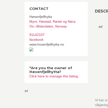
CONTACT
DESCR
Høsenfjellhytta
Myre, Høistad, Røste og Nøra
Os i Østerdalen
,
Norway
ad
91142107
facebook
www.hosenfjellhytta.no
*Are you the owner of
Høsenfjellhytta?
Click here to manage this listing.
ad
Vi har v
råkjøring