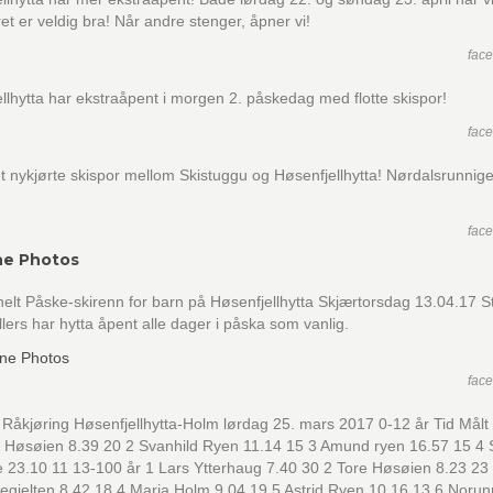
ret er veldig bra! Når andre stenger, åpner vi!
fac
llhytta har ekstraåpent i morgen 2. påskedag med flotte skispor!
fac
t nykjørte skispor mellom Skistuggu og Høsenfjellhytta! Nørdalsrunnig
fac
ne Photos
nelt Påske-skirenn for barn på Høsenfjellhytta Skjærtorsdag 13.04.17 St
llers har hytta åpent alle dager i påska som vanlig.
fac
 Råkjøring Høsenfjellhytta-Holm lørdag 25. mars 2017 0-12 år Tid Målt 
 Høsøien 8.39 20 2 Svanhild Ryen 11.14 15 3 Amund ryen 16.57 15 4 
 23.10 11 13-100 år 1 Lars Ytterhaug 7.40 30 2 Tore Høsøien 8.23 23
legjelten 8.42 18 4 Maria Holm 9.04 19 5 Astrid Ryen 10.16 13 6 Norun