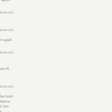
ebook.com
ebook.com
en også!
ebook.com
art Kl.
ebook.com
fart km/t
Sidona
 3 Jon
n