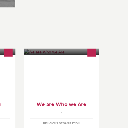
rges
We Are Teenagers!
mer.
 og
e i
g
We are Who we Are
,
RELIGIOUS ORGANIZATION