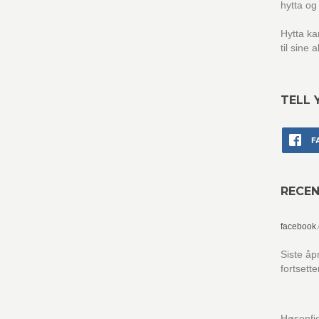
hytta og
Hytta ka
til sine a
TELL 
F
RECE
facebook
Siste åp
fortsette
Høsenfje