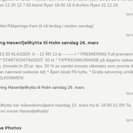
lten 12.20 12 7 Eli Astrid Ryen 18.00 15 8 Arnfinn Ryen 22.12 24
fac
lyttet Råkjøringa fram til nå lørdag i steden søndag!
fac
ing Høsenfjellhytta til Holm søndag 26. mars
. 13.30 KLASSER: 0 – 12 ÅR 13 år – -----> * PREMIERING Full premiering
. * STARTKONTINGENT: 50 kr * TIPPEKONKURANSE på dagens raskest
g. (Innsats kr.20 pr. tips. 50 % av samlet innsats utbetales som premie t
er nærmest raskeste tid) * Åpen kiosk På hytta. * Gratis servering v/må
VELKOMMEN!
fac
llhytta har måneskinnsåpent mandag 13. mars fra kl. 18.00-21.00! Ta
ren innom Høsenfjellhytta!
fac
ne Photos