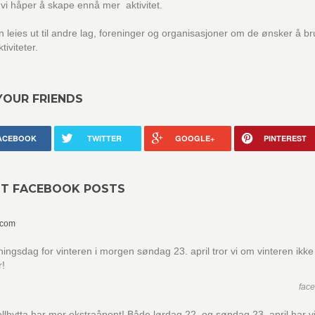
 vi håper å skape ennå mer aktivitet.
n leies ut til andre lag, foreninger og organisasjoner om de ønsker å b
ktiviteter.
YOUR FRIENDS
ACEBOOK
TWITTER
GOOGLE+
PINTEREST
NT FACEBOOK POSTS
.com
ningsdag for vinteren i morgen søndag 23. april tror vi om vinteren ikke
r!
fac
llhytta har mer ekstraåpent! Både lørdag 22. og søndag 23. april har v