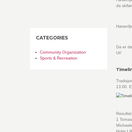
da skifø
Høsenfje
CATEGORIES
Da er de
Community Organization
Ut!
Sports & Recreation
Timeli
Tradisjo
13.00. E
Resultat
1 Tomas
Michaele
Holm Lil