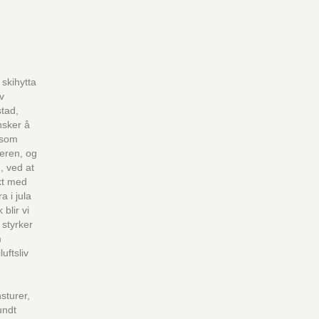
 skihytta
v
tad,
nsker å
e som
teren, og
, ved at
kt med
a i jula
k blir vi
 styrker
m
luftsliv
sturer,
undt