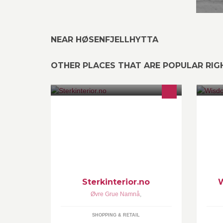
NEAR HØSENFJELLHYTTA
OTHER PLACES THAT ARE POPULAR RI
Nettbutikk med interiørartikler.
ww
In
Yo
ht
mn
Sterkinterior.no
Øvre Grue Namnå
,
SHOPPING & RETAIL