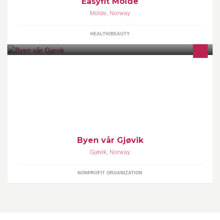
Easyfit Molde
Molde
,
Norway
HEALTH/BEAUTY
Byen Vår Gjøvik arbeider for å utvikle Gjøvik som by og
regionsenter med handel, servicenæringer, offentlig tjenesteyting
og kulturelle tilbud.
Byen vår Gjøvik
Gjøvik
,
Norway
NONPROFIT ORGANIZATION