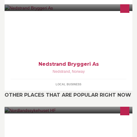
Formålet vårt er å brygge godt, hjemmelaget øl - som skal drikkes
med begge nevene.
Nedstrand Bryggeri As
Nedstrand
,
Norway
LOCAL BUSINESS
OTHER PLACES THAT ARE POPULAR RIGHT NOW
Dette er den offisielle Facebook-siden til Nordlandssykehuset HF.