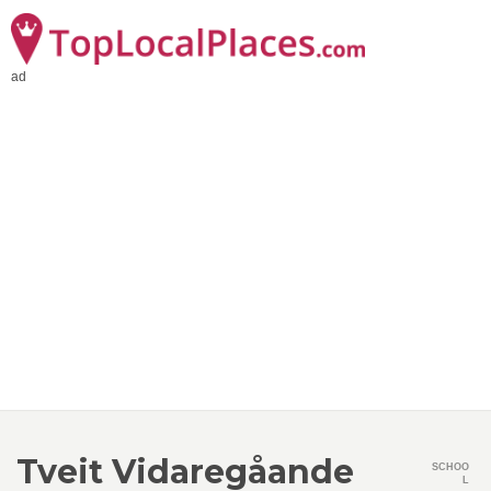
ad
Tveit Vidaregåande
SCHOO
L