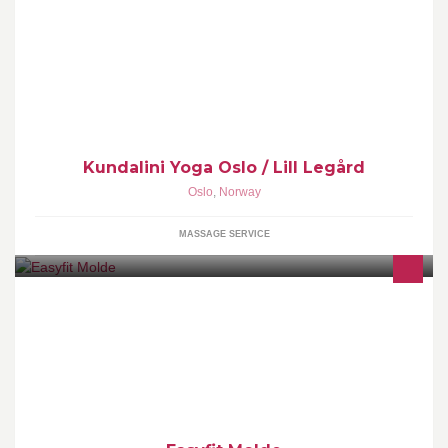
Kundalini Yoga er en yogaform hvor du blir utfordret både på det
fysiske og mentale planet.
Kundalini Yoga Oslo / Lill Legård
Oslo
,
Norway
MASSAGE SERVICE
Easyfit Molde tilbyr markedets laveste pris, fra 198 kr i mnd, ingen
innmeldingsavgift eller bindingstid! Du finner oss på AMFI
Roseby!