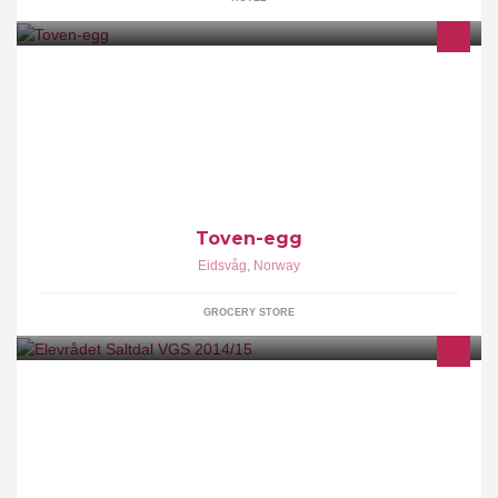
Eggutsalg på Toven i Nesset. Selger frilandsegg fra egne høner
som går fritt ute og inne hele året. God dyrevelferd gir gode og
ernæringsrike egg!
Toven-egg
Eidsvåg
,
Norway
GROCERY STORE
Dette er en likerside for Elevrådet på Saltdal VGS. Hvis vi har noe
spesielt vi vil si, kommer det til å publiseres her. Så bare
LIKLIKLIK :D