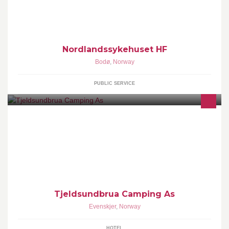
Kommunikasjonsavdelingen administrerer siden.
Administratorene kan nås på postmottak@nlsh.no
Nordlandssykehuset HF
Bodø
,
Norway
PUBLIC SERVICE
Tjeldsundbrua Camping is located by the scenic King Olavs road
just 25 km from Harstad and only 18 km to the Evenes airport.
Tjeldsundbrua Camping As
Evenskjer
,
Norway
HOTEL