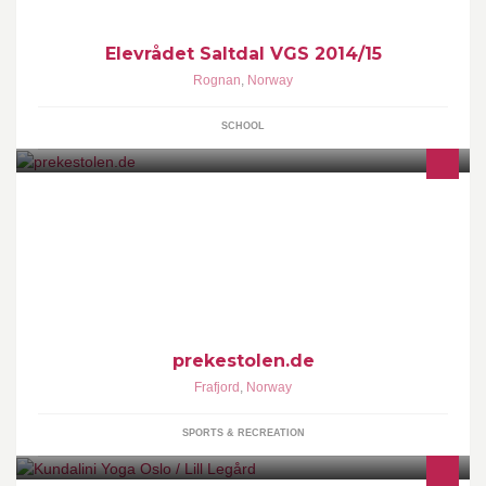
Elevrådet Saltdal VGS 2014/15
Rognan
,
Norway
SCHOOL
Privat Ferienhäuser in Norwegen www.prekestolen.de
prekestolen.de
Frafjord
,
Norway
SPORTS & RECREATION