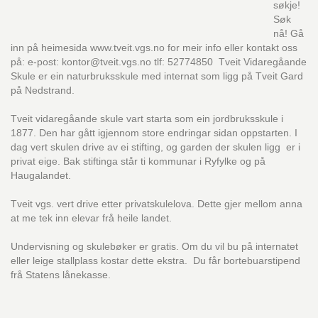
søkje!
Søk
nå! Gå
inn på heimesida www.tveit.vgs.no for meir info eller kontakt oss
på: e-post: kontor@tveit.vgs.no tlf: 52774850 Tveit Vidaregåande
Skule er ein naturbruksskule med internat som ligg på Tveit Gard
på Nedstrand.
Tveit vidaregåande skule vart starta som ein jordbruksskule i
1877. Den har gått igjennom store endringar sidan oppstarten. I
dag vert skulen drive av ei stifting, og garden der skulen ligg er i
privat eige. Bak stiftinga står ti kommunar i Ryfylke og på
Haugalandet.
Tveit vgs. vert drive etter privatskulelova. Dette gjer mellom anna
at me tek inn elevar frå heile landet.
Undervisning og skulebøker er gratis. Om du vil bu på internatet
eller leige stallplass kostar dette ekstra. Du får bortebuarstipend
frå Statens lånekasse.