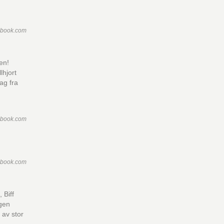
ebook.com
en!
lhjort
ag fra
ebook.com
ebook.com
 Biff
gen
 av stor