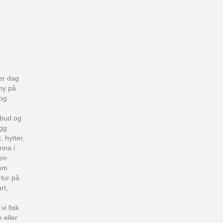
er dag
ny på
 og
lbud og
egg
, hytter,
ina i
øen
som
 tur på
rt,
vi fisk
 eller