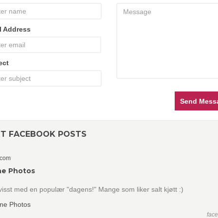
l Address
ect
Send Mess
NT FACEBOOK POSTS
.com
ne Photos
f visst med en populær "dagens!" Mange som liker salt kjøtt :)
fac