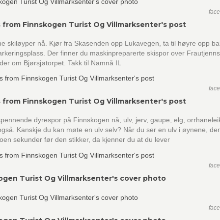
fac
 from Finnskogen Turist Og Villmarksenter's post
ine skiløyper nå. Kjør fra Skasenden opp Lukavegen, ta til høyre opp b
 parkeringsplass. Der finner du maskinpreparerte skispor over Frautjen
er om Bjørsjøtorpet. Takk til Namnå IL
fac
 from Finnskogen Turist Og Villmarksenter's post
ennende dyrespor på Finnskogen nå, ulv, jerv, gaupe, elg, orrhanelei
også. Kanskje du kan møte en ulv selv? Når du ser en ulv i øynene, den
oen sekunder før den stikker, da kjenner du at du lever
fac
ogen Turist Og Villmarksenter's cover photo
fac