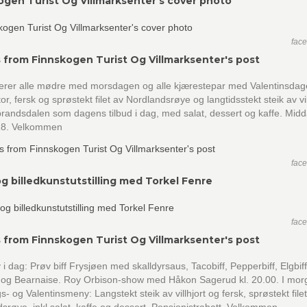
ogen Turist Og Villmarksenter's cover photo
fac
 from Finnskogen Turist Og Villmarksenter's post
lerer alle mødre med morsdagen og alle kjærestepar med Valentinsdag
or, fersk og sprøstekt filet av Nordlandsrøye og langtidsstekt steik av vil
randsdalen som dagens tilbud i dag, med salat, dessert og kaffe. Midd
 18. Velkommen
fac
og billedkunstutstilling med Torkel Fenre
fac
 from Finnskogen Turist Og Villmarksenter's post
 i dag: Prøv biff Frysjøen med skalldyrsaus, Tacobiff, Pepperbiff, Elgbiff,
 og Bearnaise. Roy Orbison-show med Håkon Sagerud kl. 20.00. I mor
- og Valentinsmeny: Langstekt steik av villhjort og fersk, sprøstekt filet
srøye, inkl salat, kaffe og dessert. Pensjonistrabatt. Velkommen