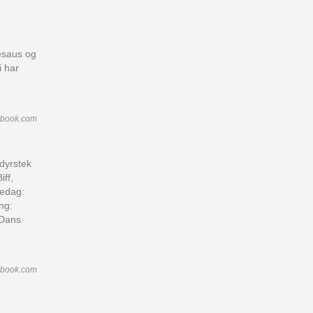
esaus og
i har
ebook.com
sdyrstek
iff,
kedag:
ng:
 Dans
ebook.com