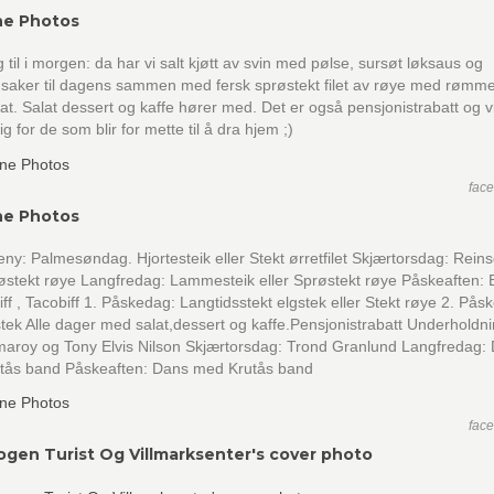
ne Photos
 til i morgen: da har vi salt kjøtt av svin med pølse, sursøt løksaus og
nsaker til dagens sammen med fersk sprøstekt filet av røye med rømm
at. Salat dessert og kaffe hører med. Det er også pensjonistrabatt og v
ig for de som blir for mette til å dra hjem ;)
fac
ne Photos
y: Palmesøndag. Hjortesteik eller Stekt ørretfilet Skjærtorsdag: Rein
røstekt røye Langfredag: Lammesteik eller Sprøstekt røye Påskeaften: B
ff , Tacobiff 1. Påskedag: Langtidsstekt elgstek eller Stekt røye 2. Pås
k Alle dager med salat,dessert og kaffe.Pensjonistrabatt Underholdni
maroy og Tony Elvis Nilson Skjærtorsdag: Trond Granlund Langfredag:
tås band Påskeaften: Dans med Krutås band
fac
ogen Turist Og Villmarksenter's cover photo