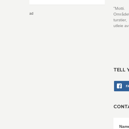
"Motti.
ad
Området 
turstier,
utleie a
TELL 
F
CONT
Nam