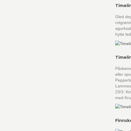
Timeli
Gled deg
rotgrøn
agurksal
hytte led
Timeli
Påskemen
eller sp
Pepperbi
Lammeste
23/3: Ki
med Kru
Finnsk