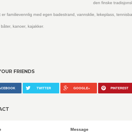
den finske tradisjon
er familievennlig med egen badestrand, vannsklie, lekeplass, tennisb
v båter, kanoer, kajakker.
YOUR FRIENDS
ACEBOOK
TWITTER
GOOGLE+
PINTEREST
ACT
e
Message