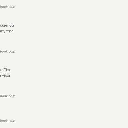
ebook.com
akken og
nsmyrene
ebook.com
k. Fine
 viser
ebook.com
ebook.com