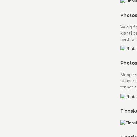
Photos
Veldig f
kjør til
med rund
Photos
Mange sp
skispor 
tenner n
Finnsk