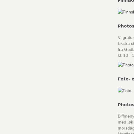
Finnsk
Photos
Vi gratu
Ekstra st
fra Gudb
kl. 13 -
Foto- 
Photos
Biffmeny
med løk
morsdags
Nordland