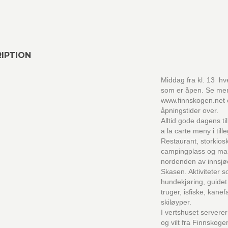
IPTION
Middag fra kl. 13 hv
som er åpen. Se me
www.finnskogen.net
åpningstider over.
Alltid gode dagens ti
a la carte meny i till
Restaurant, storkiosk
campingplass og mar
nordenden av innsj
Skasen. Aktiviteter 
hundekjøring, guidet
truger, isfiske, kanefa
skiløyper.
I vertshuset serverer 
og vilt fra Finnskogen