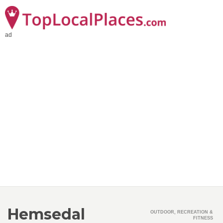
ad
Hemsedal
OUTDOOR, RECREATION &
FITNESS