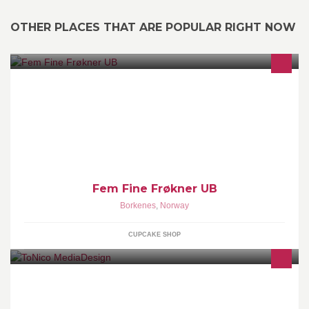
OTHER PLACES THAT ARE POPULAR RIGHT NOW
Vi er en ungdomsbedrift som består av fire jenter(var fem). Vi går
Restaurant & Matfag vg2 på Rå vgs. Hos oss kan du bestille
smakfulle bakverk og småkaker
Fem Fine Frøkner UB
Borkenes
,
Norway
CUPCAKE SHOP