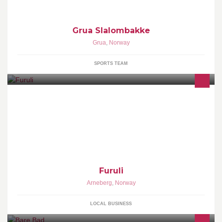
Grua Slalombakke
Grua
,
Norway
SPORTS TEAM
Hagen til Kari Marie og Harald J. Aandstad på Furuli (Skjærigutua
30, 2266 Arneberg) med en rekke rhododendron og andre planter.
Furuli
Arneberg
,
Norway
LOCAL BUSINESS