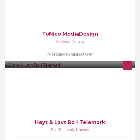
Med 30 år i bransjen, INGEN OUTSOURCING,. så kan vi det vi
driver med.
ToNico MediaDesign
Raufoss
,
Norway
PHOTOGRAPHY VIDEOGRAPHY
Klatrepark - aktivitetspark
Høyt & Lavt Bø i Telemark
Bø i Telemark
,
Norway