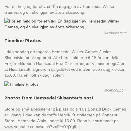
For en helg og for et vær! Én dag igjen av Hemsedal Winter
Games, og én uke igjen av årets skisesong.
facebook.com
Timeline Photos
I dag søndag arrangeres Hemsedal Winter Games Junior
Slopestyle for ski og brett. Alle barn i alderen 6-15 år kan delta.
Frikjørerklubben Hemsedal FreeX er arrangør. Vi minner også om
at Nina Løseth signerer i salgsteltet ved målområde i dag klokken
15.00. Ha en flott skidag i solen!
facebook.com
Photos from Hemsedal Skisenter's post
Store og små alpinister er på plass og sirkus Donald Duck Games
er i gang. I dag kan du treffe Henrik Kristoffersen på Concept
Store i Hemsedal Alpin Lodge kl 16.00. Renn blir strømmet på
www.youtube.com/watch?v=DYvYrjYg9Lk.