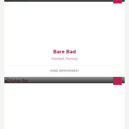
Bare Bad er en nettbutikk for baderomsinteriør- og utstyr. Her
finner du alt fra håndklehengere til spa-produkter, enten du
renoverer eller vil freshe opp!
Bare Bad
Harstad
,
Norway
HOME IMPROVEMENT
Amerikansk Bar – Restaurant Myklerudveien 35, 1454
Fagerstrand Tel 91148050 Åpent: ons-søn