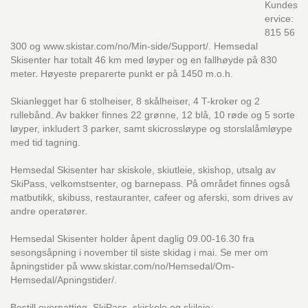
Kundes
ervice:
815 56
300 og www.skistar.com/no/Min-side/Support/. Hemsedal
Skisenter har totalt 46 km med løyper og en fallhøyde på 830
meter. Høyeste preparerte punkt er på 1450 m.o.h.
Skianlegget har 6 stolheiser, 8 skålheiser, 4 T-kroker og 2
rullebånd. Av bakker finnes 22 grønne, 12 blå, 10 røde og 5 sorte
løyper, inkludert 3 parker, samt skicrossløype og storslalåmløype
med tid tagning.
Hemsedal Skisenter har skiskole, skiutleie, skishop, utsalg av
SkiPass, velkomstsenter, og barnepass. På området finnes også
matbutikk, skibuss, restauranter, cafeer og aferski, som drives av
andre operatører.
Hemsedal Skisenter holder åpent daglig 09.00-16.30 fra
sesongsåpning i november til siste skidag i mai. Se mer om
åpningstider på www.skistar.com/no/Hemsedal/Om-
Hemsedal/Apningstider/.
Bestill overnatting, SkiPass, skiskole og skileie: