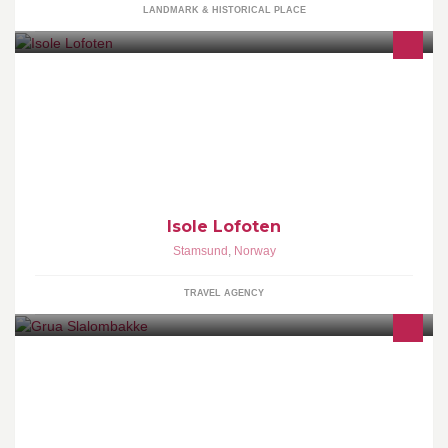
LANDMARK & HISTORICAL PLACE
La consulenza di un esperto per organizzare il vostro soggiorno
alle fantastiche Isole Lofoten
Isole Lofoten
Stamsund
,
Norway
TRAVEL AGENCY
Grua slalombakke ligger under Grua UIL og blir drevet på frivillig
basis. Velkommen til en hyggelig dag i bakken