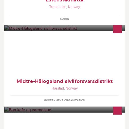
Trondheim
,
Norway
CABIN
Midtre-Hålogaland sivilforsvarsdistrikt er en forsterkningsressurs
for nødetater og andre. Midtre-Hålogaland sivilforsvarsdistrikt
dekker totalt 22 kommuner i Nordland og Troms.
Midtre-Hålogaland sivilforsvarsdistrikt
Harstad
,
Norway
GOVERNMENT ORGANIZATION