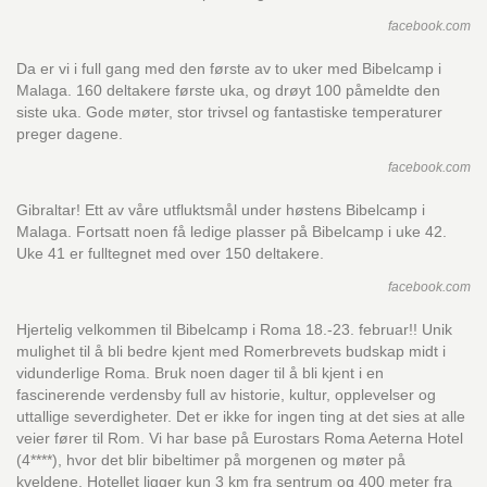
facebook.com
Da er vi i full gang med den første av to uker med Bibelcamp i
Malaga. 160 deltakere første uka, og drøyt 100 påmeldte den
siste uka. Gode møter, stor trivsel og fantastiske temperaturer
preger dagene.
facebook.com
Gibraltar! Ett av våre utfluktsmål under høstens Bibelcamp i
Malaga. Fortsatt noen få ledige plasser på Bibelcamp i uke 42.
Uke 41 er fulltegnet med over 150 deltakere.
facebook.com
Hjertelig velkommen til Bibelcamp i Roma 18.-23. februar!! Unik
mulighet til å bli bedre kjent med Romerbrevets budskap midt i
vidunderlige Roma. Bruk noen dager til å bli kjent i en
fascinerende verdensby full av historie, kultur, opplevelser og
uttallige severdigheter. Det er ikke for ingen ting at det sies at alle
veier fører til Rom. Vi har base på Eurostars Roma Aeterna Hotel
(4****), hvor det blir bibeltimer på morgenen og møter på
kveldene. Hotellet ligger kun 3 km fra sentrum og 400 meter fra