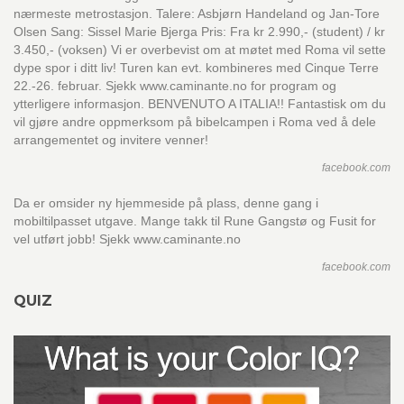
nærmeste metrostasjon. Talere: Asbjørn Handeland og Jan-Tore
Olsen Sang: Sissel Marie Bjerga Pris: Fra kr 2.990,- (student) / kr
3.450,- (voksen) Vi er overbevist om at møtet med Roma vil sette
dype spor i ditt liv! Turen kan evt. kombineres med Cinque Terre
22.-26. februar. Sjekk www.caminante.no for program og
ytterligere informasjon. BENVENUTO A ITALIA!! Fantastisk om du
vil gjøre andre oppmerksom på bibelcampen i Roma ved å dele
arrangementet og invitere venner!
facebook.com
Da er omsider ny hjemmeside på plass, denne gang i
mobiltilpasset utgave. Mange takk til Rune Gangstø og Fusit for
vel utført jobb! Sjekk www.caminante.no
facebook.com
QUIZ