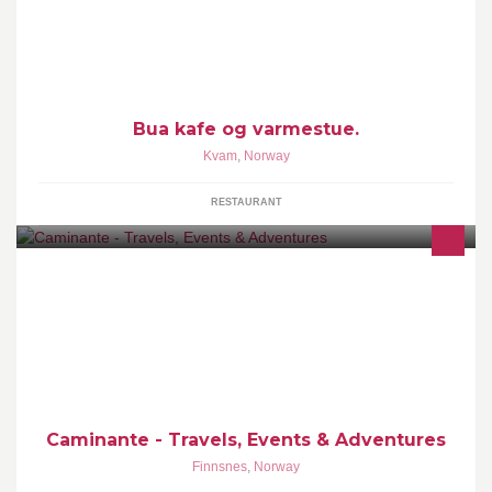
Liten kafe nederst i skibakken nedenfor Rondablikk
Høyfjellshotell. Her får du kjøpt kort til skiheisen og varm drikke.
Bua kafe og varmestue.
Kvam
,
Norway
RESTAURANT
Reiser som setter spor i livet! www.caminante.no
Caminante - Travels, Events & Adventures
Finnsnes
,
Norway