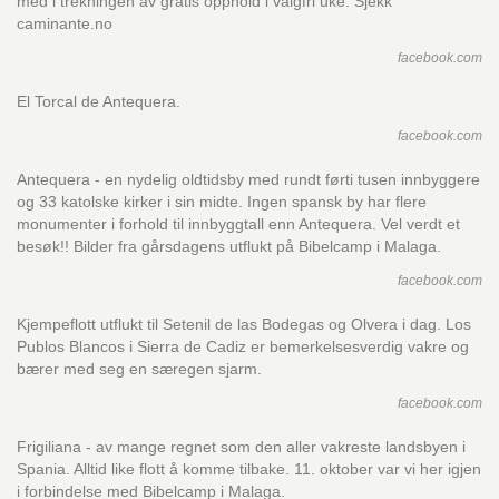
med i trekningen av gratis opphold i valgfri uke. Sjekk
caminante.no
facebook.com
El Torcal de Antequera.
facebook.com
Antequera - en nydelig oldtidsby med rundt førti tusen innbyggere
og 33 katolske kirker i sin midte. Ingen spansk by har flere
monumenter i forhold til innbyggtall enn Antequera. Vel verdt et
besøk!! Bilder fra gårsdagens utflukt på Bibelcamp i Malaga.
facebook.com
Kjempeflott utflukt til Setenil de las Bodegas og Olvera i dag. Los
Publos Blancos i Sierra de Cadiz er bemerkelsesverdig vakre og
bærer med seg en særegen sjarm.
facebook.com
Frigiliana - av mange regnet som den aller vakreste landsbyen i
Spania. Alltid like flott å komme tilbake. 11. oktober var vi her igjen
i forbindelse med Bibelcamp i Malaga.