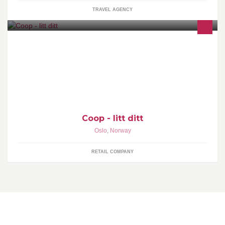
TRAVEL AGENCY
Velkommen til Coop :) Her kan du stille oss spørsmål om det du
måtte lure på. Vi svarer så snart vi kan - hverdager mellom kl.
08.30 og kl. 16.00.
Coop - litt ditt
Oslo
,
Norway
RETAIL COMPANY