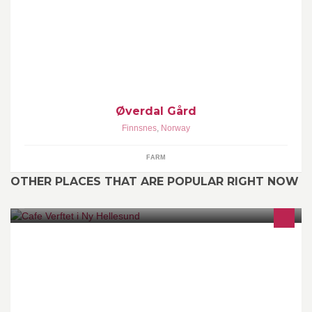
Lokal og langsom mat. Filosofien er at dyr skal ha det godt. Skal få
utøve naturlig atferd, så langt det tillater. Og ellers kos og morro
Øverdal Gård
Finnsnes
,
Norway
FARM
OTHER PLACES THAT ARE POPULAR RIGHT NOW
Sommer Cafedrift paa en ø udi Søgnes skjærgaard.