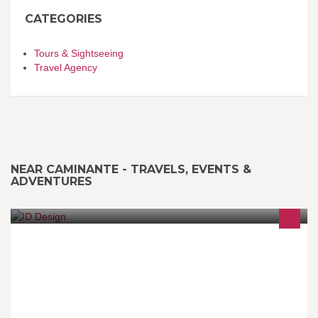
CATEGORIES
Tours & Sightseeing
Travel Agency
NEAR CAMINANTE - TRAVELS, EVENTS &
ADVENTURES
Lite designbyrå etablert i 2008 på Finnsnes. Vår
kjernekompetanse er utvikling av visuelle identiteter for bedrifter
og prosjekter.