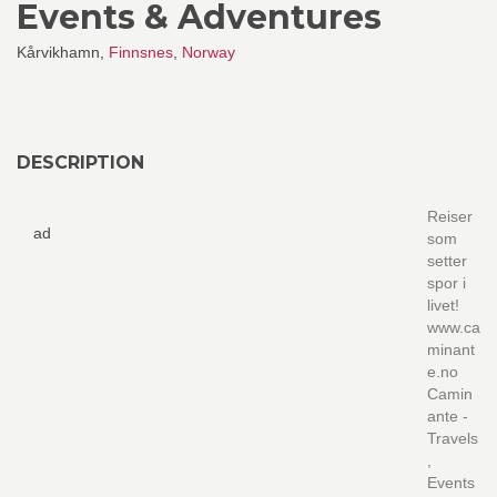
Events & Adventures
Kårvikhamn,
Finnsnes
,
Norway
DESCRIPTION
Reiser
ad
som
setter
spor i
livet!
www.ca
minant
e.no
Camin
ante -
Travels
,
Events