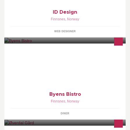
ID Design
Finnsnes
,
Norway
WEB DESIGNER
Byens Bistro er en restaurant/kaffe-bar som ligger i
Fredheimgården på Finnsnes. Her får du deilig mat fra en variert
meny som passer til alle.
Byens Bistro
Finnsnes
,
Norway
DINER