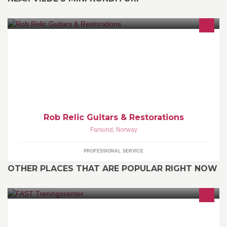
Fixing and making instruments + selling guitars. I'm known to be
the cheapest in the industry but far from the worst service. My goal
is to get you happy.
Rob Relic Guitars & Restorations
Farsund
,
Norway
PROFESSIONAL SERVICE
OTHER PLACES THAT ARE POPULAR RIGHT NOW