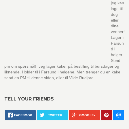
jeg kan
lage til
deg
eller
dine
venner!
Lager i
Farsun
d i
helger.
Send
pm om spørsmål! Jeg lager kaker på bestilling til bursdager og
liknende. Holder til i Farsund i helgene. Men trenger du en kake,
send en PM til denne siden, eller til Vilde Rudjord.
TELL YOUR FRIENDS
FACEBOOK
TWITTER
GOOGLE+