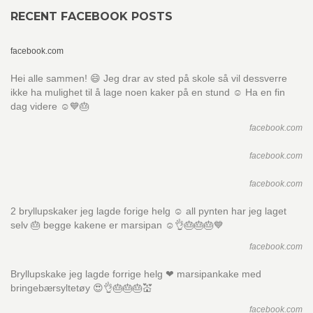
RECENT FACEBOOK POSTS
facebook.com
Hei alle sammen! 😄 Jeg drar av sted på skole så vil dessverre
ikke ha mulighet til å lage noen kaker på en stund ☺ Ha en fin
dag videre ☺💙🎂
facebook.com
facebook.com
facebook.com
2 bryllupskaker jeg lagde forige helg ☺ all pynten har jeg laget
selv 🎂 begge kakene er marsipan ☺👌🎂🎂🎂💙
facebook.com
Bryllupskake jeg lagde forrige helg ❤ marsipankake med
bringebærsyltetøy 😍👌🎂🎂🎂💒
facebook.com