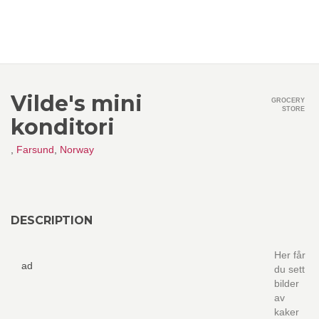
Vilde's mini
GROCERY
STORE
konditori
,
Farsund
,
Norway
DESCRIPTION
Her får
ad
du sett
bilder
av
kaker