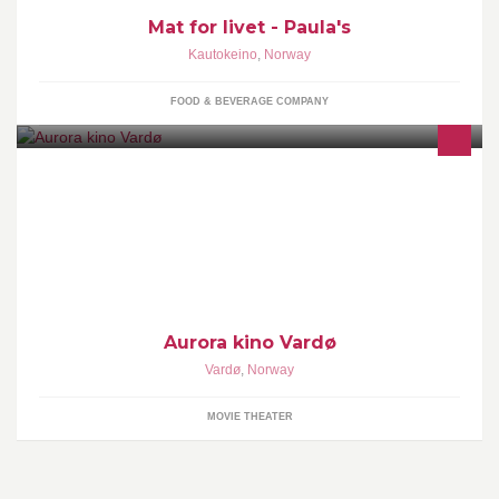
Mat for livet - Paula's
Kautokeino
,
Norway
FOOD & BEVERAGE COMPANY
For billettbestilling bruk: http://vardo.aurorakino.no/. For
billettreservering kulturbilletter og andre billetthenvendelser: 820
01 330
Aurora kino Vardø
Vardø
,
Norway
MOVIE THEATER