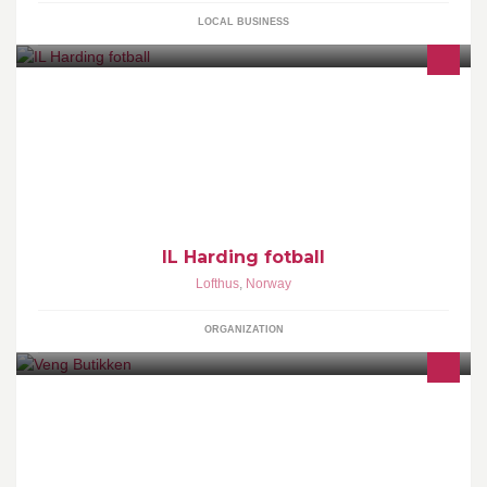
LOCAL BUSINESS
IL Harding fotball er ein fotballklubb i Hardanger. Stifta i ....
IL Harding fotball
Lofthus
,
Norway
ORGANIZATION
Reservedeler med original kvalitet. Konkurransedyktige priser.
Stort lager.