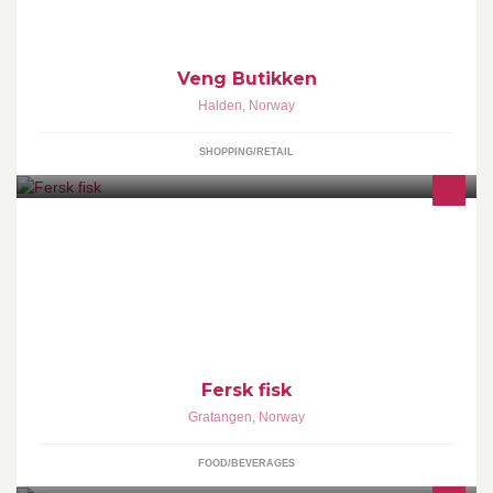
Veng Butikken
Halden
,
Norway
SHOPPING/RETAIL
selger fersk fisk fra Gratangsfjorden
Fersk fisk
Gratangen
,
Norway
FOOD/BEVERAGES