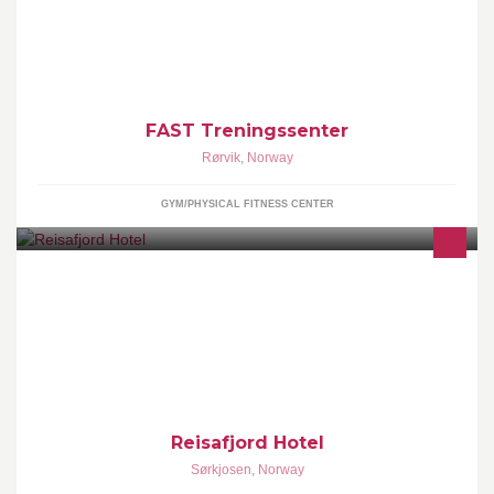
Ditt lokale treningssenter som tilbyr et variert utvalg av
gruppetreningstimer, individuell trening, treningsveiledning og
fysioterapi.
FAST Treningssenter
Rørvik
,
Norway
GYM/PHYSICAL FITNESS CENTER
Velkommen til oss! Reisafjord Hotel ligger ved sjøen i Sørkjosen,
Nordreisa. Vi har åpent hele året og har 54 rom, en restaurant,
lobbybar, tre møterom, peisestue og et treningsrom .
Reisafjord Hotel
Sørkjosen
,
Norway