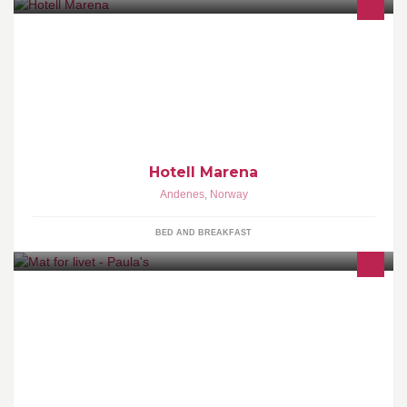
Hotell Marena
Hotell Marena
Andenes
,
Norway
BED AND BREAKFAST
Kjøkkenet er et fint rom å være i, og mennesker samles rundt mat
over hele verden. ~ Paula ~ ... The kitchen is a nice place to be,
and people gather