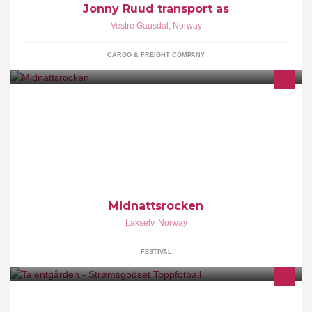
Jonny Ruud transport as
Vestre Gausdal
,
Norway
CARGO & FREIGHT COMPANY
Midnattsrocken er blant de største festivalene i Nord-Norge.
Festivalen blir arrangert i Lakselv (Finnmark), I 2018 arrangeres
den 5. til 8. JULI
Midnattsrocken
Lakselv
,
Norway
FESTIVAL