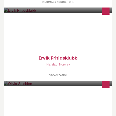
PHARMACY / DRUGSTORE
Ervik fritidsklubb er en klubb styrt av ungdommer. Her foregår det
mye kult og spennende, og (nesten) alle er velkommen til å delta!
Velkommen til Ervik Fritidsklubb!
Ervik Fritidsklubb
Harstad
,
Norway
ORGANIZATION
Tynn, krisp pizza, pasta og andre klassiske italienske retter laget
av autentiske råvarer fra Italia.