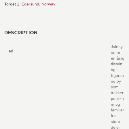
Torget 1,
Egersund
,
Norway
DESCRIPTION
Juleby
ad
en er
en årlig
tilstelni
ng i
Egersu
nd by
som
trekker
publiku
m og
familier
fra
store
deler