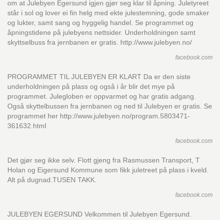
om at Julebyen Egersund igjen gjør seg klar til åpning. Juletyreet
står i sol og lover ei fin helg med ekte julestemning, gode smaker
og lukter, samt sang og hyggelig handel. Se programmet og
åpningstidene på julebyens nettsider. Underholdningen samt
skyttselbuss fra jernbanen er gratis. http://www.julebyen.no/
facebook.com
PROGRAMMET TIL JULEBYEN ER KLART Da er den siste
underholdningen på plass og også i år blir det mye på
programmet. Julegloben er oppvarmet og har gratis adgang.
Også skyttelbussen fra jernbanen og ned til Julebyen er gratis. Se
programmet her http://www.julebyen.no/program.5803471-
361632.html
facebook.com
Det gjør seg ikke selv. Flott gjeng fra Rasmussen Transport, T
Holan og Eigersund Kommune som fikk juletreet på plass i kveld.
Alt på dugnad.TUSEN TAKK.
facebook.com
JULEBYEN EGERSUND Velkommen til Julebyen Egersund.