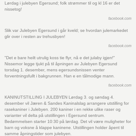
Lørdag i julebyen Egersund; folk strømmer til og kl 16 er det
nissetog!
facebook.com
Slik var Julebyen Egersund i går kveld; se hvordan julemarkedet
glir over i resten av trehusbyen!
facebook.com
"Det e bare heilt utrulig koss tie flyr, nå e det julaby igjen!"
Nissemor legge tjukt på til åpningen av Julebyen Egersund
torsdag 1. desember, mens egersundsnissen venter
forventningsfullt i bakgrunnen. Han e en tålmodige mann.
facebook.com
KANINUTSTILLING I JULEBYEN Lørdag 3. og søndag 4.
desember vil Jæren & Sandes Kaninalslag arrangere utstilling for
rasekaniner i Julebyen. 200 kaniner i en rekke ulike raser og
varianter vil delta på utstillingen i Egersund sentrum.
Bedømmelsen starter 10:30 på lørdag. Det vil være muligheter for
barn og voksne å klappe kaninene. Utstillingen holder åpent til
samme åpningstider som julebyen.