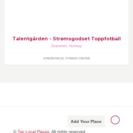
Talentgården er i regi av Strømsgodset Toppfotball driftet som en
trenings arena for barn etter skoletid samt bedrifter og lokale
fotball lag på kveldstid.
Talentgården - Strømsgodset Toppfotball
Drammen
,
Norway
GYM/PHYSICAL FITNESS CENTER
Add Your Place
©
Top Local Places
, All rights reserved