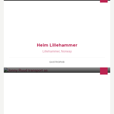
HEIM er en Gastropub. Gastro handler om mat. Vår suksess tuftes
på det beste av råvarer, både mat og drikke, foredlet av flinke folk.
Pub, kort for Public House, handler om kultur og historie. En
samlingsplass for nærmiljøet med befriende atmosfære
Heim Lillehammer
Lillehammer
,
Norway
GASTROPUB
Kraning og transport