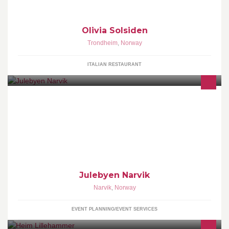
Olivia Solsiden
Trondheim
,
Norway
ITALIAN RESTAURANT
Vi samler alle gode krefter og sammen skal vi skape atmosfære,
julestemning, entusiasme og glede i førjuls-Narvik. En
vinterutgave av Byfesten i Narvik.
Julebyen Narvik
Narvik
,
Norway
EVENT PLANNING/EVENT SERVICES