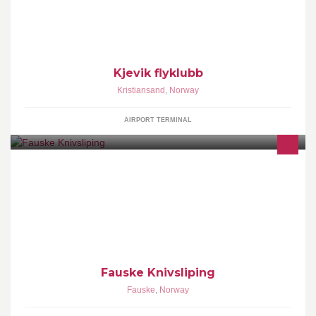
Norsk luftsportsforbund og Norges Idrettsforbund.
Kjevik flyklubb
Kristiansand
,
Norway
AIRPORT TERMINAL
Fauske Knivsliping tilbyr sliping av kniver og verktøy til en uslåelig
pris. Vi garanterer et enestående sluttprodukt som vil gjøre din
kniv så god som ny.
Fauske Knivsliping
Fauske
,
Norway