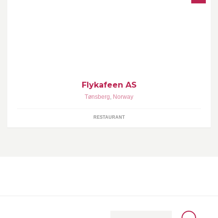
KJENT FOR GOD MAT
Flykafeen AS
Tønsberg
,
Norway
RESTAURANT