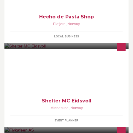
Hecho de Pasta Shop
Eidfjord
,
Norway
LOCAL BUSINESS
Mc klubb med opphav fra 1998. Fusjonert med Shelter MC
Romerike & Vennesla i 2015. Klubben er en kristen
motorsykkelklubb med menneskeverd i fokus.
Shelter MC Eidsvoll
Minnesund
,
Norway
EVENT PLANNER