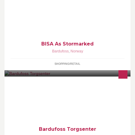
ved E6 i HEGGELIA. "ALTMULIGBUTIKKEN BISA" har det meste
du treng til fritid, bil og hjem.
BISA As Stormarked
Bardufoss
,
Norway
SHOPPING/RETAIL
Åpningstider: Man-fre 10.00-18.00 Lør 10.00-16.00 Cubus 778
30700 - G-Sport 778 33200 - Kaffemøya 778 33537 - Embla Frisør
778 33560 P.y.n.t 415 82 405
Bardufoss Torgsenter