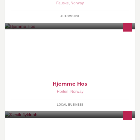
Fauske
,
Norway
AUTOMOTIVE
HJEMME HOS er en kæde af møbelbutikker med det bedste og
nyeste inden for møbler og boligindretning fra flere leverandører,
Hjemme Hos
Horten
,
Norway
LOCAL BUSINESS
Kjevik flyklubb har tilholdssted på Kjevik flyplass og er tilsluttet