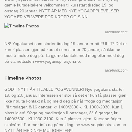
gamle kursdeltakere velkommen til kursstart tirsdag 19. og
onsdag 20.januar. NYTT ÅR MED NYE YOGAOPPLEVELSER
YOGA ER VELVÆRE FOR KROPP OG SINN
facebook.com
NB! Yogakurset som starter tirsdag 19.januar er nå FULLT! Det er
kun 2 plasser igjen på kurset som starter 20.januar, så ikke nøl
med å melde deg på. Ta gjerne kontakt med meg eller meld deg
på via nettsiden www.yogainspirasjon.no.
facebook.com
Timeline Photos
GODT NYTT ÅR TIL ALLE YOGAVENNER! Nye yogakurs starter
19. og 20. januar. Interessen er stor så det er kun få plasser igjen.
Ikke nøl, ta kontakt nå og meld deg på nå! *Yoga og meditasjon
I/II tirsdager, 8/16 ganger, kr 1400/2600,-. Kl. 1900-2030. Kun 1
plass igjen! *Yoga og meditasjon II onsdager, 8/16 ganger, kr
1400/2600,- Kl 1930-2100. Kun 2 plasser igjen! Kursene følger
skoleåret! For mer info og påmelding, se www.yogainspirasjon.no
NYTT ÅR MED NYE MULIGHETER!!!