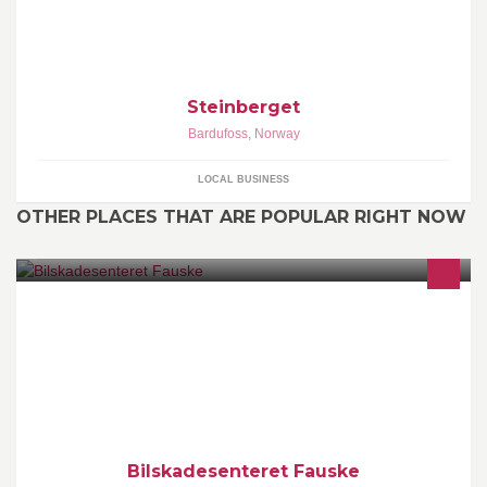
Steinberget
Bardufoss
,
Norway
LOCAL BUSINESS
OTHER PLACES THAT ARE POPULAR RIGHT NOW
Bilskadesenteret ble startet i 1995 som et rent lakkeringsverksted.
Vi er i dag et av Norges mest moderne verksted som inneholder
både oppretting og lakkering. Leiebiler fra Hertz og Avis.
Bilskadesenteret Fauske