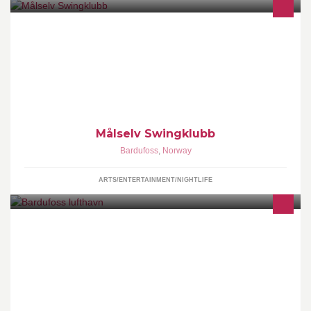
Dette er en side for Målselv Swingklubb.
Målselv Swingklubb
Bardufoss
,
Norway
ARTS/ENTERTAINMENT/NIGHTLIFE
Velkommen til Bardufoss lufthavns offisielle Facebook side