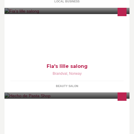
LOCAL BUSINESS
Volume Gloss Lashes 3-7D gir deg en unik mulighet til å oppleve
maksimalt volum,uten belastning. Spraytan. bli brun uten å skade
huden
Fia's lille salong
Brandval
,
Norway
BEAUTY SALON
Página dedicada a la arcilla polimérica y otras cosillas