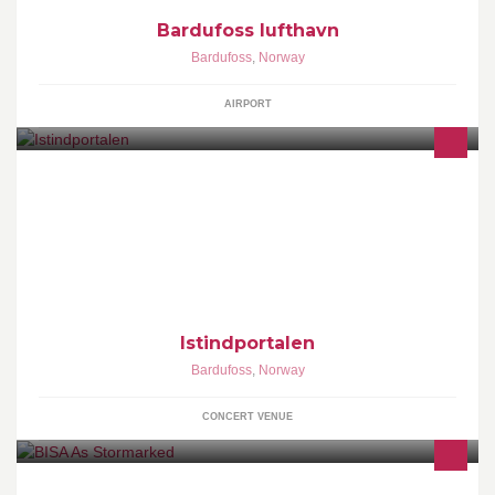
Bardufoss lufthavn
Bardufoss
,
Norway
AIRPORT
Istindportalen har en grunnflate på ca 8300 m2, og er et
samarbeidsprosjekt mellom Forsvaret og Målselv kommune.
Bygget ble påbegynt høsten 2002 og ferdigstillt våren 2005.
Offisiell åpning ble foretatt lørdag 11.februar 2006
Istindportalen
Bardufoss
,
Norway
CONCERT VENUE
BISA holder til i MÅLSELV KOMMUNE og har sitt utsalgssted like