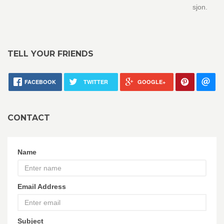
sjon.
TELL YOUR FRIENDS
FACEBOOK
TWITTER
GOOGLE+
CONTACT
Name
Email Address
Subject