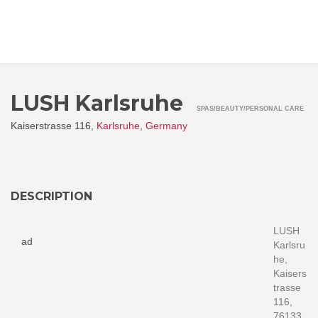
LUSH Karlsruhe
SPAS/BEAUTY/PERSONAL CARE
Kaiserstrasse 116,
Karlsruhe
,
Germany
DESCRIPTION
LUSH
ad
Karlsru
he,
Kaisers
trasse
116,
76133