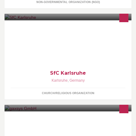
NON-GOVERNMENTAL ORGANIZATION (NGO)
SfC steht für "Studenten für Christus". Bock vorbeizuschauen?
Gerne!! Wir wollen zu einer lebendigen Beziehung mit Gott
ermutigen, dafür Raum schaffen und Studenten zu einem
selbstverantwortlichen Glauben führen.
SfC Karlsruhe
Karlsruhe
,
Germany
CHURCH/RELIGIOUS ORGANIZATION
http://de.gaxsys.com/impressum/