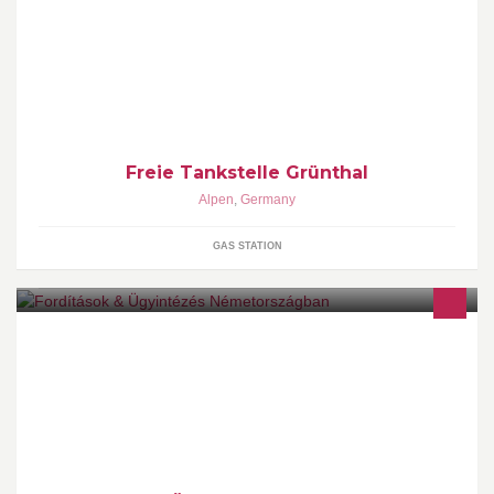
5 Tanksäulen (davon eine Autogas-Säule), eine textile
Waschstraße, großer Shop, Bistro mit Sitzgelegenheit, DHL-
Paketshop, Postfiliale Direkt!
Freie Tankstelle Grünthal
Alpen
,
Germany
GAS STATION
Németországban él,de nem boldogul egyedül hivatalokba illetve
más ügyintézésnél keressen itt bátran és megbeszéljük a