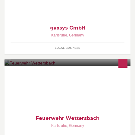
gaxsys GmbH
Karlsruhe
,
Germany
LOCAL BUSINESS
Freiwillige Feuerwehr Karlsruhe, Abteilung Wettersbach:
Gegründet aus dem Zusammenschluss Feuerwehrwehren
Grünwettersbach und Palmbach im Jahr 1980
Feuerwehr Wettersbach
Karlsruhe
,
Germany