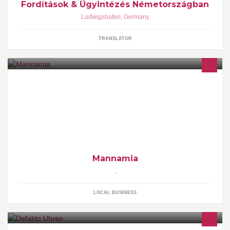
Fordítások & Ügyintézés Németországban
Ludwigshafen
,
Germany
TRANSLATOR
MANNAMIA, eine besondere Filiale der Feinbäckerei Ruch.Wir
möchten, dass Sie staunen, genießen und vor allem: sich wie zu
Hause fühlen.
Mannamia
,
LOCAL BUSINESS