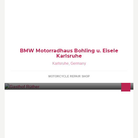
BMW Motorradhaus, Service, Werkstatt, Motorradzubehör,
Fahrerausstattung, Motorradvermietung, Touren & Trainings
BMW Motorradhaus Bohling u. Eisele
Karlsruhe
Karlsruhe
,
Germany
MOTORCYCLE REPAIR SHOP
Gasthof Rüther