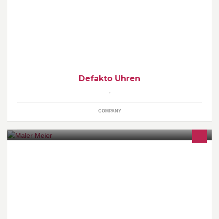
http://www.defakto-uhren.de, http://www.defakto-watches.com
Defakto Uhren
,
COMPANY
Maler und Gerüstbau -Innenarbeiten -Fassaden -Lackierarbeiten -
Gerüstbau -Schutzanstriche -Schimmelbehandlung -Fugen
erneuern -Farbberatung