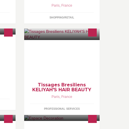
Paris
,
France
SHOPPING/RETAIL
KELIYAH'S HAIR Vente en
GROS/DETAIL MECHES
BRESILIENNES 0610502402
Tissages Bresiliens
KELIYAH'S HAIR BEAUTY
Paris
,
France
PROFESSIONAL SERVICES