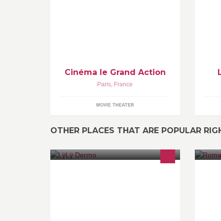
parisienne du cinema d'art et essais
év
anglophone
de
Cinéma le Grand Action
Paris
,
France
MOVIE THEATER
OTHER PLACES THAT ARE POPULAR RI
Maquillage Permanent
En
ne
co
et