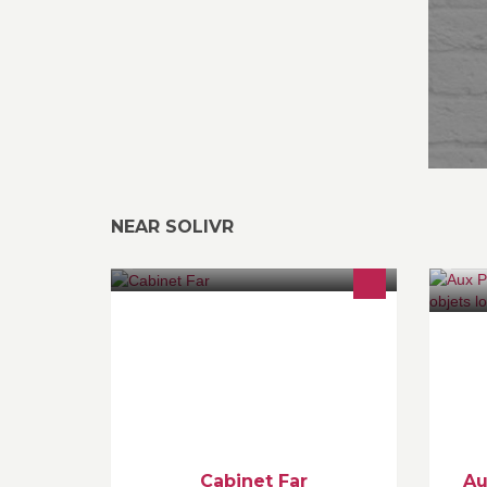
NEAR SOLIVR
Cabinet far est un cabinet
Tr
d'assurance AXA dans le 11ème
dé
arrondissement de Paris qui couvre
tr
tous les types de risques (habitation,
ww
auto, santé etc.). Le cabinet propose
aussi des services bancaires et de
gestion de patrimoine.
Cabinet Far
Au