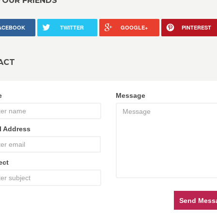
YOUR FRIENDS
ACEBOOK
TWITTER
GOOGLE+
PINTEREST
ACT
e
Message
l Address
ect
Send Mess