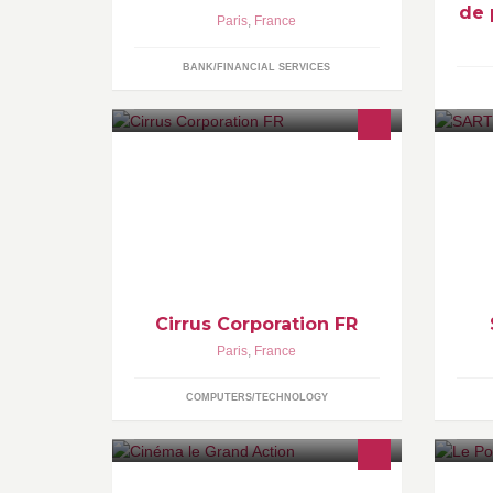
de 
Paris
,
France
BANK/FINANCIAL SERVICES
Leader mondial de la téléprésence,
In
technologies de vidéoconférence et
Ma
des solutions réseaux
ma
po
th
ww
Cirrus Corporation FR
Paris
,
France
COMPUTERS/TECHNOLOGY
Cinéma Le Grand Action - La salle
Li