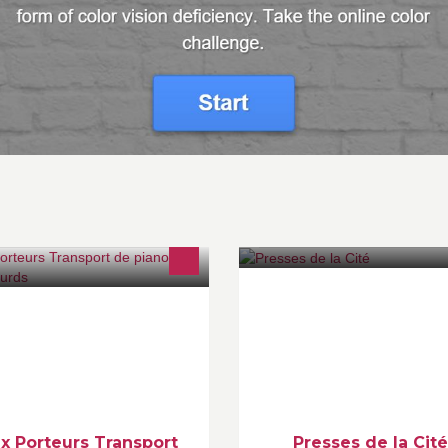
ansport d'objet lourds,
Page officielle des Presses de 
ménagement d’œuvres d'art,
: www.pressesdelacite.com
ansport de coffres forts
w.auxporteurs.com
x Porteurs Transport
Presses de la Cité