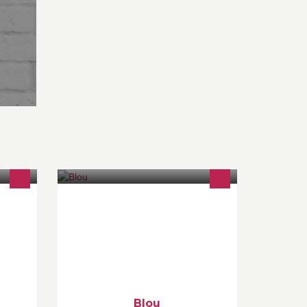
la Cité
Interior design-Fashion-
Contemporary art www.blou-paris.fr
Blou