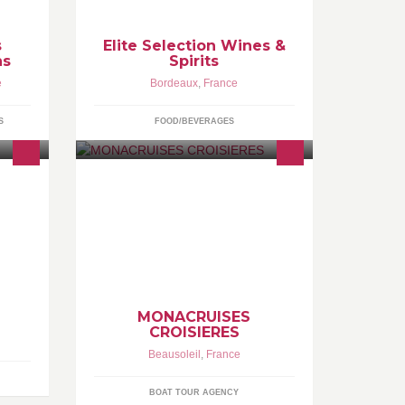
s
Elite Selection Wines &
ns
Spirits
e
Bordeaux
,
France
S
FOOD/BEVERAGES
 Infos
www.monacruises.com (+ 33) 4 92
10 72 72
aceb
www.prestigecroisieres.com Agent
en France : Oceaniacruises
MONACRUISES
CROISIERES
Beausoleil
,
France
BOAT TOUR AGENCY