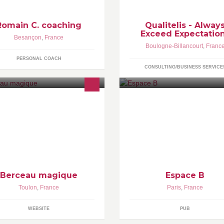
Romain C. coaching
Qualitelis - Alway
Exceed Expectatio
Besançon
,
France
Boulogne-Billancourt
,
Franc
PERSONAL COACH
CONSULTING/BUSINESS SERVICE
éé en 2004, le site
16 rue Barbanègre 75019 Paris
rceaumagique.com s’adresse aux
: www.espaceb.net Tickets :
milles qui préparent une liste de
https://www.yesgolive.com/esp
issance, aux parents à la
Berceau magique
Espace B
Toulon
,
France
Paris
,
France
WEBSITE
PUB