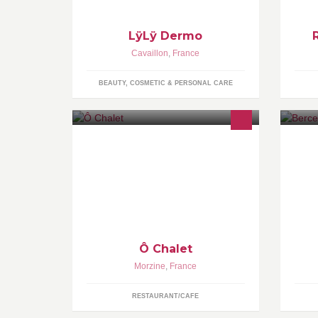
LÿLÿ Dermo
Cavaillon
,
France
BEAUTY, COSMETIC & PERSONAL CARE
SNACK / BAR / PASTA / PANINIS/
Cr
BURGERS / TAPAS / KEBAB/
Be
BAGELS / SANDWICHS / ETC ETC
fa
... CONCERTS LIVE / SOIREES
na
FOOT ...
www.caribousport.com/mels_cafe.ht
ml
Ô Chalet
Morzine
,
France
RESTAURANT/CAFE