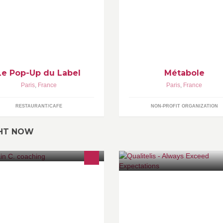
olutif, autour de la restauration et
 la musique...
Le Pop-Up du Label
Métabole
Paris
,
France
Paris
,
France
RESTAURANT/CAFE
NON-PROFIT ORGANIZATION
GHT NOW
traîné aux bases des
Qualitelis est l'expert de la me
urosciences appliquées, sportif
de la satisfaction client de l'hôt
mpétiteur trail, inspirant confiance
indépendante en France
 optimisme : j'accompagne