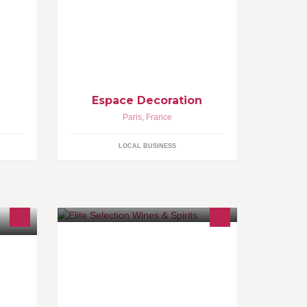
Espace Decoration
Paris
,
France
LOCAL BUSINESS
www.elite-selection.com and
sure
discover our second company
ellerie
www.michelfirinomartell.com