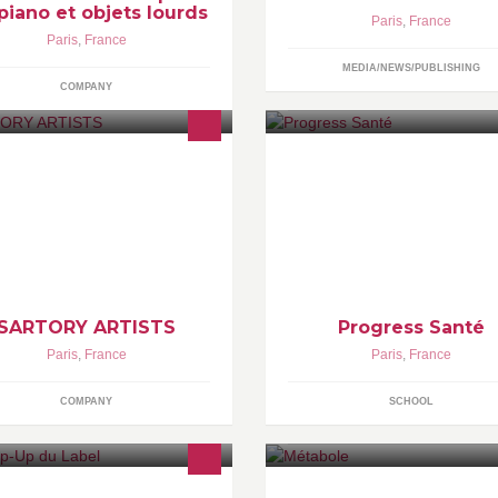
piano et objets lourds
Paris
,
France
Paris
,
France
MEDIA/NEWS/PUBLISHING
COMPANY
ternational Classical Music
Etablissement supérieur privé
nagement. A dynamic music
spécialisé dans les formations
nagement agency which makes a
paramédicales et sociales
int of personalizing its services to
e artists represented.
w.sartoryartists.com
SARTORY ARTISTS
Progress Santé
Paris
,
France
Paris
,
France
COMPANY
SCHOOL
eu éphémère, collaboratif et
http://www.metabole.asso.fr