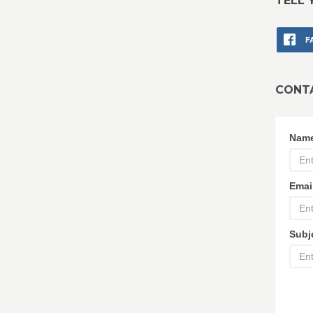
TELL 
F
CONT
Nam
Emai
Subj