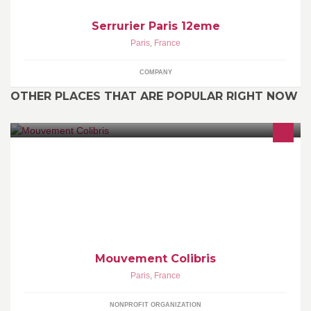
Serrurier Paris 12eme
Paris
,
France
COMPANY
OTHER PLACES THAT ARE POPULAR RIGHT NOW
Inspirer, relier, soutenir, ceux qui souhaitent participer à une
transformation écologique et humaine de la société.
Mouvement Colibris
Paris
,
France
NONPROFIT ORGANIZATION