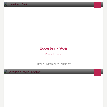
Ecouter Voir, l'opticien aux p'tits soins et à l'écoute de ses patients
! Découvrez une équipe professionnelle, chaleureuse et
accueillante pour servir !
Ecouter - Voir
Paris
,
France
HEALTH/MEDICAL/PHARMACY
Serrurier paris 12 tel 09 72 30 93 10