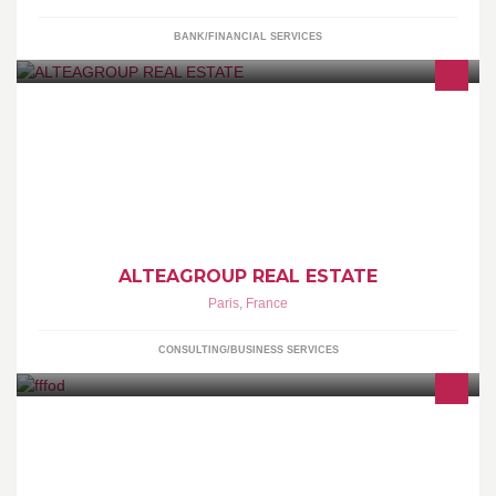
BANK/FINANCIAL SERVICES
Aménager, louer, vendre, acheter des bureaux à Paris et en Île-
de-France, tous les services d'une Direction Immobilière
Externalisée pour les PME.
ALTEAGROUP REAL ESTATE
Paris
,
France
CONSULTING/BUSINESS SERVICES
Formation ouverte et à distance