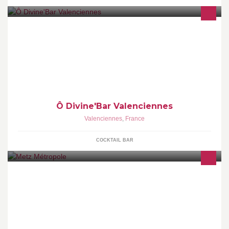
Ô Divine'Bar : Bar à thèmes - Brasserie à Valenciennes
Ô Divine'Bar Valenciennes
Valenciennes
,
France
COCKTAIL BAR
Bienvenue sur la page Facebook de la Communauté
d’Agglomération de Metz Métropole http://www.metzmetropole.fr