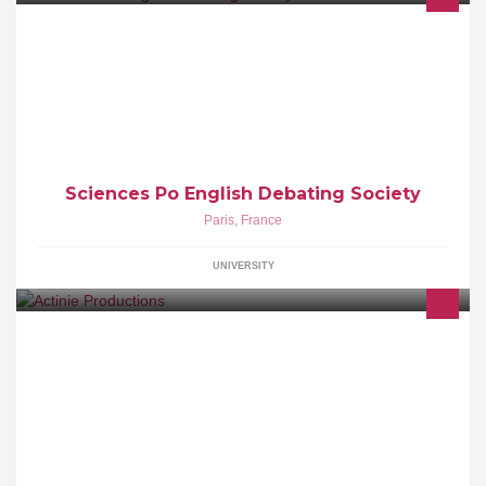
Sciences Po. Paris: Campus of Paris our constitution and other
useful links can be found on our fb group: http://on.fb.me/ZjcJlm
Sciences Po English Debating Society
Paris
,
France
UNIVERSITY
Entrepreneur de Spectacles Vivants Conseil aux Enterprises
Evenementiel Gestion Administrative & Artistique
Commercialisation Budget Relation Clients