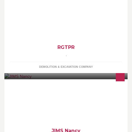
Entreprise spécialisée dans le domaine du transport et tout type
de terrassement ( fondation, piscine, viabilisation terrain,
RGTPR
,
DEMOLITION & EXCAVATION COMPANY
JIMS - fitness à partir de 12,99€ par mois, une large gamme de
cours collectifs, les appareils les plus modernes, meilleur rapport
prix qualité.
JIMS Nancy