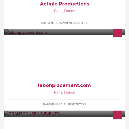
Actinie Productions
Paris
,
France
ARTS/ENTERTAINMENT/NIGHTLIFE
Lebonplacement.com découvrez l'assurance Vie sans frais qui
rapporte!
lebonplacement.com
Paris
,
France
BANK/FINANCIAL INSTITUTION
Only luxury tailor made events & travels since 1984