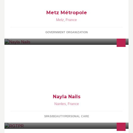
Metz Métropole
Metz
,
France
GOVERNMENT ORGANIZATION
Vous trouverez sur ces sites, un nouveau concept: l'art des
ongles! je vous laisse découvrir, sans plus attendre, de nombreux
dessins et design d'ongles.... Bonne visite à tous !!!!
Nayla Nails
Nantes
,
France
SPAS/BEAUTY/PERSONAL CARE