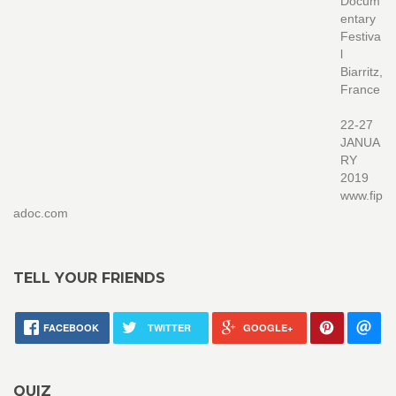
Docum
entary
Festiva
l
Biarritz,
France
22-27
JANUA
RY
2019
www.fip
adoc.com
TELL YOUR FRIENDS
FACEBOOK
TWITTER
GOOGLE+
QUIZ