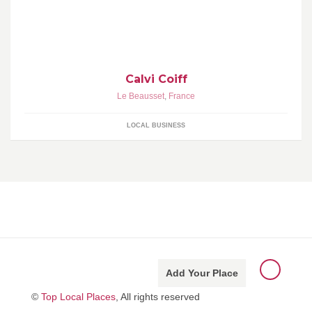
Coiffure homme, femme . Barbier Defiler de coiffure Spécialiste de
chignons , mariage, cérémonie , anniversaire.
Calvi Coiff
Le Beausset
,
France
LOCAL BUSINESS
Add Your Place
©
Top Local Places
, All rights reserved