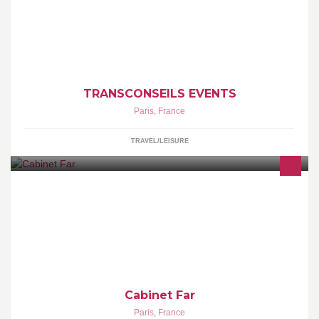
TRANSCONSEILS EVENTS
Paris
,
France
TRAVEL/LEISURE
Cabinet far est un cabinet d'assurance AXA dans le 11ème
arrondissement de Paris qui couvre tous les types de risques
(habitation, auto, santé etc.). Le cabinet propose aussi des
services bancaires et de gestion de patrimoine.
Cabinet Far
Paris
,
France