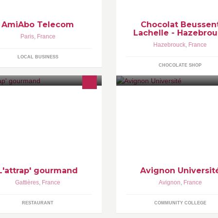
 toute marque
AmiAbo Telecom
Chocolat Beussen
Lachelle - Hazebro
Paris
,
France
Hazebrouck
,
France
LOCAL BUSINESS
CHOCOLATE SHOP
us avons installé un chalet de
Ne pas attendre l'avenir, le fair
tite restauration dans un jardin afin
e les petits et les grands puissent
guster des gourmandises salées
 sucrées
L'attrap' gourmand
Avignon Universit
Gattières
,
France
Avignon
,
France
RESTAURANT
COMMUNITY COLLEGE