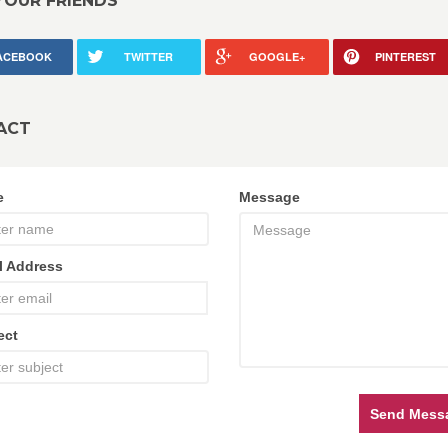
YOUR FRIENDS
ACEBOOK
TWITTER
GOOGLE+
PINTEREST
ACT
e
Message
l Address
ect
Send Mess