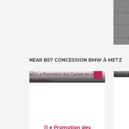
NEAR B57 CONCESSION BMW À METZ
11e Promotion des Cadets de la
La
République 2015/2016
In
ag
tw
ht
11 e Promotion des