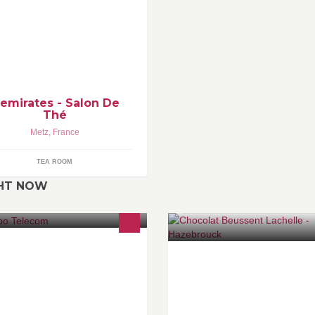
'emirates - Salon De
Thé
Metz
,
France
TEA ROOM
GHT NOW
écialisée en vente des téléphones
Chocolaterie Artisanale françai
hone, Samsung, HTC... et des
salon de thé
jets connectés (montres,
acelets...) Déblocage et réparation