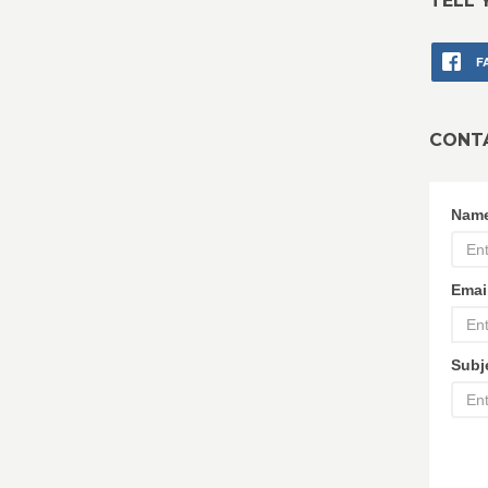
TELL 
F
CONT
Nam
Emai
Subj