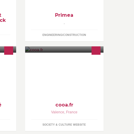
t
Primea
uck
,
ENGINEERING/CONSTRUCTION
e
Page officielle du Web Magazine
Drômois Retrouvez de nombreux
reportages sur les événements et les
forces vive de notre
é
cooa.fr
Valence
,
France
SOCIETY & CULTURE WEBSITE