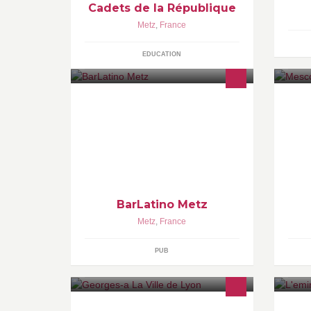
Cadets de la République
Metz
,
France
EDUCATION
BarLatino Metz
Metz
,
France
PUB