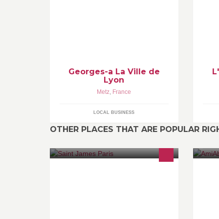
Georges-a La Ville de
L
Lyon
Metz
,
France
LOCAL BUSINESS
OTHER PLACES THAT ARE POPULAR RI
Chateau-hotel and private club in the
Sp
heart of Paris. Member of Relais &
Ip
Châteaux. Gastronomic restaurant,
Ob
library-bar and
br