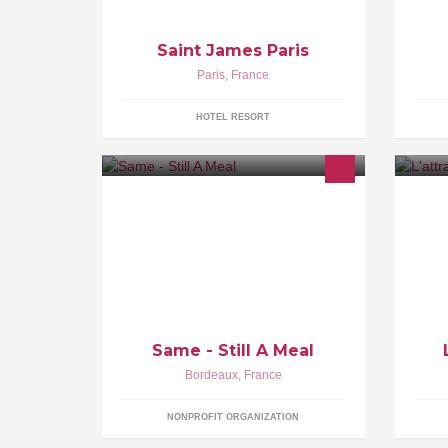
de
Saint James Paris
Paris
,
France
HOTEL RESORT
Same est un projet d'entreprenariat
No
social qui revalorise des invendus de
pe
fruits et légumes en chips, afin de
qu
créer des emplois
dé
et
Same - Still A Meal
Bordeaux
,
France
NONPROFIT ORGANIZATION