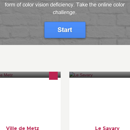
 page officielle de la Ville de Metz.
Restaurant pizzéria
formations municipales, services,
enda... Suivez-nous aussi sur
itter
tps://twitter.com/#!/MairiedeMetz
Ville de Metz
Le Savary