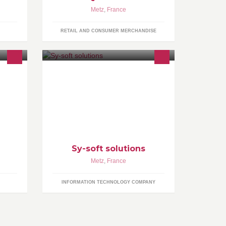
Metz
,
France
RETAIL AND CONSUMER MERCHANDISE
Sy-soft IT-solutions we specialized in
Web design and development, E-
commerce solutions, Networking,
Open source customization
Sy-soft solutions
Metz
,
France
INFORMATION TECHNOLOGY COMPANY