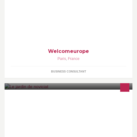
Créé en 2000, Welcomeurope est un cabinet spécialisé sur les
fonds européens et offre des services de conseil et de formation.
Welcomeurope
Paris
,
France
BUSINESS CONSULTANT
L' association repose sur le projet d’un ensemble de personnes
marquant leur volonté de gérer un jardin partagé