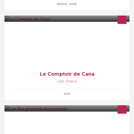
BRIDAL SHOP
Le Comptoir de Cana est un bar chrétien situé dans le Vieux-Lille
: il est ouvert à tous. On y déguste des produits qui ont une
histoire...
Le Comptoir de Cana
Lille
,
France
BAR
Chez l'Aveyronnais nous vous proposons de la nourriture bonne,
simple et saine. Servir des produits de qualités est notre soucis
majeur.