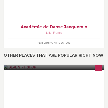
Académie de Danse Jacquemin
Lille
,
France
PERFORMING ARTS SCHOOL
OTHER PLACES THAT ARE POPULAR RIGHT NOW
QUALITY AND VALUABLE PRODUCT FOR YOUR
HEALTH,BEAUTY,CLOTHING,ELECRONICS,AND BOOKS
SHOES ETC