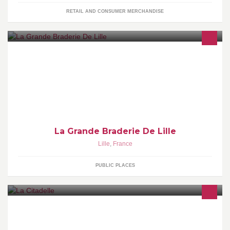
RETAIL AND CONSUMER MERCHANDISE
La braderie de Lille est une manifestation populaire qui se
déroule chaque année à Lille (Nord, France), le week-end du
premier dimanche de septembre.
La Grande Braderie De Lille
Lille
,
France
PUBLIC PLACES
.