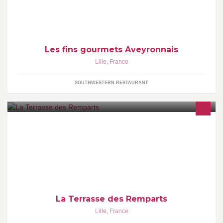
Les fins gourmets Aveyronnais
Lille
,
France
SOUTHWESTERN RESTAURANT
Le maître restaurateur Bruno Suppa allie cuisine traditionnelle et
gastronomique en surplombant la célèbre rue de Gand du haut
de la porte de même nom.
La Terrasse des Remparts
Lille
,
France