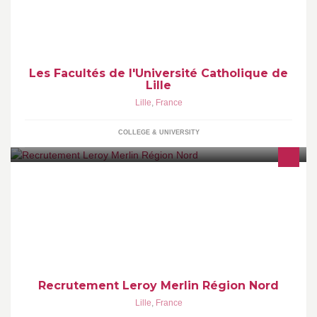
Les Facultés de l'Université Catholique de
Lille
Lille
,
France
COLLEGE & UNIVERSITY
La page Facebook dédiée au recrutement dans les magasins
Leroy Merlin de la région Nord-Pas-de-Calais
Recrutement Leroy Merlin Région Nord
Lille
,
France