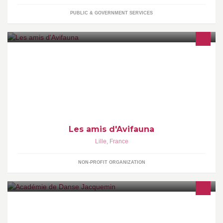
PUBLIC & GOVERNMENT SERVICES
Les amis d'Avifauna
Lille
,
France
NON-PROFIT ORGANIZATION
Ecole de danse de Lille et de Lambersart Cours tous niveaux du
Lundi au Samedi dispensés par des professeurs diplômés d'état.