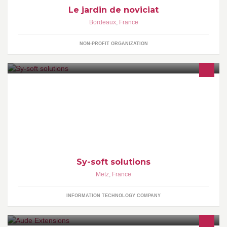
Le jardin de noviciat
Bordeaux
,
France
NON-PROFIT ORGANIZATION
Sy-soft IT-solutions we specialized in Web design and
development, E-commerce solutions, Networking, Open source
customization
Sy-soft solutions
Metz
,
France
INFORMATION TECHNOLOGY COMPANY