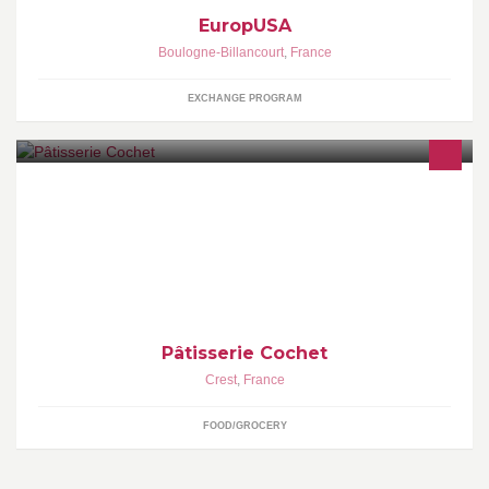
EuropUSA
Boulogne-Billancourt
,
France
EXCHANGE PROGRAM
Denis Cochet, Maître Artisan Pâtissier, propose des entremets et
chocolats fins.
Pâtisserie Cochet
Crest
,
France
FOOD/GROCERY