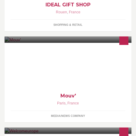
IDEAL GIFT SHOP
Rouen
,
France
SHOPPING & RETAIL
Bienvenue sur la page officielle de Mouv' - ta radio hip-hop |
Mouv'
Paris
,
France
MEDIA/NEWS COMPANY