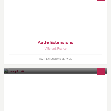
Fournisseur d extensions de cheveux haut de gamme a chaud et
a froid
Aude Extensions
Villerupt
,
France
HAIR EXTENSIONS SERVICE
Visa J-1 aux USA: Stages + Jobs d'été. Assurance USA