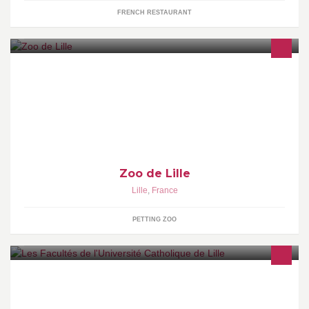
FRENCH RESTAURANT
Ouvert de 10h à 18h en semaine sauf le mardi, de 10h à 19h les
week-ends et jours fériés. Fermeture des caisses 1h avant la
fermeture du parc, dernier accès 30 min avant (pour les visiteurs
déjà munis d'1 billet, abonnement ou Pass zoo)
Zoo de Lille
Lille
,
France
PETTING ZOO
Membre de l’Université Catholique, les facultés se situent au
cœur du campus, dans un cadre verdoyant de 10 hectares en
plein centre ville de Lille.