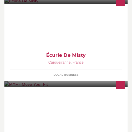
L'écurie de Misty est un centre équestre - poney club mais
également une écurie de propriétaires familiale et chaleureuse
Écurie De Misty
Carqueiranne
,
France
LOCAL BUSINESS
Rejoignez nous sur Youtube. De nouvelles vidéos gratuites toutes
les semaines.