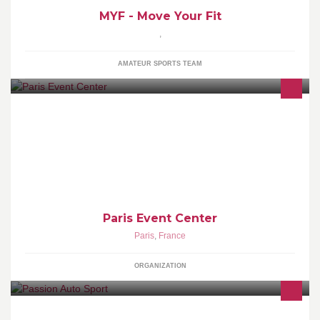
MYF - Move Your Fit
,
AMATEUR SPORTS TEAM
Site événementiel PARIS INTRA MUROS de 43 000 m² dont 2
bâtiments vous proposant 12 000 m² de surface pour
l'organisation de tout type d'événements.
Paris Event Center
Paris
,
France
ORGANIZATION