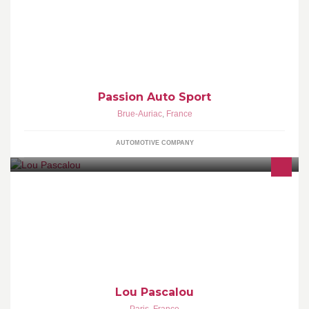
PASSION AUTO SPORT Achat Vente Restauration de véhicules
toutes marques Vente de véhicules de prestige Vente
d'équipements et d'accessoires auto
Passion Auto Sport
Brue-Auriac
,
France
AUTOMOTIVE COMPANY
Ce Café culturel de Ménilmontant participe activement à la vie de
quartier en programmant régulièrement des artistes, des
spectacles, des rencontres. C'est un relais à de multiples
initiatives locales.
Lou Pascalou
Paris
,
France