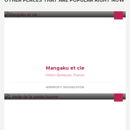
OTHER PLACES THAT ARE POPULAR RIGHT NOW
Notre principal but est de créer un manga grâce notre culture.
Réunion tout les samedi à 15h à la Mediatheque de villers-
semeuse ! Venez nombreux ^^
Mangaku et cie
Villers-Semeuse
,
France
NONPROFIT ORGANIZATION
Restauration, café, événementiel. ..