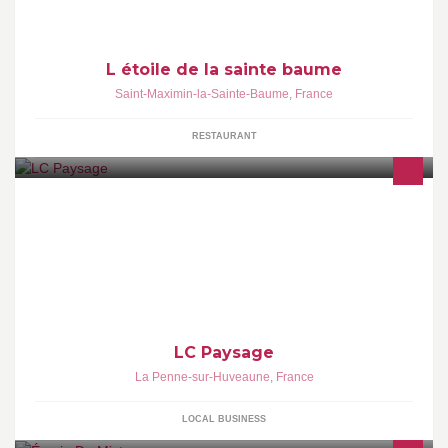
L étoile de la sainte baume
Saint-Maximin-la-Sainte-Baume
,
France
RESTAURANT
LC Paysage est une société d'espace vert spécialisé dans la
création et l'entretien de jardin (privé et public) Intervention
LC Paysage
La Penne-sur-Huveaune
,
France
LOCAL BUSINESS