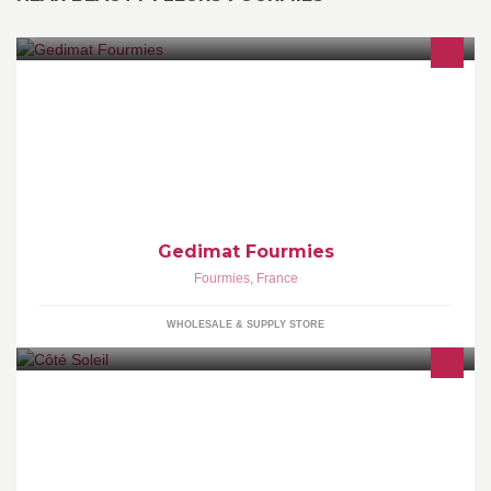
Vente de matériaux
Gedimat Fourmies
Fourmies
,
France
WHOLESALE & SUPPLY STORE
NOUVEAU Salon de Coiffure Hommes Femmes Juniors & Enfants
Barbier