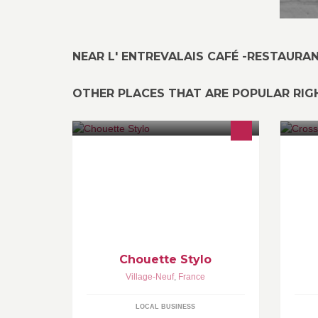
NEAR L' ENTREVALAIS CAFÉ -RESTAURA
OTHER PLACES THAT ARE POPULAR RI
Fabrication de stylos en bois.
Pr
Plusieurs mécanismes disponibles,
fo
du Roller à la pointe plume en
im
passant par le mécanisme
Pr
Chouette Stylo
Village-Neuf
,
France
LOCAL BUSINESS