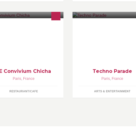
E CONVIVIUM LOUNGE
Samedi 24 septembre 2016.
E Convivium Chicha
Techno Parade
Paris
,
France
Paris
,
France
RESTAURANT/CAFE
ARTS & ENTERTAINMENT