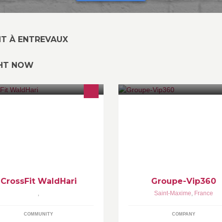
NT À ENTREVAUX
GHT NOW
éparation physique / Remise en
groupe-vip360 représente les
rme / Dépassement de soi ! Peu
marques : - Vip Studio 360 - Vi
porte votre âge ou votre niveau !
Premium 360 - Vip Luxury 360
éparez vous à l'imprévisible !
CrossFit WaldHari
Groupe-Vip360
,
Saint-Maxime
,
France
COMMUNITY
COMPANY