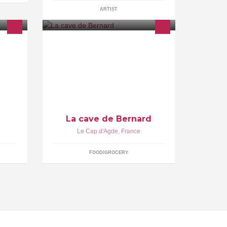
ARTIST
Nous vendons du vin en bouteille de
producteurs locaux ou non mais
également en vrac.
La cave de Bernard
Le Cap d'Agde
,
France
FOOD/GROCERY