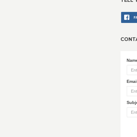
TELL 
F
CONT
Nam
Emai
Subj