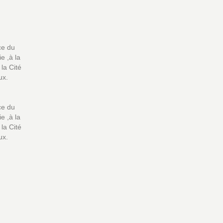
ce du
e ,à la
la Cité
ux.
ce du
e ,à la
la Cité
ux.