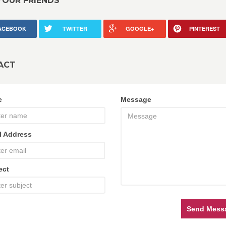
YOUR FRIENDS
ACEBOOK
TWITTER
GOOGLE+
PINTEREST
ACT
e
Message
l Address
ect
Send Mess