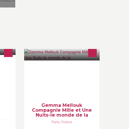
p
MILLE ET UNE NUITS Bellydance
Compagnie de danse orientale
Cours et stages Paris et Vernon Avec
Gemma Mellouk
Gemma Mellouk
Compagnie Mille et Une
Nuits-le monde de la
Paris
,
France