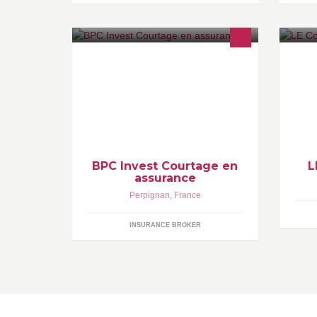
L
Courtier en assurances, spécialisé
en protection sociale pour les
professionnels et les particuliers.
BPC Invest Courtage en
L
assurance
Perpignan
,
France
INSURANCE BROKER