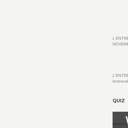
L ENTR
NOVEM
L'ENTR
lentreva
QUIZ