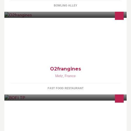
BOWLING ALLEY
Pain Viennoiserie Sandwicherie Brunch à domicile le dimanche
O2frangines
Metz
,
France
FAST FOOD RESTAURANT
BOFI TP, entreprise de terrassement localisée à Cornillon-
Confoux, est spécialisée dans tous les travaux d'assainissement
et de terrassement professionnel et particulier. Pour des