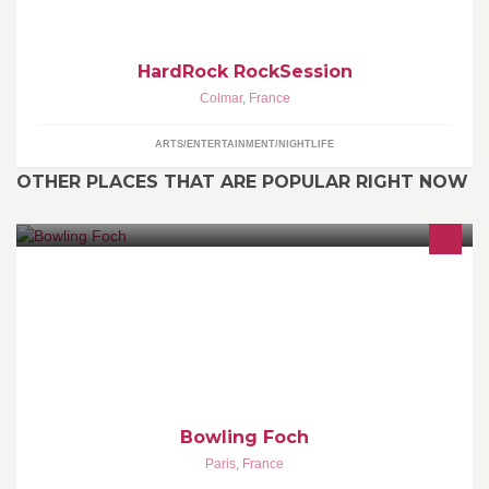
HardRock RockSession
Colmar
,
France
ARTS/ENTERTAINMENT/NIGHTLIFE
OTHER PLACES THAT ARE POPULAR RIGHT NOW
Au pied de l'Arc de Triomphe venez découvrir notre Bowling de
15 pistes et ses 3 billards.
Bowling Foch
Paris
,
France