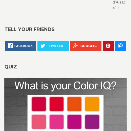
d'Alsac
e" !
TELL YOUR FRIENDS
FACEBOOK
TWITTER
GOOGLE+
QUIZ