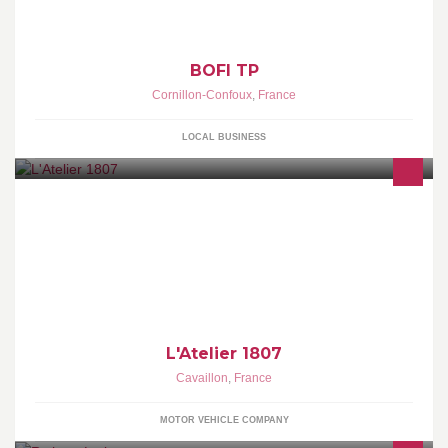
renseignements personnalisés, contactez-nous au 06 66 38 40
84
BOFI TP
Cornillon-Confoux
,
France
LOCAL BUSINESS
Concept Store Achat/Vene/Location Véhicules, Salon & Boutique
de Thé, Boutiques, Bar a Champagne, Événementiel, Salle de
Réunion, Food-Truck sans gluten...
L'Atelier 1807
Cavaillon
,
France
MOTOR VEHICLE COMPANY