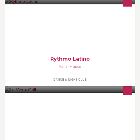
La première soirée GAY LATINO en plein coeur de Paris. La
primera fiesta Latino Gay en el centro historico de Paris. The
Rythmo Latino
Paris
,
France
DANCE & NIGHT CLUB
Dans un cadre chaleureux et convivial, le restaurant "Le Vieux
Grill" vous propose viandes au feu de bois, poissons à la plancha
et cuisine traditionnelle.