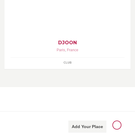
Soulful Club Paris
DJOON
Paris
,
France
CLUB
Add Your Place