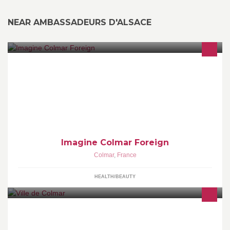
NEAR AMBASSADEURS D'ALSACE
Retrouvez désormais toute l'actualité de votre salon ici
Imagine Colmar Foreign
Colmar
,
France
HEALTH/BEAUTY
Bienvenue sur la page officielle de la Ville de Colmar. Rejoignez
la communauté des Colmariens et suivez les actualités de votre
ville !