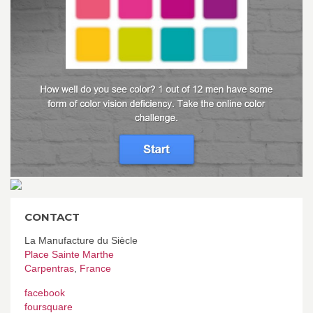
CONTACT
La Manufacture du Siècle
Place Sainte Marthe
Carpentras
,
France
facebook
foursquare