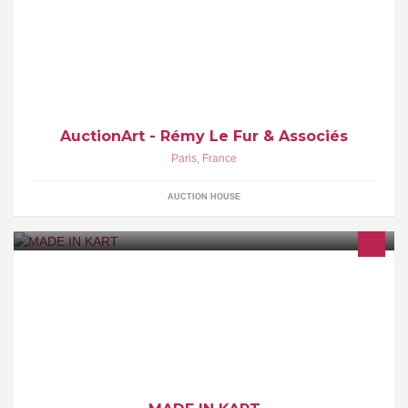
Maison de Ventes aux Enchères AuctionArt Rémy Le Fur et
Associés
AuctionArt - Rémy Le Fur & Associés
Paris
,
France
AUCTION HOUSE
Piste extérieure de karting (1050 m), entre Sens et Auxerre.
Particuliers, entreprises, C.E., licenciés. Stages de pilotage,