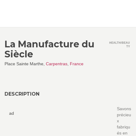
La Manufacture du
HEALTH/BEAU
TY
Siècle
Place Sainte Marthe,
Carpentras
,
France
DESCRIPTION
Savons
ad
précieu
x
fabriqu
és en