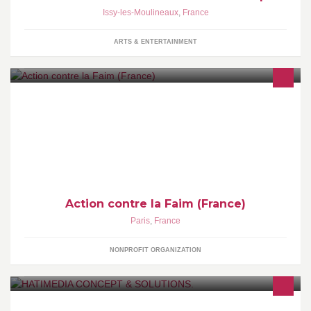
Issy-les-Moulineaux
,
France
ARTS & ENTERTAINMENT
Action contre la Faim est une organisation non gouvernementale.
Privée, apolitique, non-confessionnelle, non lucrative, elle a
Action contre la Faim (France)
Paris
,
France
NONPROFIT ORGANIZATION