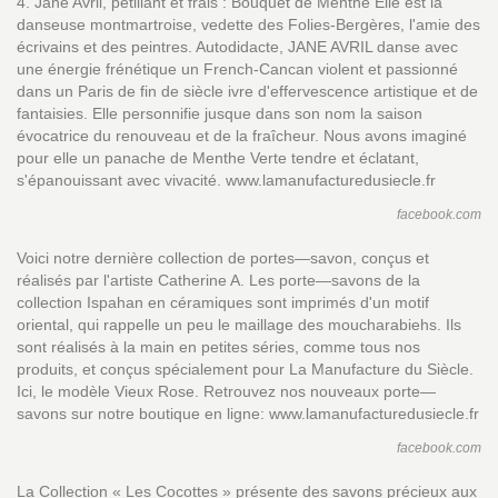
4. Jane Avril, pétillant et frais : Bouquet de Menthe Elle est la
danseuse montmartroise, vedette des Folies-Bergères, l'amie des
écrivains et des peintres. Autodidacte, JANE AVRIL danse avec
une énergie frénétique un French-Cancan violent et passionné
dans un Paris de fin de siècle ivre d'effervescence artistique et de
fantaisies. Elle personnifie jusque dans son nom la saison
évocatrice du renouveau et de la fraîcheur. Nous avons imaginé
pour elle un panache de Menthe Verte tendre et éclatant,
s'épanouissant avec vivacité. www.lamanufacturedusiecle.fr
facebook.com
Voici notre dernière collection de portes—savon, conçus et
réalisés par l'artiste Catherine A. Les porte—savons de la
collection Ispahan en céramiques sont imprimés d'un motif
oriental, qui rappelle un peu le maillage des moucharabiehs. Ils
sont réalisés à la main en petites séries, comme tous nos
produits, et conçus spécialement pour La Manufacture du Siècle.
Ici, le modèle Vieux Rose. Retrouvez nos nouveaux porte—
savons sur notre boutique en ligne: www.lamanufacturedusiecle.fr
facebook.com
La Collection « Les Cocottes » présente des savons précieux aux