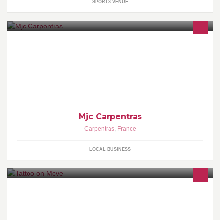
SPORTS VENUE
Mjc Carpentras
Carpentras
,
France
LOCAL BUSINESS
Tatouages et piercings à Carpentras Dessins personnalisés...
Équipe à votre écoute pour tous vos projets...hygiène garantie