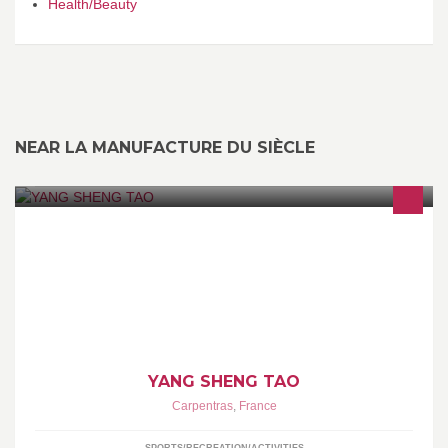
Health/Beauty
NEAR LA MANUFACTURE DU SIÈCLE
ENSEIGNEMENT ET PRATIQUE DES ARTS MARTIAUX
INTERNES CHINOIS ET ÉNERGÉTIQUES.TAI CHI CHUAN:
MAINS NUES, SABRE, ÉPÉE, ÉVENTAIL(S), BÂTON- QI GONG
YANG SHENG TAO
Carpentras
,
France
SPORTS/RECREATION/ACTIVITIES