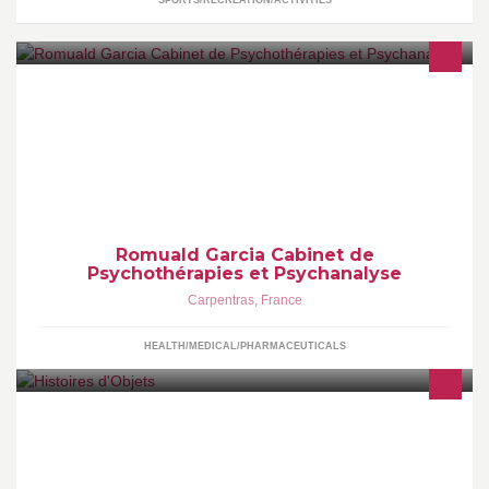
Psychothérapies, Psychanalyse Thérapies de Couples et
Familiales Thérapies Individuelles Relation d Aide et de Soutien
Sur rendez-vous.
Romuald Garcia Cabinet de
Psychothérapies et Psychanalyse
Carpentras
,
France
HEALTH/MEDICAL/PHARMACEUTICALS
L'atelier boutique solidaire Histoires d'objets, constitué en
chantier insertion, a pour vocation de remobiliser vers un projet
professionnel les personnes en difficulté, par une activité de
création artisanale et artistique.