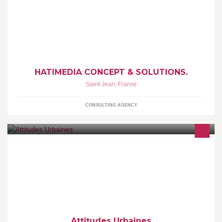
Hatimedia Concept & Solutions. Categories : Software
Appli.Name : HRD v3.0 "Hatime Remote Desktop"
HATIMEDIA CONCEPT & SOLUTIONS.
Saint-Jean
,
France
CONSULTING AGENCY
Fondée en 1994, l'agence attitudes urbaines intervient partout en
France et à l’International auprès de maîtrises d’ouvrage
publiques et privées. Pour en savoir plus : http://www.attitudes-
urbaines.com/
Attitudes Urbaines