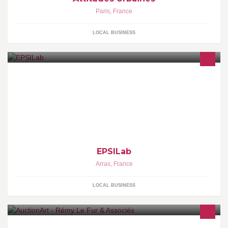
Paris
,
France
LOCAL BUSINESS
Réalisation de projets, organisation de conférences, participation
aux salons Microsoft, participation à Imagine Cup, et bien d'autres
activités...
EPSILab
Arras
,
France
LOCAL BUSINESS