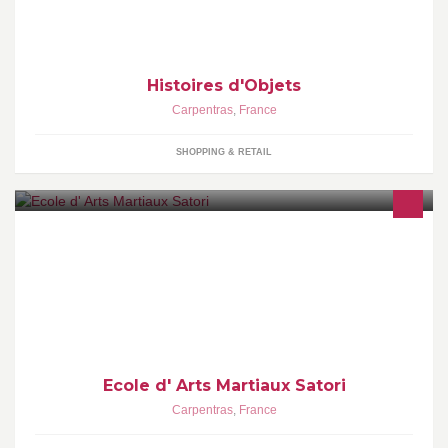
Histoires d'Objets
Carpentras
,
France
SHOPPING & RETAIL
Ecole d'Arts Martiaux à 5 min de Carpentras (Vaucluse) sur la
route de Bédoin.Cours d'Aïkido enfants et adultes, Karaté-Do
Enfants et Adultes, Yoseikan Budo, Self-Défense et Baby Karaté.
Ecole d' Arts Martiaux Satori
Carpentras
,
France