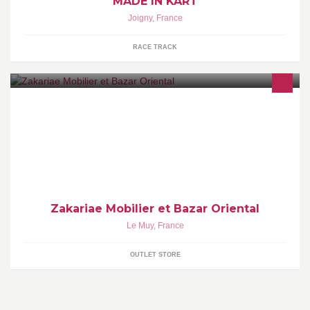
MADE IN KART
Joigny
,
France
RACE TRACK
Magasin de Mobilier et Bazar oriental situé sur la RN7 au Muy.
Zakariae Mobilier et Bazar Oriental
Le Muy
,
France
OUTLET STORE