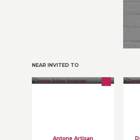
NEAR INVITED TO
Artisan boulanger
Re
do
as
le
Antone Artisan
D