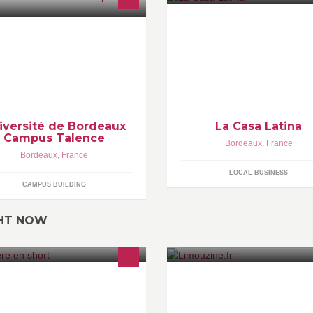
iversité de Bordeaux
La Casa Latina
Campus Talence
Bordeaux
,
France
Bordeaux
,
France
LOCAL BUSINESS
CAMPUS BUILDING
GHT NOW
ROCHAINEMENT "TA MÈRE EN
Devenez la star d'un soir à bor