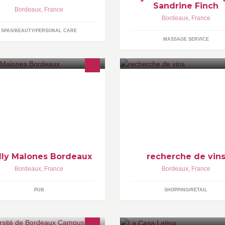
Sandrine Finch
Bordeaux
,
France
Bordeaux
,
France
SPAS/BEAUTY/PERSONAL CARE
MASSAGE SERVICE
aditional Irish Pub / Restaurant on
vous recherchez un vin de
e Quays of Bordeaux
colllection, un
vind'exception....Contactez-nou
lly Malones Bordeaux
recherche de vin
Bordeaux
,
France
Bordeaux
,
France
PUB
SHOPPING/RETAIL