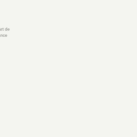
art de
ance