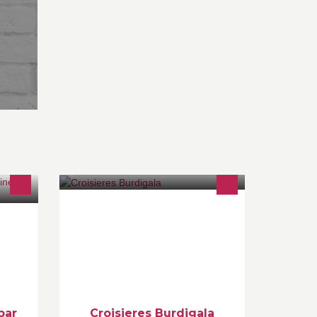
.
Une flotte de 4 bateaux en plein
iques
Bordeaux
sage
nais.
par
Croisieres Burdigala