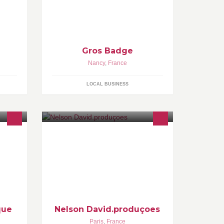
fin
fabrication manuel , badge,magnet,
 les
décapsuleur porte clef ou
magnétique , miroir de poche
Gros Badge
Nancy
,
France
LOCAL BUSINESS
SS,
NELSON DAVID PRODUÇÕES,
 et
AGENTE E PRODUTOR DE
EVENTOS. NELSON DAVID
re
PRODUCTION, MANAGER ET
PRODUCTEUR ÉVÉNEMENTIEL. E-
mail:
que
Nelson David.produçoes
Paris
,
France