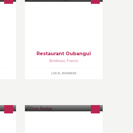
Restaurant Oubangui
Bordeaux
,
France
LOCAL BUSINESS
d de
création visuel publicitaire,