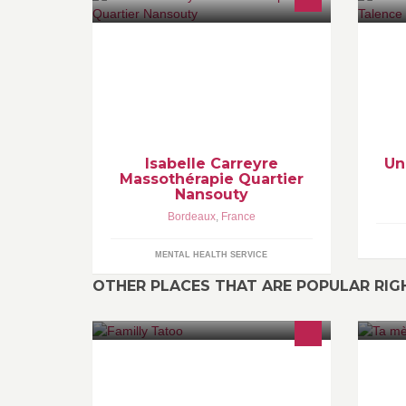
Massages énergétiques, troubles
musculaires.
Isabelle Carreyre
Un
Massothérapie Quartier
Nansouty
Bordeaux
,
France
MENTAL HEALTH SERVICE
OTHER PLACES THAT ARE POPULAR RI
Désoler a tous mais nous ne faisons
P