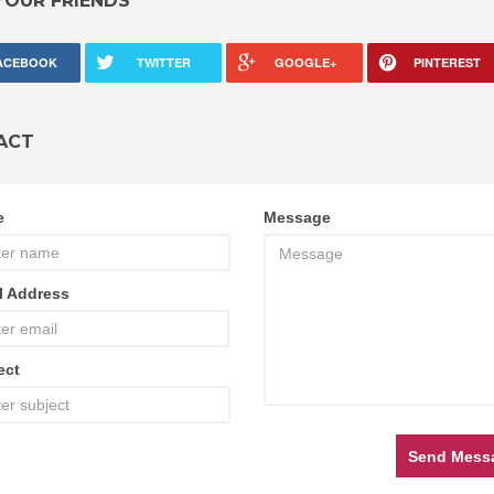
YOUR FRIENDS
ACEBOOK
TWITTER
GOOGLE+
PINTEREST
ACT
e
Message
l Address
ect
Send Mess