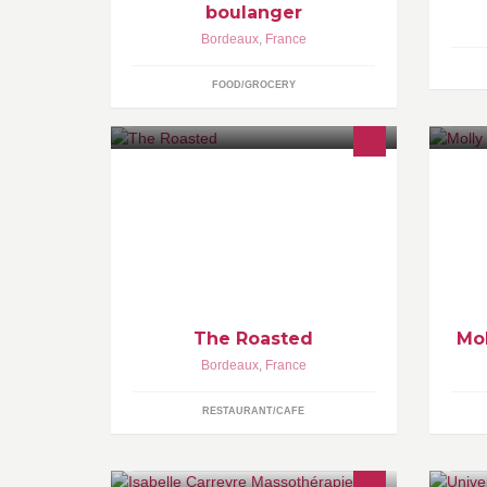
boulanger
Bordeaux
,
France
FOOD/GROCERY
Artisan torréfacteur, café de qualité
Tr
sélectionné et torréfié avec soin pour
th
ne proposer que le meilleur du café
sur place & à emporter
The Roasted
Mo
Bordeaux
,
France
RESTAURANT/CAFE