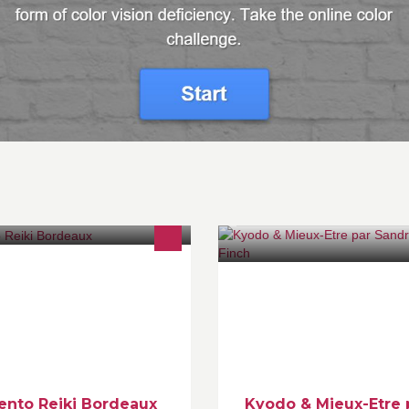
iki Traditionnel du Japon, thérapie
Formée au Japon et en Europe
uce proche des médecines
Spécialiste massages authent
iatiques telles que l’acupuncture et
d Asie. Formatrice Kyodo, mas
 shiatsu.
du visage et lifting naturel japo
Réflexologies
ento Reiki Bordeaux
Kyodo & Mieux-Etre 