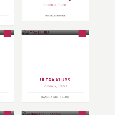
Bordeaux
,
France
TRAVEL/LEISURE
Discothèque Friendly avec terrasse
fumeur, ouvert du Jeudi au Samedi
s..
inclus.
s
ULTRA KLUBS
Bordeaux
,
France
DANCE & NIGHT CLUB