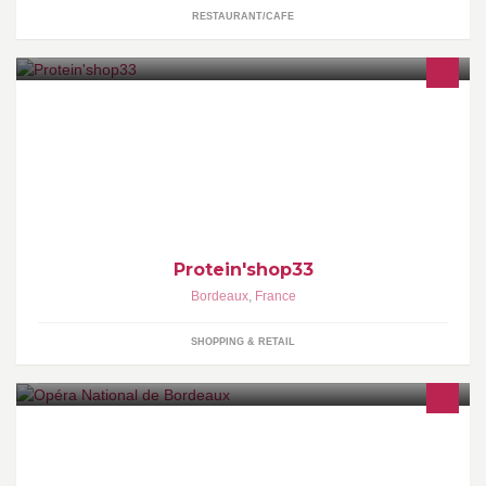
RESTAURANT/CAFE
Boutique de NUTRITION SPORTIVE Vente de produits et conseil
en musculation
Protein'shop33
Bordeaux
,
France
SHOPPING & RETAIL
Actualité des activités de l'Opéra National de Bordeaux autour de
la programmation, des coulisses, des activités hors les murs, les
tournées...