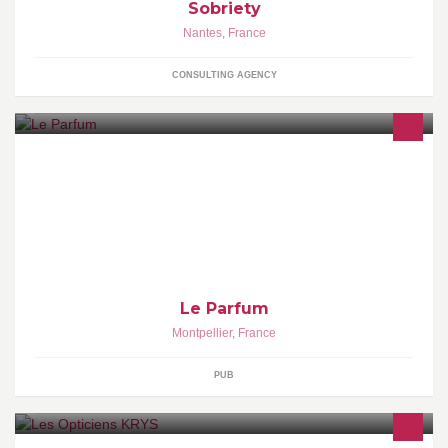
Sobriety
Nantes
,
France
CONSULTING AGENCY
Bar à cocktails & Dimsums Ouvert du mardi au samedi de 19h à
1h.
Le Parfum
Montpellier
,
France
PUB