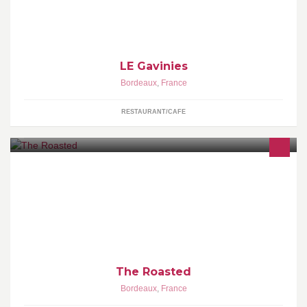
LE Gavinies
Bordeaux
,
France
RESTAURANT/CAFE
Artisan torréfacteur, café de qualité sélectionné et torréfié avec
soin pour ne proposer que le meilleur du café sur place & à
emporter
The Roasted
Bordeaux
,
France