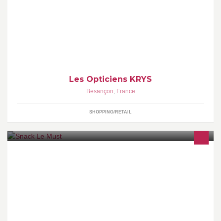
L'important pour Krys est que vous vous sentiez bien et beau avec
vos lunettes. Vous allez vous aimer au meilleur rapport qualité /
prix
Les Opticiens KRYS
Besançon
,
France
SHOPPING/RETAIL
Snack Le Must Livraison gratuite La Ciotat / Ceyreste Tel :
04.42.36.37.37