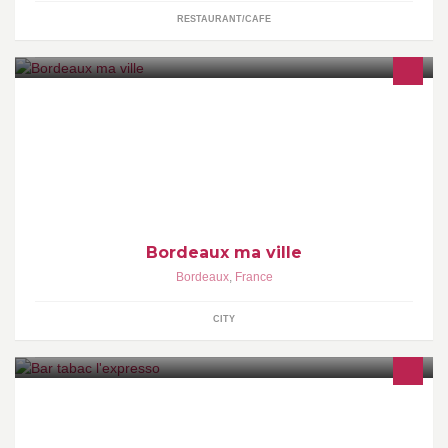
RESTAURANT/CAFE
Page officielle de la ville de Bordeaux
Bordeaux ma ville
Bordeaux
,
France
CITY
Ouvert de 6h à 22h en semaine et de 8h à 22h le we et jours
fériés