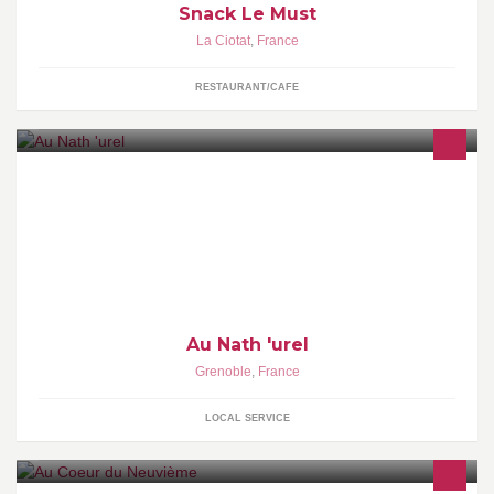
Snack Le Must
La Ciotat
,
France
RESTAURANT/CAFE
Docteur en pharmacie depuis 26 ans, passionnée de
phyto,aroma... je propose des RDV conseil privés en médecines
Au Nath 'urel
Grenoble
,
France
LOCAL SERVICE