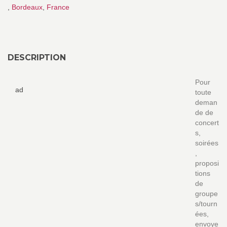
,
Bordeaux
,
France
DESCRIPTION
Pour
ad
toute
deman
de de
concert
s,
soirées
,
proposi
tions
de
groupe
s/tourn
ées,
envoye