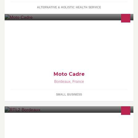
ALTERNATIVE & HOLISTIC HEALTH SERVICE
Atelier Carrosserie Peinture Réparation Motos à Bordeaux Nous
sommes spécialisés dans la peinture moto d'origine et
personnalisée.
Moto Cadre
Bordeaux
,
France
SMALL BUSINESS
Tous les matins, l'info en Gironde c'est tous les 1/4 d'heure de 7h
à 9h avec David Fontanier.