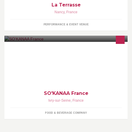
La Terrasse
Nancy
,
France
PERFORMANCE & EVENT VENUE
SO'KANAA® est le premier jus de canne en bouteille d'Europe !
Nous fabriquons des extracteurs de jus de canne et exportons de
la canne à sucre en Europe.
SO'KANAA France
Ivry-sur-Seine
,
France
FOOD & BEVERAGE COMPANY