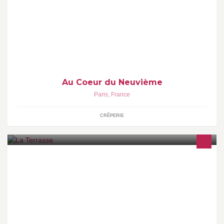
Crêperie traditionnelle et originale
Au Coeur du Neuvième
Paris
,
France
CRÊPERIE
Le Bel Instant, L2H & Pierre Bourlart et Richard Defranoux & La
Tendresse vous présente :LA TERRASSE. Du 23 mai au 23 juin