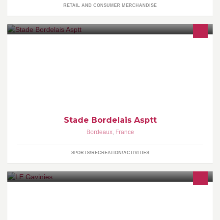
RETAIL AND CONSUMER MERCHANDISE
Stade Bordelais Asptt - Le Club Omnisports leader sur la
métropole Bordelaise Choisissez votre sport parmi plus de 30
activités différentes proposées !
Stade Bordelais Asptt
Bordeaux
,
France
SPORTS/RECREATION/ACTIVITIES
CAFE BRASSERIE LE GAVINIES