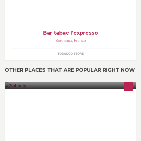
Bar tabac l'expresso
Bordeaux
,
France
TOBACCO STORE
OTHER PLACES THAT ARE POPULAR RIGHT NOW
Réduire ses factures d'énergie et son empreinte écologique. Sans
investir. - BETTER WITH LESS -