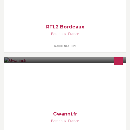
RTL2 Bordeaux
Bordeaux
,
France
RADIO STATION
Robes de soirées, robes de mariées, accessoires, bijoux, head
bands, luxe. Des tenues uniques, le meilleur de la qualité Made In
France
Gwanni.fr
Bordeaux
,
France