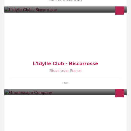
COLLEGE & UNIVERSITY
Bienvenue sur la plage officielle de l'Idylle Café, restaurant, bar
cocktails tapas, beach-club
L'Idylle Club - Biscarrosse
Biscarrosse
,
France
PUB
Greatescape / JipTours est un opérateur de voyage à moto agréé
en France en Europe et aux USA