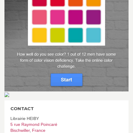
CONTACT
Librairie HEIBY
5 rue Raymond Poincaré
Bischwiller
,
France