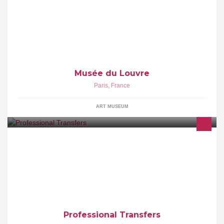
Bienvenue sur la page officielle du Musée du Louvre. Welcome to
the Official Facebook Page of the Musée du Louvre
Musée du Louvre
Paris
,
France
ART MUSEUM
www.professionaltransfers.com
Professional Transfers