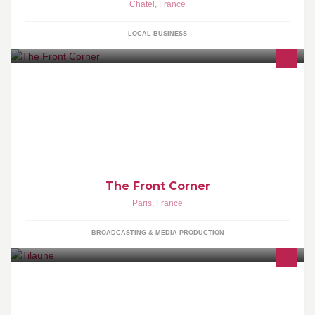
Chatel
,
France
LOCAL BUSINESS
The Front Corner is a Film Production organization based out of
Paris.
The Front Corner
Paris
,
France
BROADCASTING & MEDIA PRODUCTION
Tilaune est une société de consulting informatique spécialisée