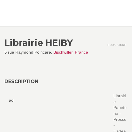
Librairie HEIBY
BOOK STORE
5 rue Raymond Poincaré,
Bischwiller
,
France
DESCRIPTION
Librairi
ad
e -
Papete
rie -
Presse
-
Cadea