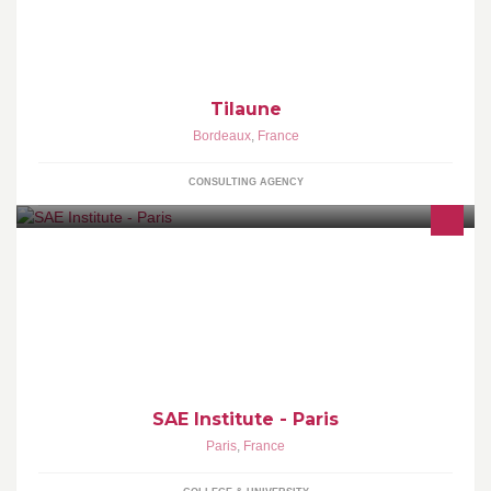
dans le travail collaboratif en entreprise.
Tilaune
Bordeaux
,
France
CONSULTING AGENCY
SAE Institute est le plus grand centre international des métiers de
l'audiovisuel et des médias: Audio, Film et Jeux Vidéo.
SAE Institute - Paris
Paris
,
France