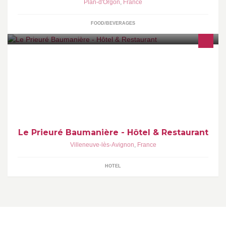
Plan-d'Orgon
,
France
FOOD/BEVERAGES
Cet ancien Prieuré, élégante bâtisse du XIVe siècle, est niché
dans un jardin au coeur de la cité historique de
Le Prieuré Baumanière - Hôtel & Restaurant
Villeneuve-lès-Avignon
,
France
HOTEL