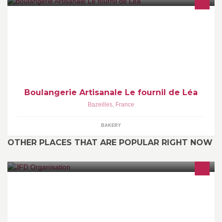
Le fournil de léa plus de 20 ans d'expérience à votre service !
Boulangerie Pâtisserie Traiteur Artisanal Cuisson au feu de bois à
domicile... A la carte
Boulangerie Artisanale Le fournil de Léa
Bazeilles
,
France
BAKERY
OTHER PLACES THAT ARE POPULAR RIGHT NOW
Agence événementielle basée sur Avignon pour vos événements
professionnels & privés. ------------------------ Events & Public