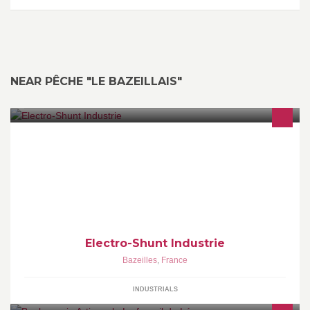
NEAR PÊCHE "LE BAZEILLAIS"
Bienvenue sur la page officielle d'Electro-Shunt Industrie. Electro-
Shunt Industrie est spécialisé dans la fabrication de tresses et de
câbles métalliques
Electro-Shunt Industrie
Bazeilles
,
France
INDUSTRIALS