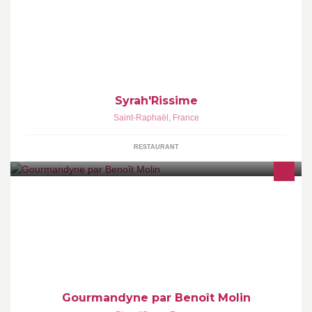
Venez partager la passion du vin que vous propose Hervé
Bertolo.
Syrah'Rissime
Saint-Raphaël
,
France
RESTAURANT
Gourmandyne fabrique et fourni une gamme de produits sucrés et
salés à destination des professionnels et des particuliers.
Gourmandyne par Benoît Molin