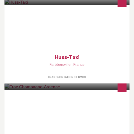
Taxiphone Callshop
Huss-Taxi
Farébersviller
,
France
TRANSPORTATION SERVICE
Créé en 1984, le Frac Champagne-Ardenne agit en faveur de la
création et de la promotion de l'art contemporain. Depuis 1990, le